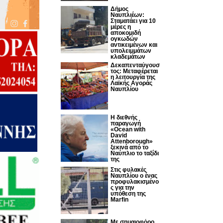
Δήμος
Ναυπλιέων:
Σταματάει για 10
μέρες η
αποκομιδή
ογκωδών
αντικειμένων και
υπολειμμάτων
κλαδεμάτων
Δεκαπενταύγουσ
τος: Μεταφέρεται
η λειτουργία της
Λαϊκής Αγοράς
Ναυπλίου
Η διεθνής
παραγωγή
«Ocean with
David
Attenborough»
ξεκινά από το
Ναύπλιο το ταξίδι
της
Στις φυλακές
Ναυπλίου ο ένας
προφυλακισμένο
ς για την
υπόθεση της
Marfin
Με σημαιοφόρο