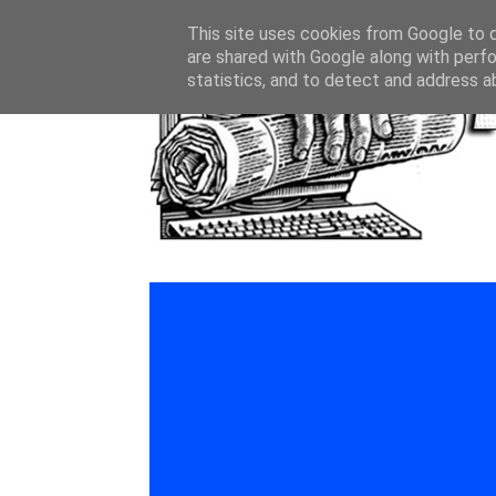
This site uses cookies from Google to de
are shared with Google along with perfo
statistics, and to detect and address a