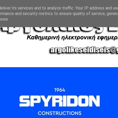
liver its services and to analyze traffic. Your IP address and u
rmance and security metrics to ensure quality of service, gene
buse.