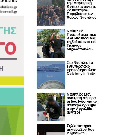
την Μαρτυρική
Κύπρο ανοίγει το
7ο Φεστιβάλ
Παραδοσιακών
Χορών Ναυπλίου
Ναύπλιο:
Προφυλακίστηκα
ν οι δύο Ινδοί για
τη δολοφονία του
Γιώργου
Μιχαλόπουλου
Στο Ναύπλιο το
εντυπωσιακό
κρουαζιερόπλοιο
Celebrity Infinity
Nαύπλιο: Στον
ανακριτή σήμερα
οι δύο Ινδοί για το
στυγερό έγκλημα
στην Αργολίδα
(βίντεο)
Συλλυπητήριο
μήνυμα 2ου-5ου
Δημοτικών