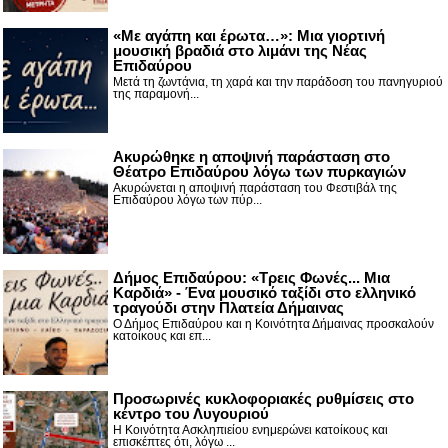
«Με αγάπη και έρωτα…»: Μια γιορτινή
μουσική βραδιά στο λιμάνι της Νέας
Επιδαύρου
Μετά τη ζωντάνια, τη χαρά και την παράδοση του πανηγυριού
της παραμονή...
Ακυρώθηκε η αποψινή παράσταση στο
Θέατρο Επιδαύρου λόγω των πυρκαγιών
Ακυρώνεται η αποψινή παράσταση του Φεστιβάλ της
Επιδαύρου λόγω των πύρ...
Δήμος Επιδαύρου: «Τρεις Φωνές... Μια
Καρδιά» - Ένα μουσικό ταξίδι στο ελληνικό
τραγούδι στην Πλατεία Δήμαινας
Ο Δήμος Επιδαύρου και η Κοινότητα Δήμαινας προσκαλούν
κατοίκους και επ...
Προσωρινές κυκλοφοριακές ρυθμίσεις στο
κέντρο του Λυγουριού
Η Κοινότητα Ασκληπιείου ενημερώνει κατοίκους και
επισκέπτες ότι, λόγω ...