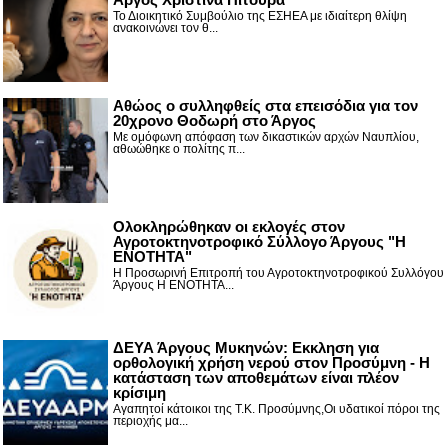
Το Διοικητικό Συμβούλιο της ΕΣΗΕΑ με ιδιαίτερη θλίψη
ανακοινώνει τον θ...
Αθώος ο συλληφθείς στα επεισόδια για τον
20χρονο Θοδωρή στο Άργος
Με ομόφωνη απόφαση των δικαστικών αρχών Ναυπλίου,
αθωώθηκε ο πολίτης π...
Ολοκληρώθηκαν οι εκλογές στον
Αγροτοκτηνοτροφικό Σύλλογο Άργους "Η
ΕΝΟΤΗΤΑ"
Η Προσωρινή Επιτροπή του Αγροτοκτηνοτροφικού Συλλόγου
Άργους Η ΕΝΟΤΗΤΑ...
ΔΕΥΑ Άργους Μυκηνών: Εκκληση για
ορθολογική χρήση νερού στον Προσύμνη - Η
κατάσταση των αποθεμάτων είναι πλέον
κρίσιμη
Αγαπητοί κάτοικοι της Τ.Κ. Προσύμνης,Οι υδατικοί πόροι της
περιοχής μα...