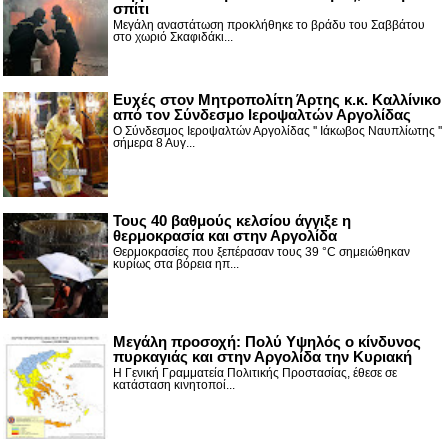
σπίτι
Μεγάλη αναστάτωση προκλήθηκε το βράδυ του Σαββάτου
στο χωριό Σκαφιδάκι...
Ευχές στον Μητροπολίτη Άρτης κ.κ. Καλλίνικο
από τον Σύνδεσμο Ιεροψαλτών Αργολίδας
Ο Σύνδεσμος Ιεροψαλτών Αργολίδας '' Ιάκωβος Ναυπλίωτης ''
σήμερα 8 Αυγ...
Τους 40 βαθμούς κελσίου άγγιξε η
θερμοκρασία και στην Αργολίδα
Θερμοκρασίες που ξεπέρασαν τους 39 °C σημειώθηκαν
κυρίως στα βόρεια ηπ...
Μεγάλη προσοχή: Πολύ Υψηλός ο κίνδυνος
πυρκαγιάς και στην Αργολίδα την Κυριακή
Η Γενική Γραμματεία Πολιτικής Προστασίας, έθεσε σε
κατάσταση κινητοποί...