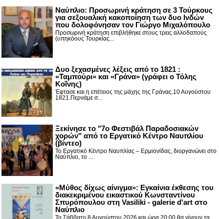
Ναύπλιο: Προσωρινή κράτηση σε 3 Τούρκους
για σεξουαλική κακοποίηση των δυο Ινδών
που δολοφόνησαν τον Γιώργο Μιχαλόπουλο
Προσωρινή κράτηση επιβλήθηκε στους τρεις αλλοδαπούς
(υπηκόους Τουρκίας...
Δυο ξεχασμένες λέξεις από το 1821 :
«Ταμπούρι» και «Γράνα» (γράφει ο Τόλης
Κοΐνης)
Έφτασε και η επέτειος της μάχης της Γράνας.10 Αυγούστου
1821.Περνάμε σ...
Ξεκίνησε το "7ο Φεστιβάλ Παραδοσιακών
χορών" από το Εργατικό Κέντρο Ναυπλίου
(βίντεο)
Το Εργατικό Κέντρο Ναυπλίας – Ερμιονίδας, διοργανώνει στο
Ναύπλιο, το ...
«Μύθος δίχως αίνιγμα»: Εγκαίνια έκθεσης του
διακεκριμένου εικαστικού Κωνσταντίνου
Σπυρόπουλου στη Vasiliki - galerie d'art στο
Ναύπλιο
Το Σάββατο 8 Αυγούστου 2026 και ώρα 20:00 θα γίνουν τα