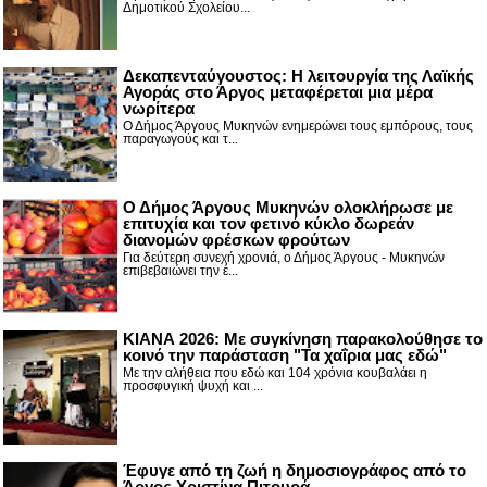
Δημοτικού Σχολείου...
Δεκαπενταύγουστος: H λειτουργία της Λαϊκής
Αγοράς στο Άργος μεταφέρεται μια μέρα
νωρίτερα
Ο Δήμος Άργους Μυκηνών ενημερώνει τους εμπόρους, τους
παραγωγούς και τ...
Ο Δήμος Άργους Μυκηνών ολοκλήρωσε με
επιτυχία και τον φετινό κύκλο δωρεάν
διανομών φρέσκων φρούτων
Για δεύτερη συνεχή χρονιά, ο Δήμος Άργους - Μυκηνών
επιβεβαιώνει την έ...
ΚΙΑΝΑ 2026: Με συγκίνηση παρακολούθησε το
κοινό την παράσταση "Τα χαΐρια μας εδώ"
Με την αλήθεια που εδώ και 104 χρόνια κουβαλάει η
προσφυγική ψυχή και ...
Έφυγε από τη ζωή η δημοσιογράφος από το
Άργος Χριστίνα Πιτουρά