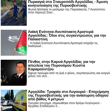
Πυρκαγιά στο Σταυροπόδι Αργολίδας - Άμεση
κινητοποίηση της Πυροσβεστικής
Φωτιά ξέσπασε το μεσημέρι της Παρασκευής 7 Αυγούστου
στην περιοχή Σταυ...
Λαϊκή Ενότητα-Ανυπότακτη Αριστερά
Αργολίδας: Όλοι στις συγκεντρώσεις για την
Παλαιστίνη
Η Λαϊκή Ενότητα-Ανυπότακτη Αριστερά στηρίζει τις
διαδηλώσ...
Πένθος στην Καρυά Αργολίδας για την
απώλεια του Πυρονόμου Κώστα
Καραμούντζου
Έφυγε πρόωρα από τη ζωή ο φίλος, συμπατριώτης και ενεργό
μέλος του συλ...
Αργολίδα: Τροχαίο στο Λυγουριό - Επιχείρηση
της Πυροσβεστικής για την ανάσυρση οδηγού
από βάθος 4 μέτρων
Τροχαίο ατύχημα, σημειώθηκε στον δρόμο Λυγουριού -
Αρχαίας Επιδαύρου σ...