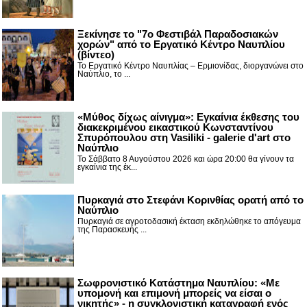
Ξεκίνησε το "7ο Φεστιβάλ Παραδοσιακών
χορών" από το Εργατικό Κέντρο Ναυπλίου
(βίντεο)
Το Εργατικό Κέντρο Ναυπλίας – Ερμιονίδας, διοργανώνει στο
Ναύπλιο, το ...
«Μύθος δίχως αίνιγμα»: Εγκαίνια έκθεσης του
διακεκριμένου εικαστικού Κωνσταντίνου
Σπυρόπουλου στη Vasiliki - galerie d'art στο
Ναύπλιο
Το Σάββατο 8 Αυγούστου 2026 και ώρα 20:00 θα γίνουν τα
εγκαίνια της έκ...
Πυρκαγιά στο Στεφάνι Κορινθίας ορατή από το
Ναύπλιο
Πυρκαγιά σε αγροτοδασική έκταση εκδηλώθηκε το απόγευμα
της Παρασκευής ...
Σωφρονιστικό Κατάστημα Ναυπλίου: «Με
υπομονή και επιμονή μπορείς να είσαι ο
νικητής» - η συγκλονιστική καταγραφή ενός