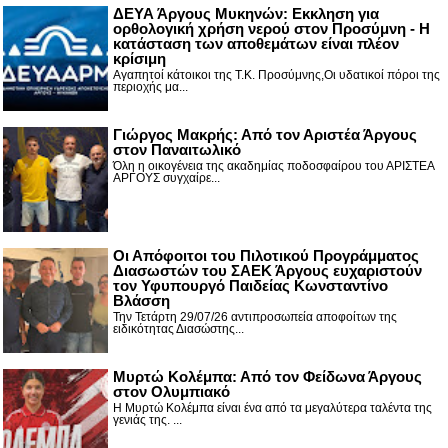
ΔΕΥΑ Άργους Μυκηνών: Εκκληση για
ορθολογική χρήση νερού στον Προσύμνη - Η
κατάσταση των αποθεμάτων είναι πλέον
κρίσιμη
Αγαπητοί κάτοικοι της Τ.Κ. Προσύμνης,Οι υδατικοί πόροι της
περιοχής μα...
Γιώργος Μακρής: Από τον Αριστέα Άργους
στον Παναιτωλικό
Όλη η οικογένεια της ακαδημίας ποδοσφαίρου του ΑΡΙΣΤΕΑ
ΑΡΓΟΥΣ συγχαίρε...
Οι Απόφοιτοι του Πιλοτικού Προγράμματος
Διασωστών του ΣΑΕΚ Άργους ευχαριστούν
τον Υφυπουργό Παιδείας Κωνσταντίνο
Βλάσση
Την Τετάρτη 29/07/26 αντιπροσωπεία αποφοίτων της
ειδικότητας Διασώστης...
Μυρτώ Κολέμπα: Από τον Φείδωνα Άργους
στον Ολυμπιακό
Η Μυρτώ Κολέμπα είναι ένα από τα μεγαλύτερα ταλέντα της
γενιάς της. ...