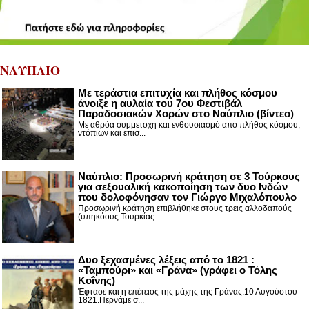
ΝΑΥΠΛΙΟ
Με τεράστια επιτυχία και πλήθος κόσμου
άνοιξε η αυλαία του 7ου Φεστιβάλ
Παραδοσιακών Χορών στο Ναύπλιο (βίντεο)
Με αθρόα συμμετοχή και ενθουσιασμό από πλήθος κόσμου,
ντόπιων και επισ...
Ναύπλιο: Προσωρινή κράτηση σε 3 Τούρκους
για σεξουαλική κακοποίηση των δυο Ινδών
που δολοφόνησαν τον Γιώργο Μιχαλόπουλο
Προσωρινή κράτηση επιβλήθηκε στους τρεις αλλοδαπούς
(υπηκόους Τουρκίας...
Δυο ξεχασμένες λέξεις από το 1821 :
«Ταμπούρι» και «Γράνα» (γράφει ο Τόλης
Κοΐνης)
Έφτασε και η επέτειος της μάχης της Γράνας.10 Αυγούστου
1821.Περνάμε σ...