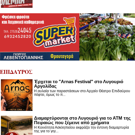
ΕΠΙΔΑΥΡΟΣ
Έρχεται το "Arnas Festival" στο Λυγουριό
Αργολίδας
Η αυλαία των παραστάσεων στο Αρχαίο Θέατρο Επιδαύρου
πέφτει, όμως το π...
Διαμαρτύρονται στο Λυγουριό για το ΑΤΜ της
Πειραιώς που ξέμεινε από χρήματα
Η Κοινότητα Ασκληπιείου εκφράζει την έντονη διαμαρτυρία
της για το γεγ...