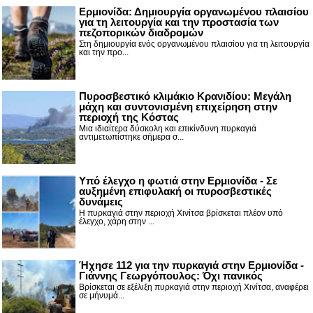
Ερμιονίδα: Δημιουργία οργανωμένου πλαισίου
για τη λειτουργία και την προστασία των
πεζοπορικών διαδρομών
Στη δημιουργία ενός οργανωμένου πλαισίου για τη λειτουργία
και την προ...
Πυροσβεστικό κλιμάκιο Κρανιδίου: Μεγάλη
μάχη και συντονισμένη επιχείρηση στην
περιοχή της Κόστας
Μια ιδιαίτερα δύσκολη και επικίνδυνη πυρκαγιά
αντιμετωπίστηκε σήμερα σ...
Υπό έλεγχο η φωτιά στην Ερμιονίδα - Σε
αυξημένη επιφυλακή οι πυροσβεστικές
δυνάμεις
Η πυρκαγιά στην περιοχή Χινίτσα βρίσκεται πλέον υπό
έλεγχο, χάρη στην ...
Ήχησε 112 για την πυρκαγιά στην Ερμιονίδα -
Γιάννης Γεωργόπουλος: Όχι πανικός
Βρίσκεται σε εξέλιξη πυρκαγιά στην περιοχή Χινίτσα, αναφέρει
σε μήνυμά...