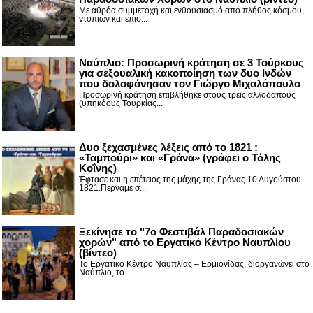
Με αθρόα συμμετοχή και ενθουσιασμό από πλήθος κόσμου,
ντόπιων και επισ...
Ναύπλιο: Προσωρινή κράτηση σε 3 Τούρκους
για σεξουαλική κακοποίηση των δυο Ινδών
που δολοφόνησαν τον Γιώργο Μιχαλόπουλο
Προσωρινή κράτηση επιβλήθηκε στους τρεις αλλοδαπούς
(υπηκόους Τουρκίας...
Δυο ξεχασμένες λέξεις από το 1821 :
«Ταμπούρι» και «Γράνα» (γράφει ο Τόλης
Κοΐνης)
Έφτασε και η επέτειος της μάχης της Γράνας.10 Αυγούστου
1821.Περνάμε σ...
Ξεκίνησε το "7ο Φεστιβάλ Παραδοσιακών
χορών" από το Εργατικό Κέντρο Ναυπλίου
(βίντεο)
Το Εργατικό Κέντρο Ναυπλίας – Ερμιονίδας, διοργανώνει στο
Ναύπλιο, το ...