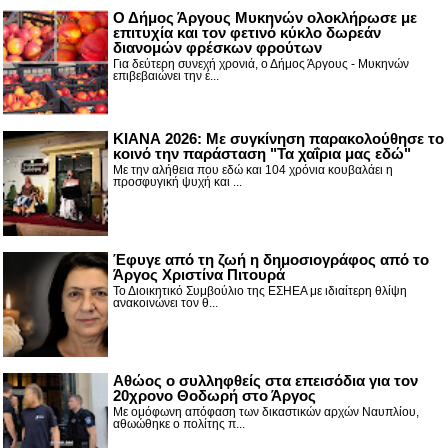
Ο Δήμος Άργους Μυκηνών ολοκλήρωσε με
επιτυχία και τον φετινό κύκλο δωρεάν
διανομών φρέσκων φρούτων
Για δεύτερη συνεχή χρονιά, ο Δήμος Άργους - Μυκηνών
επιβεβαιώνει την έ...
ΚΙΑΝΑ 2026: Με συγκίνηση παρακολούθησε το
κοινό την παράσταση "Τα χαΐρια μας εδώ"
Με την αλήθεια που εδώ και 104 χρόνια κουβαλάει η
προσφυγική ψυχή και ...
Έφυγε από τη ζωή η δημοσιογράφος από το
Άργος Χριστίνα Πιτουρά
Το Διοικητικό Συμβούλιο της ΕΣΗΕΑ με ιδιαίτερη θλίψη
ανακοινώνει τον θ...
Αθώος ο συλληφθείς στα επεισόδια για τον
20χρονο Θοδωρή στο Άργος
Με ομόφωνη απόφαση των δικαστικών αρχών Ναυπλίου,
αθωώθηκε ο πολίτης π...