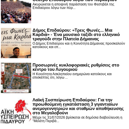
Ακυρώνεται η αποψινή παράσταση του Φεστιβάλ της
Επιδαύρου λόγω των πύρ...
Δήμος Επιδαύρου: «Τρεις Φωνές... Μια
Καρδιά» - Ένα μουσικό ταξίδι στο ελληνικό
τραγούδι στην Πλατεία Δήμαινας
Ο Δήμος Επιδαύρου και η Κοινότητα Δήμαινας προσκαλούν
κατοίκους και επ...
Προσωρινές κυκλοφοριακές ρυθμίσεις στο
κέντρο του Λυγουριού
Η Κοινότητα Ασκληπιείου ενημερώνει κατοίκους και
επισκέπτες ότι, λόγω ...
Λαϊκή Συσπείρωση Επιδαύρου: Για την
προωθούμενη εγκατάσταση 3 γιγαντιαίων
ανεμογεννητριών και σταθμών αποθήκευσης
στο Μεγαλοβούνι
Μέχρι τις 31/07/2026 βρίσκεται σε δημόσια διαβούλευση η
“Μελέτη Περιβά...