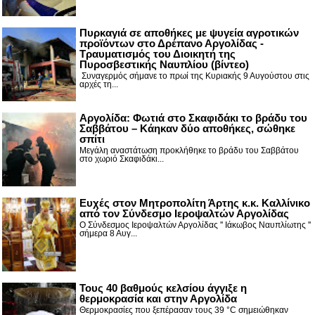
Πυρκαγιά σε αποθήκες με ψυγεία αγροτικών
προϊόντων στο Δρέπανο Αργολίδας -
Τραυματισμός του Διοικητή της
Πυροσβεστικής Ναυπλίου (βίντεο)
Συναγερμός σήμανε το πρωί της Κυριακής 9 Αυγούστου στις
αρχές τη...
Αργολίδα: Φωτιά στο Σκαφιδάκι το βράδυ του
Σαββάτου – Κάηκαν δύο αποθήκες, σώθηκε
σπίτι
Μεγάλη αναστάτωση προκλήθηκε το βράδυ του Σαββάτου
στο χωριό Σκαφιδάκι...
Ευχές στον Μητροπολίτη Άρτης κ.κ. Καλλίνικο
από τον Σύνδεσμο Ιεροψαλτών Αργολίδας
Ο Σύνδεσμος Ιεροψαλτών Αργολίδας '' Ιάκωβος Ναυπλίωτης ''
σήμερα 8 Αυγ...
Τους 40 βαθμούς κελσίου άγγιξε η
θερμοκρασία και στην Αργολίδα
Θερμοκρασίες που ξεπέρασαν τους 39 °C σημειώθηκαν