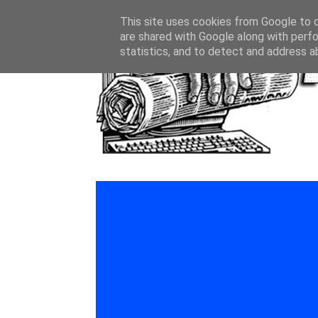
This site uses cookies from Google to de
are shared with Google along with perfo
statistics, and to detect and address a