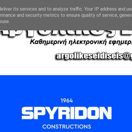
liver its services and to analyze traffic. Your IP address and u
rmance and security metrics to ensure quality of service, gene
buse.