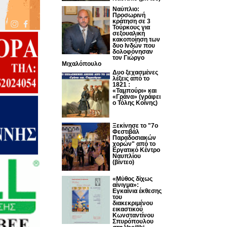
Ναύπλιο:
Προσωρινή
κράτηση σε 3
Τούρκους για
σεξουαλική
κακοποίηση των
δυο Ινδών που
δολοφόνησαν
τον Γιώργο
Μιχαλόπουλο
Δυο ξεχασμένες
λέξεις από το
1821 :
«Ταμπούρι» και
«Γράνα» (γράφει
ο Τόλης Κοΐνης)
Ξεκίνησε το "7ο
Φεστιβάλ
Παραδοσιακών
χορών" από το
Εργατικό Κέντρο
Ναυπλίου
(βίντεο)
«Μύθος δίχως
αίνιγμα»:
Εγκαίνια έκθεσης
του
διακεκριμένου
εικαστικού
Κωνσταντίνου
Σπυρόπουλου