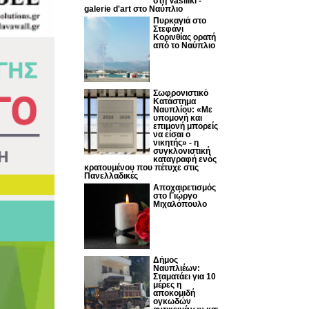
στη Vasiliki -
galerie d'art στο Ναύπλιο
Πυρκαγιά στο
Στεφάνι
Κορινθίας ορατή
από το Ναύπλιο
Σωφρονιστικό
Κατάστημα
Ναυπλίου: «Με
υπομονή και
επιμονή μπορείς
να είσαι ο
νικητής» - η
συγκλονιστική
καταγραφή ενός
κρατουμένου που πέτυχε στις
Πανελλαδικές
Αποχαιρετισμός
στο Γιώργο
Μιχαλόπουλο
Δήμος
Ναυπλιέων:
Σταματάει για 10
μέρες η
αποκομιδή
ογκωδών