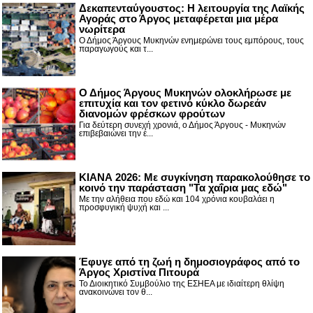
Δεκαπενταύγουστος: H λειτουργία της Λαϊκής
Αγοράς στο Άργος μεταφέρεται μια μέρα
νωρίτερα
Ο Δήμος Άργους Μυκηνών ενημερώνει τους εμπόρους, τους
παραγωγούς και τ...
Ο Δήμος Άργους Μυκηνών ολοκλήρωσε με
επιτυχία και τον φετινό κύκλο δωρεάν
διανομών φρέσκων φρούτων
Για δεύτερη συνεχή χρονιά, ο Δήμος Άργους - Μυκηνών
επιβεβαιώνει την έ...
ΚΙΑΝΑ 2026: Με συγκίνηση παρακολούθησε το
κοινό την παράσταση "Τα χαΐρια μας εδώ"
Με την αλήθεια που εδώ και 104 χρόνια κουβαλάει η
προσφυγική ψυχή και ...
Έφυγε από τη ζωή η δημοσιογράφος από το
Άργος Χριστίνα Πιτουρά
Το Διοικητικό Συμβούλιο της ΕΣΗΕΑ με ιδιαίτερη θλίψη
ανακοινώνει τον θ...