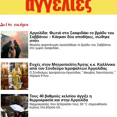
Δείτε ακόμα
Αργολίδα: Φωτιά στο Σκαφιδάκι το βράδυ του
Σαββάτου – Κάηκαν δύο αποθήκες, σώθηκε
σπίτι
Μεγάλη αναστάτωση προκλήθηκε το βράδυ του Σαββάτου
στο χωριό Σκαφιδάκι...
Ευχές στον Μητροπολίτη Άρτης κ.κ. Καλλίνικο
από τον Σύνδεσμο Ιεροψαλτών Αργολίδας
Ο Σύνδεσμος Ιεροψαλτών Αργολίδας '' Ιάκωβος Ναυπλίωτης ''
σήμερα 8 Αυγ...
Τους 40 βαθμούς κελσίου άγγιξε η
θερμοκρασία και στην Αργολίδα
Θερμοκρασίες που ξεπέρασαν τους 39 °C σημειώθηκαν
κυρίως στα βόρεια ηπ...