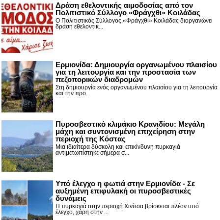
Δράση εθελοντικής αιμοδοσίας από τον
Πολιτιστικό Σύλλογο «Φράγχθι» Κοιλάδας
Ο Πολιτιστικός Σύλλογος «Φράγχθι» Κοιλάδας διοργανώνει
δράση εθελοντικ...
Ερμιονίδα: Δημιουργία οργανωμένου πλαισίου
για τη λειτουργία και την προστασία των
πεζοπορικών διαδρομών
Στη δημιουργία ενός οργανωμένου πλαισίου για τη λειτουργία
και την προ...
Πυροσβεστικό κλιμάκιο Κρανιδίου: Μεγάλη
μάχη και συντονισμένη επιχείρηση στην
περιοχή της Κόστας
Μια ιδιαίτερα δύσκολη και επικίνδυνη πυρκαγιά
αντιμετωπίστηκε σήμερα σ...
Υπό έλεγχο η φωτιά στην Ερμιονίδα - Σε
αυξημένη επιφυλακή οι πυροσβεστικές
δυνάμεις
Η πυρκαγιά στην περιοχή Χινίτσα βρίσκεται πλέον υπό
έλεγχο, χάρη στην ...