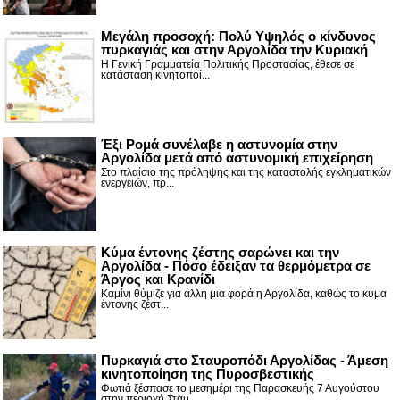
Μεγάλη προσοχή: Πολύ Υψηλός ο κίνδυνος
πυρκαγιάς και στην Αργολίδα την Κυριακή
Η Γενική Γραμματεία Πολιτικής Προστασίας, έθεσε σε
κατάσταση κινητοποί...
Έξι Ρομά συνέλαβε η αστυνομία στην
Αργολίδα μετά από αστυνομική επιχείρηση
Στο πλαίσιο της πρόληψης και της καταστολής εγκληματικών
ενεργειών, πρ...
Κύμα έντονης ζέστης σαρώνει και την
Αργολίδα - Πόσο έδειξαν τα θερμόμετρα σε
Άργος και Κρανίδι
Καμίνι θύμιζε για άλλη μια φορά η Αργολίδα, καθώς το κύμα
έντονης ζέστ...
Πυρκαγιά στο Σταυροπόδι Αργολίδας - Άμεση
κινητοποίηση της Πυροσβεστικής
Φωτιά ξέσπασε το μεσημέρι της Παρασκευής 7 Αυγούστου
στην περιοχή Σταυ...