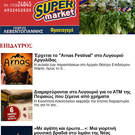
ΕΠΙΔΑΥΡΟΣ
Έρχεται το "Arnas Festival" στο Λυγουριό
Αργολίδας
Η αυλαία των παραστάσεων στο Αρχαίο Θέατρο Επιδαύρου
πέφτει, όμως το π...
Διαμαρτύρονται στο Λυγουριό για το ΑΤΜ της
Πειραιώς που ξέμεινε από χρήματα
Η Κοινότητα Ασκληπιείου εκφράζει την έντονη διαμαρτυρία
της για το γεγ...
«Με αγάπη και έρωτα…»: Μια γιορτινή
μουσική βραδιά στο λιμάνι της Νέας