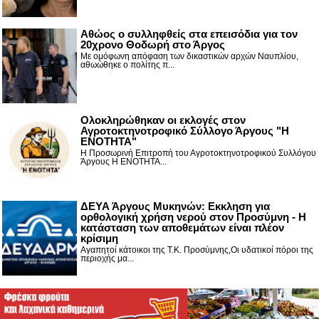
Αθώος ο συλληφθείς στα επεισόδια για τον
20χρονο Θοδωρή στο Άργος
Με ομόφωνη απόφαση των δικαστικών αρχών Ναυπλίου,
αθωώθηκε ο πολίτης π...
Ολοκληρώθηκαν οι εκλογές στον
Αγροτοκτηνοτροφικό Σύλλογο Άργους "Η
ΕΝΟΤΗΤΑ"
Η Προσωρινή Επιτροπή του Αγροτοκτηνοτροφικού Συλλόγου
Άργους Η ΕΝΟΤΗΤΑ...
ΔΕΥΑ Άργους Μυκηνών: Εκκληση για
ορθολογική χρήση νερού στον Προσύμνη - Η
κατάσταση των αποθεμάτων είναι πλέον
κρίσιμη
Αγαπητοί κάτοικοι της Τ.Κ. Προσύμνης,Οι υδατικοί πόροι της
περιοχής μα...