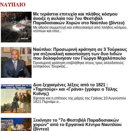
ΝΑΥΠΛΙΟ
Με τεράστια επιτυχία και πλήθος κόσμου
άνοιξε η αυλαία του 7ου Φεστιβάλ
Παραδοσιακών Χορών στο Ναύπλιο (βίντεο)
Με αθρόα συμμετοχή και ενθουσιασμό από πλήθος κόσμου,
ντόπιων και επισ...
Ναύπλιο: Προσωρινή κράτηση σε 3 Τούρκους
για σεξουαλική κακοποίηση των δυο Ινδών
που δολοφόνησαν τον Γιώργο Μιχαλόπουλο
Προσωρινή κράτηση επιβλήθηκε στους τρεις αλλοδαπούς
(υπηκόους Τουρκίας...
Δυο ξεχασμένες λέξεις από το 1821 :
«Ταμπούρι» και «Γράνα» (γράφει ο Τόλης
Κοΐνης)
Έφτασε και η επέτειος της μάχης της Γράνας.10 Αυγούστου
1821.Περνάμε σ...
Ξεκίνησε το "7ο Φεστιβάλ Παραδοσιακών
χορών" από το Εργατικό Κέντρο Ναυπλίου
(βίντεο)