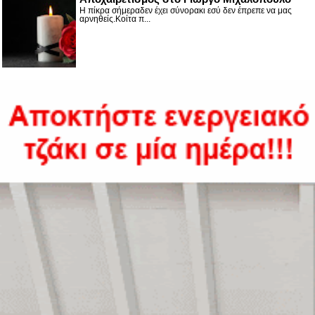
Η πίκρα σήμεραδεν έχει σύνορακι εσύ δεν έπρεπε να μας
αρνηθείς.Κοίτα π...