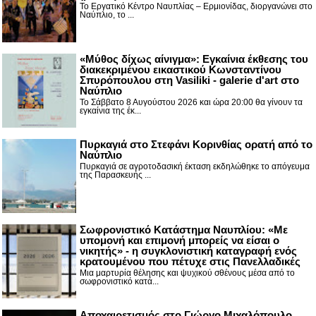
Το Εργατικό Κέντρο Ναυπλίας – Ερμιονίδας, διοργανώνει στο
Ναύπλιο, το ...
«Μύθος δίχως αίνιγμα»: Εγκαίνια έκθεσης του
διακεκριμένου εικαστικού Κωνσταντίνου
Σπυρόπουλου στη Vasiliki - galerie d'art στο
Ναύπλιο
Το Σάββατο 8 Αυγούστου 2026 και ώρα 20:00 θα γίνουν τα
εγκαίνια της έκ...
Πυρκαγιά στο Στεφάνι Κορινθίας ορατή από το
Ναύπλιο
Πυρκαγιά σε αγροτοδασική έκταση εκδηλώθηκε το απόγευμα
της Παρασκευής ...
Σωφρονιστικό Κατάστημα Ναυπλίου: «Με
υπομονή και επιμονή μπορείς να είσαι ο
νικητής» - η συγκλονιστική καταγραφή ενός
κρατουμένου που πέτυχε στις Πανελλαδικές
Μια μαρτυρία θέλησης και ψυχικού σθένους μέσα από το
σωφρονιστικό κατά...
Αποχαιρετισμός στο Γιώργο Μιχαλόπουλο