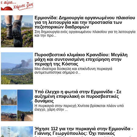
Ερμιονίδα: Δημιουργία οργανωμένου πλαισίου
για τη λειτουργία και την προστασία των
πεζοπορικών διαδρομών
Στη δημιουργία ενός οργανωμένου πλαισίου για τη λειτουργία
και την προ...
Πυροσβεστικό κλιμάκιο Κρανιδίου: Μεγάλη
μάχη και συντονισμένη επιχείρηση στην
περιοχή της Κόστας
Μια ιδιαίτερα δύσκολη και επικίνδυνη πυρκαγιά
αντιμετωπίστηκε σήμερα σ...
Υπό έλεγχο η φωτιά στην Ερμιονίδα - Σε
αυξημένη επιφυλακή οι πυροσβεστικές
δυνάμεις
Η πυρκαγιά στην περιοχή Χινίτσα βρίσκεται πλέον υπό
έλεγχο, χάρη στην ...
Ήχησε 112 για την πυρκαγιά στην Ερμιονίδα -
Γιάννης Γεωργόπουλος: Όχι πανικός