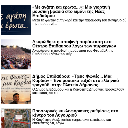
«Με αγάπη και έρωτα…»: Μια γιορτινή
μουσική βραδιά στο λιμάνι της Νέας
Επιδαύρου
Μετά τη ζωντάνια, τη χαρά και την παράδοση του πανηγυριού
της παραμονή...
Ακυρώθηκε η αποψινή παράσταση στο
Θέατρο Επιδαύρου λόγω των πυρκαγιών
Ακυρώνεται η αποψινή παράσταση του Φεστιβάλ της
Επιδαύρου λόγω των πύρ...
Δήμος Επιδαύρου: «Τρεις Φωνές... Μια
Καρδιά» - Ένα μουσικό ταξίδι στο ελληνικό
τραγούδι στην Πλατεία Δήμαινας
Ο Δήμος Επιδαύρου και η Κοινότητα Δήμαινας προσκαλούν
κατοίκους και επ...
Προσωρινές κυκλοφοριακές ρυθμίσεις στο
κέντρο του Λυγουριού
Η Κοινότητα Ασκληπιείου ενημερώνει κατοίκους και
επισκέπτες ότι, λόγω ...