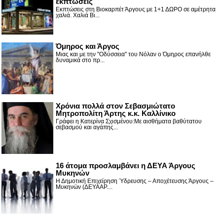
εκπτώσεις
Εκπτώσεις στη Βιοκαρπέτ Άργους με 1+1 ΔΩΡΟ σε αμέτρητα
χαλιά. Χαλιά Βι...
Όμηρος και Άργος
Μιας και με την "Οδύσσεια" του Νόλαν ο Όμηρος επανήλθε
δυναμικά στο πρ...
Χρόνια πολλά στον Σεβασμιώτατο
Μητροπολίτη Άρτης κ.κ. Καλλίνικο
Γράφει η Κατερίνα Σχισμένου:Με αισθήματα βαθύτατου
σεβασμού και αγάπης...
16 άτομα προσλαμβάνει η ΔΕΥΑ Άργους
Μυκηνών
Η Δημοτική Επιχείρηση Ύδρευσης – Αποχέτευσης Άργους –
Μυκηνών (ΔΕΥΑΑΡ....