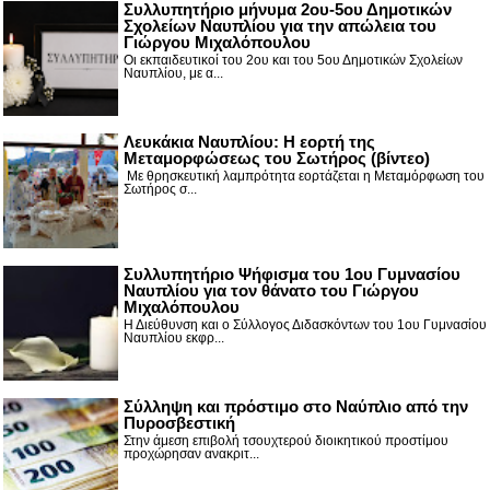
Συλλυπητήριο μήνυμα 2ου-5ου Δημοτικών
Σχολείων Ναυπλίου για την απώλεια του
Γιώργου Μιχαλόπουλου
Οι εκπαιδευτικοί του 2ου και του 5ου Δημοτικών Σχολείων
Ναυπλίου, με α...
Λευκάκια Ναυπλίου: Η εορτή της
Μεταμορφώσεως του Σωτήρος (βίντεο)
Με θρησκευτική λαμπρότητα εορτάζεται η Μεταμόρφωση του
Σωτήρος σ...
Συλλυπητήριο Ψήφισμα του 1ου Γυμνασίου
Ναυπλίου για τον θάνατο του Γιώργου
Μιχαλόπουλου
Η Διεύθυνση και ο Σύλλογος Διδασκόντων του 1ου Γυμνασίου
Ναυπλίου εκφρ...
Σύλληψη και πρόστιμο στο Ναύπλιο από την
Πυροσβεστική
Στην άμεση επιβολή τσουχτερού διοικητικού προστίμου
προχώρησαν ανακριτ...