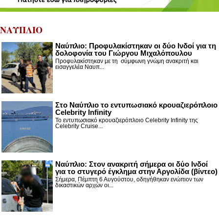
ΝΑΥΠΛΙΟ
Ναύπλιο: Προφυλακίστηκαν οι δύο Ινδοί για τη
δολοφονία του Γιώργου Μιχαλόπουλου
Προφυλακίστηκαν με τη σύμφωνη γνώμη ανακριτή και
εισαγγελέα Ναυπ...
Στο Ναύπλιο το εντυπωσιακό κρουαζιερόπλοιο
Celebrity Infinity
Το εντυπωσιακό κρουαζιερόπλοιο Celebrity Infinity της
Celebrity Cruise...
Nαύπλιο: Στον ανακριτή σήμερα οι δύο Ινδοί
για το στυγερό έγκλημα στην Αργολίδα (βίντεο)
Σήμερα, Πέμπτη 6 Αυγούστου, οδηγήθηκαν ενώπιον των
δικαστικών αρχών οι...