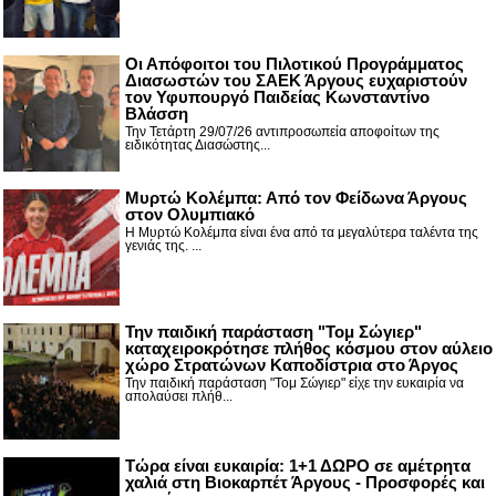
Οι Απόφοιτοι του Πιλοτικού Προγράμματος
Διασωστών του ΣΑΕΚ Άργους ευχαριστούν
τον Υφυπουργό Παιδείας Κωνσταντίνο
Βλάσση
Την Τετάρτη 29/07/26 αντιπροσωπεία αποφοίτων της
ειδικότητας Διασώστης...
Μυρτώ Κολέμπα: Από τον Φείδωνα Άργους
στον Ολυμπιακό
Η Μυρτώ Κολέμπα είναι ένα από τα μεγαλύτερα ταλέντα της
γενιάς της. ...
Την παιδική παράσταση "Τομ Σώγιερ"
καταχειροκρότησε πλήθος κόσμου στον αύλειο
χώρο Στρατώνων Καποδίστρια στο Άργος
Την παιδική παράσταση "Τομ Σώγιερ" είχε την ευκαιρία να
απολαύσει πλήθ...
Τώρα είναι ευκαιρία: 1+1 ΔΩΡΟ σε αμέτρητα
χαλιά στη Βιοκαρπέτ Άργους - Προσφορές και