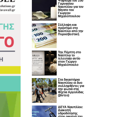
Ψήφισμα του 1ου
Γυμνασίου
Ναυπλίου για τον
θάνατο του
Γιώργου
Μιχαλόπουλου
Σύλληψη και
πρόστιμο στο
Ναύπλιο από την
Πυροσβεστική
Την Πέμπτη στο
Ναύπλιο το
τελευταίο αντίο
στον Γιώργο
Μιχαλόπουλο
Στα δικαστήρια
Ναυπλίου οι δυο
συλληφθέντες για
την φωτιά στα
Φίχτια Αργολίδας
(βίντεο)
ΔΕΥΑ Ναυπλίου:
Διακοπή
υδροδότησης
στον οικισμό του