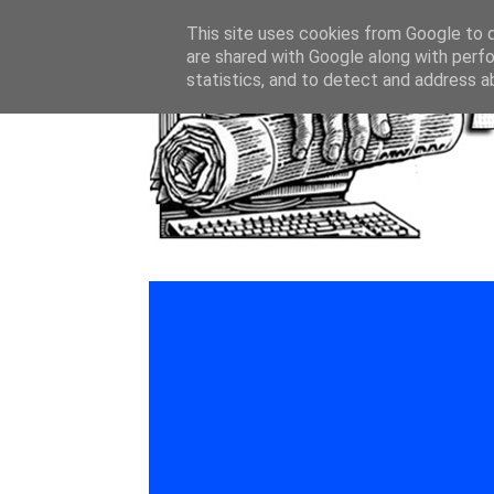
This site uses cookies from Google to de
are shared with Google along with perfo
statistics, and to detect and address a