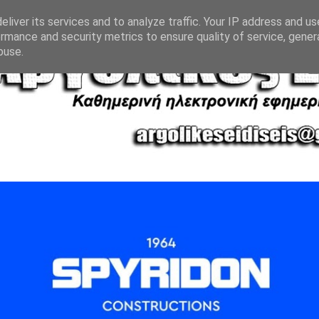
liver its services and to analyze traffic. Your IP address and u
rmance and security metrics to ensure quality of service, gene
buse.