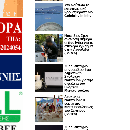
Στο Ναύπλιο το
εντυπωσιακό
κρουαζιερόπλοιο
Celebrity Infinity
Nαύπλιο: Στον
ανακριτή σήμερα
οι δύο Ινδοί για το
στυγερό έγκλημα
στην Αργολίδα
(βίντεο)
Συλλυπητήριο
μήνυμα 2ου-5ου
Δημοτικών
Σχολείων
Ναυπλίου για την
απώλεια του
Γιώργου
Μιχαλόπουλου
Λευκάκια
Ναυπλίου: Η
εορτή της
Μεταμορφώσεως
του Σωτήρος
(βίντεο)
Συλλυπητήριο