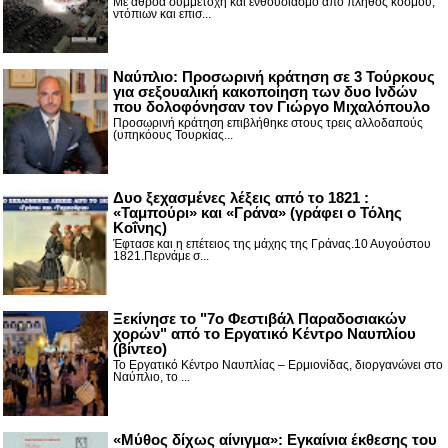
Με αθρόα συμμετοχή και ενθουσιασμό από πλήθος κόσμου,
ντόπιων και επισ...
Ναύπλιο: Προσωρινή κράτηση σε 3 Τούρκους
για σεξουαλική κακοποίηση των δυο Ινδών
που δολοφόνησαν τον Γιώργο Μιχαλόπουλο
Προσωρινή κράτηση επιβλήθηκε στους τρεις αλλοδαπούς
(υπηκόους Τουρκίας...
Δυο ξεχασμένες λέξεις από το 1821 :
«Ταμπούρι» και «Γράνα» (γράφει ο Τόλης
Κοΐνης)
Έφτασε και η επέτειος της μάχης της Γράνας.10 Αυγούστου
1821.Περνάμε σ...
Ξεκίνησε το "7ο Φεστιβάλ Παραδοσιακών
χορών" από το Εργατικό Κέντρο Ναυπλίου
(βίντεο)
Το Εργατικό Κέντρο Ναυπλίας – Ερμιονίδας, διοργανώνει στο
Ναύπλιο, το ...
«Μύθος δίχως αίνιγμα»: Εγκαίνια έκθεσης του