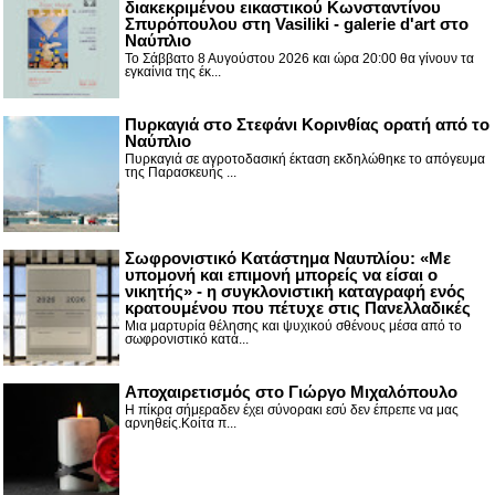
διακεκριμένου εικαστικού Κωνσταντίνου
Σπυρόπουλου στη Vasiliki - galerie d'art στο
Ναύπλιο
Το Σάββατο 8 Αυγούστου 2026 και ώρα 20:00 θα γίνουν τα
εγκαίνια της έκ...
Πυρκαγιά στο Στεφάνι Κορινθίας ορατή από το
Ναύπλιο
Πυρκαγιά σε αγροτοδασική έκταση εκδηλώθηκε το απόγευμα
της Παρασκευής ...
Σωφρονιστικό Κατάστημα Ναυπλίου: «Με
υπομονή και επιμονή μπορείς να είσαι ο
νικητής» - η συγκλονιστική καταγραφή ενός
κρατουμένου που πέτυχε στις Πανελλαδικές
Μια μαρτυρία θέλησης και ψυχικού σθένους μέσα από το
σωφρονιστικό κατά...
Αποχαιρετισμός στο Γιώργο Μιχαλόπουλο
Η πίκρα σήμεραδεν έχει σύνορακι εσύ δεν έπρεπε να μας
αρνηθείς.Κοίτα π...