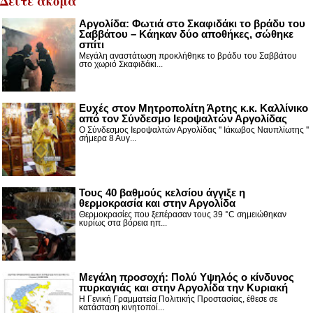
Δείτε ακόμα
Αργολίδα: Φωτιά στο Σκαφιδάκι το βράδυ του
Σαββάτου – Κάηκαν δύο αποθήκες, σώθηκε
σπίτι
Μεγάλη αναστάτωση προκλήθηκε το βράδυ του Σαββάτου
στο χωριό Σκαφιδάκι...
Ευχές στον Μητροπολίτη Άρτης κ.κ. Καλλίνικο
από τον Σύνδεσμο Ιεροψαλτών Αργολίδας
Ο Σύνδεσμος Ιεροψαλτών Αργολίδας '' Ιάκωβος Ναυπλίωτης ''
σήμερα 8 Αυγ...
Τους 40 βαθμούς κελσίου άγγιξε η
θερμοκρασία και στην Αργολίδα
Θερμοκρασίες που ξεπέρασαν τους 39 °C σημειώθηκαν
κυρίως στα βόρεια ηπ...
Μεγάλη προσοχή: Πολύ Υψηλός ο κίνδυνος
πυρκαγιάς και στην Αργολίδα την Κυριακή
Η Γενική Γραμματεία Πολιτικής Προστασίας, έθεσε σε
κατάσταση κινητοποί...