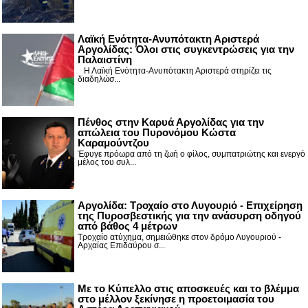
Λαϊκή Ενότητα-Ανυπότακτη Αριστερά
Αργολίδας: Όλοι στις συγκεντρώσεις για την
Παλαιστίνη
Η Λαϊκή Ενότητα-Ανυπότακτη Αριστερά στηρίζει τις
διαδηλώσ...
Πένθος στην Καρυά Αργολίδας για την
απώλεια του Πυρονόμου Κώστα
Καραμούντζου
Έφυγε πρόωρα από τη ζωή ο φίλος, συμπατριώτης και ενεργό
μέλος του συλ...
Αργολίδα: Τροχαίο στο Λυγουριό - Επιχείρηση
της Πυροσβεστικής για την ανάσυρση οδηγού
από βάθος 4 μέτρων
Τροχαίο ατύχημα, σημειώθηκε στον δρόμο Λυγουριού -
Αρχαίας Επιδαύρου σ...
Με το Κύπελλο στις αποσκευές και το βλέμμα
στο μέλλον ξεκίνησε η προετοιμασία του