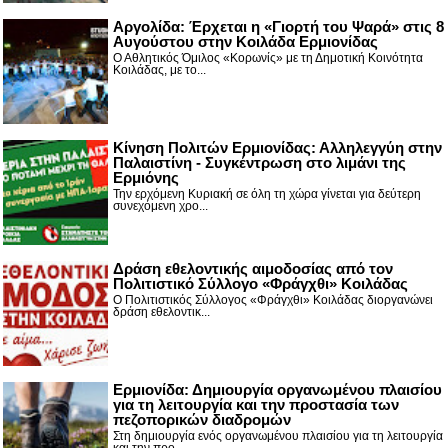
Αργολίδα: Έρχεται η «Γιορτή του Ψαρά» στις 8
Αυγούστου στην Κοιλάδα Ερμιονίδας
Ο Αθλητικός Όμιλος «Κορωνίς» με τη Δημοτική Κοινότητα
Κοιλάδας, με το...
Κίνηση Πολιτών Ερμιονίδας: Αλληλεγγύη στην
Παλαιστίνη - Συγκέντρωση στο λιμάνι της
Ερμιόνης
Την ερχόμενη Κυριακή σε όλη τη χώρα γίνεται για δεύτερη
συνεχόμενη χρο...
Δράση εθελοντικής αιμοδοσίας από τον
Πολιτιστικό Σύλλογο «Φράγχθι» Κοιλάδας
Ο Πολιτιστικός Σύλλογος «Φράγχθι» Κοιλάδας διοργανώνει
δράση εθελοντικ...
Ερμιονίδα: Δημιουργία οργανωμένου πλαισίου
για τη λειτουργία και την προστασία των
πεζοπορικών διαδρομών
Στη δημιουργία ενός οργανωμένου πλαισίου για τη λειτουργία
και την προ...