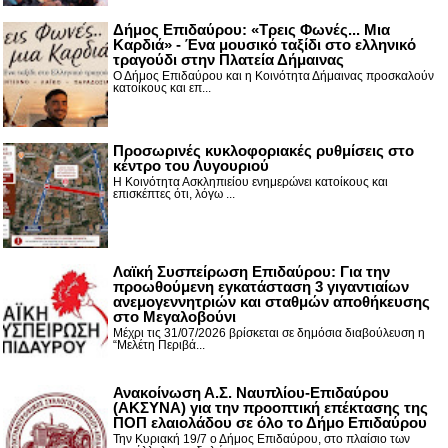
Δήμος Επιδαύρου: «Τρεις Φωνές... Μια
Καρδιά» - Ένα μουσικό ταξίδι στο ελληνικό
τραγούδι στην Πλατεία Δήμαινας
Ο Δήμος Επιδαύρου και η Κοινότητα Δήμαινας προσκαλούν
κατοίκους και επ...
Προσωρινές κυκλοφοριακές ρυθμίσεις στο
κέντρο του Λυγουριού
Η Κοινότητα Ασκληπιείου ενημερώνει κατοίκους και
επισκέπτες ότι, λόγω ...
Λαϊκή Συσπείρωση Επιδαύρου: Για την
προωθούμενη εγκατάσταση 3 γιγαντιαίων
ανεμογεννητριών και σταθμών αποθήκευσης
στο Μεγαλοβούνι
Μέχρι τις 31/07/2026 βρίσκεται σε δημόσια διαβούλευση η
“Μελέτη Περιβά...
Ανακοίνωση Α.Σ. Ναυπλίου-Επιδαύρου
(ΑΚΣΥΝΑ) για την προοπτική επέκτασης της
ΠΟΠ ελαιολάδου σε όλο το Δήμο Επιδαύρου
Την Κυριακή 19/7 ο Δήμος Επιδαύρου, στο πλαίσιο των