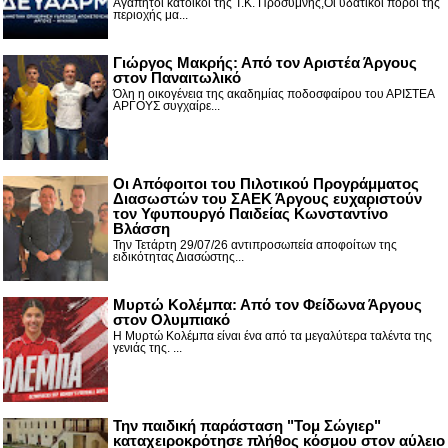
Αγαπητοί κάτοικοι της Τ.Κ. Προσύμνης,Οι υδατικοί πόροι της
περιοχής μα...
Γιώργος Μακρής: Από τον Αριστέα Άργους
στον Παναιτωλικό
Όλη η οικογένεια της ακαδημίας ποδοσφαίρου του ΑΡΙΣΤΕΑ
ΑΡΓΟΥΣ συγχαίρε...
Οι Απόφοιτοι του Πιλοτικού Προγράμματος
Διασωστών του ΣΑΕΚ Άργους ευχαριστούν
τον Υφυπουργό Παιδείας Κωνσταντίνο
Βλάσση
Την Τετάρτη 29/07/26 αντιπροσωπεία αποφοίτων της
ειδικότητας Διασώστης...
Μυρτώ Κολέμπα: Από τον Φείδωνα Άργους
στον Ολυμπιακό
Η Μυρτώ Κολέμπα είναι ένα από τα μεγαλύτερα ταλέντα της
γενιάς της. ...
Την παιδική παράσταση "Τομ Σώγιερ"
καταχειροκρότησε πλήθος κόσμου στον αύλειο