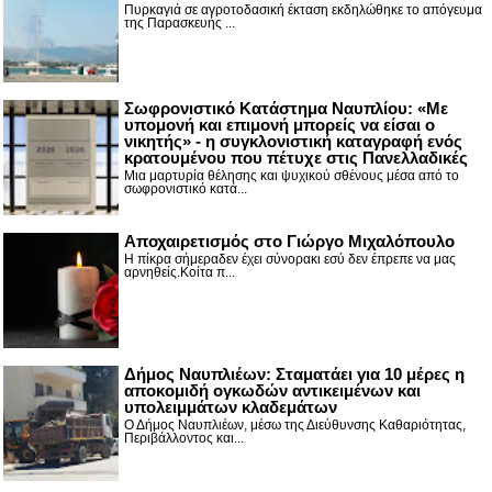
Πυρκαγιά σε αγροτοδασική έκταση εκδηλώθηκε το απόγευμα
της Παρασκευής ...
Σωφρονιστικό Κατάστημα Ναυπλίου: «Με
υπομονή και επιμονή μπορείς να είσαι ο
νικητής» - η συγκλονιστική καταγραφή ενός
κρατουμένου που πέτυχε στις Πανελλαδικές
Μια μαρτυρία θέλησης και ψυχικού σθένους μέσα από το
σωφρονιστικό κατά...
Αποχαιρετισμός στο Γιώργο Μιχαλόπουλο
Η πίκρα σήμεραδεν έχει σύνορακι εσύ δεν έπρεπε να μας
αρνηθείς.Κοίτα π...
Δήμος Ναυπλιέων: Σταματάει για 10 μέρες η
αποκομιδή ογκωδών αντικειμένων και
υπολειμμάτων κλαδεμάτων
Ο Δήμος Ναυπλιέων, μέσω της Διεύθυνσης Καθαριότητας,
Περιβάλλοντος και...