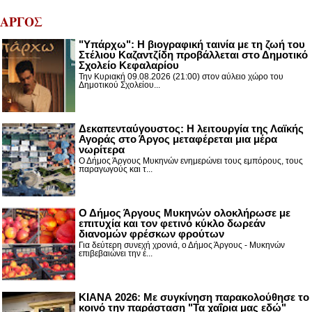
ΑΡΓΟΣ
"Υπάρχω": Η βιογραφική ταινία με τη ζωή του
Στέλιου Καζαντζίδη προβάλλεται στο Δημοτικό
Σχολείο Κεφαλαρίου
Την Κυριακή 09.08.2026 (21:00) στον αύλειο χώρο του
Δημοτικού Σχολείου...
Δεκαπενταύγουστος: H λειτουργία της Λαϊκής
Αγοράς στο Άργος μεταφέρεται μια μέρα
νωρίτερα
Ο Δήμος Άργους Μυκηνών ενημερώνει τους εμπόρους, τους
παραγωγούς και τ...
Ο Δήμος Άργους Μυκηνών ολοκλήρωσε με
επιτυχία και τον φετινό κύκλο δωρεάν
διανομών φρέσκων φρούτων
Για δεύτερη συνεχή χρονιά, ο Δήμος Άργους - Μυκηνών
επιβεβαιώνει την έ...
ΚΙΑΝΑ 2026: Με συγκίνηση παρακολούθησε το
κοινό την παράσταση "Τα χαΐρια μας εδώ"