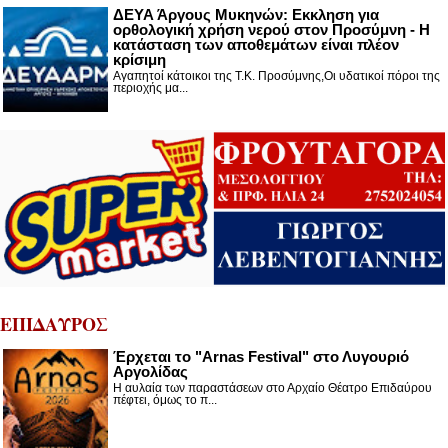
ΔΕΥΑ Άργους Μυκηνών: Εκκληση για
ορθολογική χρήση νερού στον Προσύμνη - Η
κατάσταση των αποθεμάτων είναι πλέον
κρίσιμη
Αγαπητοί κάτοικοι της Τ.Κ. Προσύμνης,Οι υδατικοί πόροι της
περιοχής μα...
ΕΠΙΔΑΥΡΟΣ
Έρχεται το "Arnas Festival" στο Λυγουριό
Αργολίδας
Η αυλαία των παραστάσεων στο Αρχαίο Θέατρο Επιδαύρου
πέφτει, όμως το π...