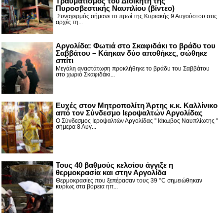
Τραυματισμός του Διοικητή της
Πυροσβεστικής Ναυπλίου (βίντεο)
Συναγερμός σήμανε το πρωί της Κυριακής 9 Αυγούστου στις
αρχές τη...
Αργολίδα: Φωτιά στο Σκαφιδάκι το βράδυ του
Σαββάτου – Κάηκαν δύο αποθήκες, σώθηκε
σπίτι
Μεγάλη αναστάτωση προκλήθηκε το βράδυ του Σαββάτου
στο χωριό Σκαφιδάκι...
Ευχές στον Μητροπολίτη Άρτης κ.κ. Καλλίνικο
από τον Σύνδεσμο Ιεροψαλτών Αργολίδας
Ο Σύνδεσμος Ιεροψαλτών Αργολίδας '' Ιάκωβος Ναυπλίωτης ''
σήμερα 8 Αυγ...
Τους 40 βαθμούς κελσίου άγγιξε η
θερμοκρασία και στην Αργολίδα
Θερμοκρασίες που ξεπέρασαν τους 39 °C σημειώθηκαν
κυρίως στα βόρεια ηπ...