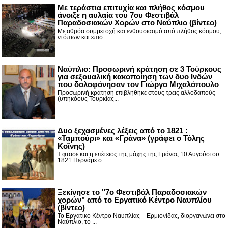
Με τεράστια επιτυχία και πλήθος κόσμου
άνοιξε η αυλαία του 7ου Φεστιβάλ
Παραδοσιακών Χορών στο Ναύπλιο (βίντεο)
Με αθρόα συμμετοχή και ενθουσιασμό από πλήθος κόσμου,
ντόπιων και επισ...
Ναύπλιο: Προσωρινή κράτηση σε 3 Τούρκους
για σεξουαλική κακοποίηση των δυο Ινδών
που δολοφόνησαν τον Γιώργο Μιχαλόπουλο
Προσωρινή κράτηση επιβλήθηκε στους τρεις αλλοδαπούς
(υπηκόους Τουρκίας...
Δυο ξεχασμένες λέξεις από το 1821 :
«Ταμπούρι» και «Γράνα» (γράφει ο Τόλης
Κοΐνης)
Έφτασε και η επέτειος της μάχης της Γράνας.10 Αυγούστου
1821.Περνάμε σ...
Ξεκίνησε το "7ο Φεστιβάλ Παραδοσιακών
χορών" από το Εργατικό Κέντρο Ναυπλίου
(βίντεο)
Το Εργατικό Κέντρο Ναυπλίας – Ερμιονίδας, διοργανώνει στο
Ναύπλιο, το ...