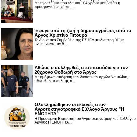
Με την αλήθεια που εδώ και 104 χρόνια κουβαλάει η
προσφυγική ψυχή και ...
Έφυγε από τη ζωή η δημοσιογράφος από το
Άργος Χριστίνα Πιτουρά
Το Διοικητικό Συμβούλιο της ΕΣΗΕΑ με ιδιαίτερη θλίψη
ανακοινώνει τον θ...
Αθώος ο συλληφθείς στα επεισόδια για τον
20χρονο Θοδωρή στο Άργος
Με ομόφωνη απόφαση των δικαστικών αρχών Ναυπλίου,
αθωώθηκε ο πολίτης π...
Ολοκληρώθηκαν οι εκλογές στον
Αγροτοκτηνοτροφικό Σύλλογο Άργους "Η
ΕΝΟΤΗΤΑ"
Η Προσωρινή Επιτροπή του Αγροτοκτηνοτροφικού Συλλόγου
Άργους Η ΕΝΟΤΗΤΑ...