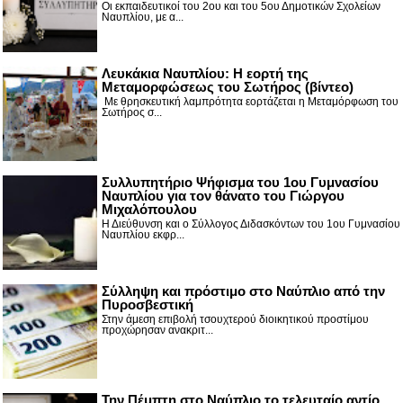
Οι εκπαιδευτικοί του 2ου και του 5ου Δημοτικών Σχολείων
Ναυπλίου, με α...
Λευκάκια Ναυπλίου: Η εορτή της
Μεταμορφώσεως του Σωτήρος (βίντεο)
Με θρησκευτική λαμπρότητα εορτάζεται η Μεταμόρφωση του
Σωτήρος σ...
Συλλυπητήριο Ψήφισμα του 1ου Γυμνασίου
Ναυπλίου για τον θάνατο του Γιώργου
Μιχαλόπουλου
Η Διεύθυνση και ο Σύλλογος Διδασκόντων του 1ου Γυμνασίου
Ναυπλίου εκφρ...
Σύλληψη και πρόστιμο στο Ναύπλιο από την
Πυροσβεστική
Στην άμεση επιβολή τσουχτερού διοικητικού προστίμου
προχώρησαν ανακριτ...
Την Πέμπτη στο Ναύπλιο το τελευταίο αντίο