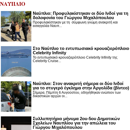
ΝΑΥΠΛΙΟ
Ναύπλιο: Προφυλακίστηκαν οι δύο Ινδοί για τη
δολοφονία του Γιώργου Μιχαλόπουλου
Προφυλακίστηκαν με τη σύμφωνη γνώμη ανακριτή και
εισαγγελέα Ναυπ...
Στο Ναύπλιο το εντυπωσιακό κρουαζιερόπλοιο
Celebrity Infinity
Το εντυπωσιακό κρουαζιερόπλοιο Celebrity Infinity της
Celebrity Cruise...
Nαύπλιο: Στον ανακριτή σήμερα οι δύο Ινδοί
για το στυγερό έγκλημα στην Αργολίδα (βίντεο)
Σήμερα, Πέμπτη 6 Αυγούστου, οδηγήθηκαν ενώπιον των
δικαστικών αρχών οι...
Συλλυπητήριο μήνυμα 2ου-5ου Δημοτικών
Σχολείων Ναυπλίου για την απώλεια του
Γιώργου Μιχαλόπουλου