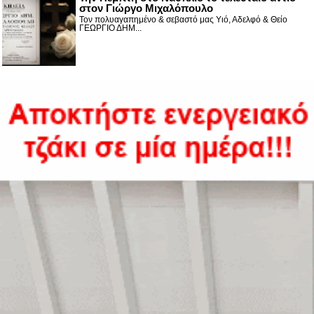
στον Γιώργο Μιχαλόπουλο
Τον πολυαγαπημένο & σεβαστό μας Υιό, Αδελφό & Θείο
ΓΕΩΡΓΙΟ ΔΗΜ...