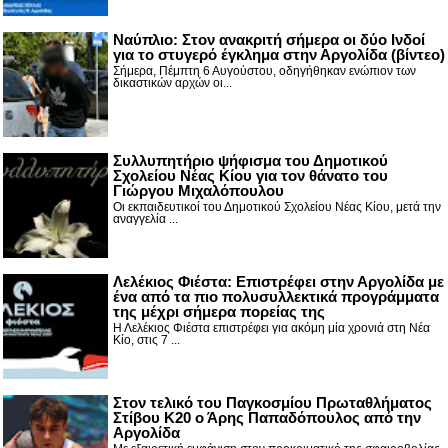
Nαύπλιο: Στον ανακριτή σήμερα οι δύο Ινδοί
για το στυγερό έγκλημα στην Αργολίδα (βίντεο)
Σήμερα, Πέμπτη 6 Αυγούστου, οδηγήθηκαν ενώπιον των
δικαστικών αρχών οι...
Συλλυπητήριο ψήφισμα του Δημοτικού
Σχολείου Νέας Κίου για τον θάνατο του
Γιώργου Μιχαλόπουλου
Οι εκπαιδευτικοί του Δημοτικού Σχολείου Νέας Κίου, μετά την
αναγγελία ...
Λελέκιος Φιέστα: Επιστρέφει στην Αργολίδα με
ένα από τα πιο πολυσυλλεκτικά προγράμματα
της μέχρι σήμερα πορείας της
Η Λελέκιος Φιέστα επιστρέφει για ακόμη μία χρονιά στη Νέα
Κίο, στις 7 ...
Στον τελικό του Παγκοσμίου Πρωταθλήματος
Στίβου Κ20 ο Άρης Παπαδόπουλος από την
Αργολίδα