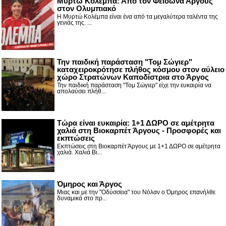
Μυρτώ Κολέμπα: Από τον Φείδωνα Άργους
στον Ολυμπιακό
Η Μυρτώ Κολέμπα είναι ένα από τα μεγαλύτερα ταλέντα της
γενιάς της. ...
Την παιδική παράσταση "Τομ Σώγιερ"
καταχειροκρότησε πλήθος κόσμου στον αύλειο
χώρο Στρατώνων Καποδίστρια στο Άργος
Την παιδική παράσταση "Τομ Σώγιερ" είχε την ευκαιρία να
απολαύσει πλήθ...
Τώρα είναι ευκαιρία: 1+1 ΔΩΡΟ σε αμέτρητα
χαλιά στη Βιοκαρπέτ Άργους - Προσφορές και
εκπτώσεις
Εκπτώσεις στη Βιοκαρπέτ Άργους με 1+1 ΔΩΡΟ σε αμέτρητα
χαλιά. Χαλιά Βι...
Όμηρος και Άργος
Μιας και με την "Οδύσσεια" του Νόλαν ο Όμηρος επανήλθε
δυναμικά στο πρ...