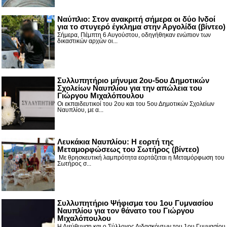
Nαύπλιο: Στον ανακριτή σήμερα οι δύο Ινδοί
για το στυγερό έγκλημα στην Αργολίδα (βίντεο)
Σήμερα, Πέμπτη 6 Αυγούστου, οδηγήθηκαν ενώπιον των
δικαστικών αρχών οι...
Συλλυπητήριο μήνυμα 2ου-5ου Δημοτικών
Σχολείων Ναυπλίου για την απώλεια του
Γιώργου Μιχαλόπουλου
Οι εκπαιδευτικοί του 2ου και του 5ου Δημοτικών Σχολείων
Ναυπλίου, με α...
Λευκάκια Ναυπλίου: Η εορτή της
Μεταμορφώσεως του Σωτήρος (βίντεο)
Με θρησκευτική λαμπρότητα εορτάζεται η Μεταμόρφωση του
Σωτήρος σ...
Συλλυπητήριο Ψήφισμα του 1ου Γυμνασίου
Ναυπλίου για τον θάνατο του Γιώργου
Μιχαλόπουλου
Η Διεύθυνση και ο Σύλλογος Διδασκόντων του 1ου Γυμνασίου