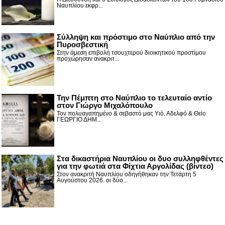
Ναυπλίου εκφρ...
Σύλληψη και πρόστιμο στο Ναύπλιο από την
Πυροσβεστική
Στην άμεση επιβολή τσουχτερού διοικητικού προστίμου
προχώρησαν ανακριτ...
Την Πέμπτη στο Ναύπλιο το τελευταίο αντίο
στον Γιώργο Μιχαλόπουλο
Τον πολυαγαπημένο & σεβαστό μας Υιό, Αδελφό & Θείο
ΓΕΩΡΓΙΟ ΔΗΜ...
Στα δικαστήρια Ναυπλίου οι δυο συλληφθέντες
για την φωτιά στα Φίχτια Αργολίδας (βίντεο)
Στον ανακριτή Ναυπλίου οδηγήθηκαν την Τετάρτη 5
Αυγούστου 2026. οι δύο...