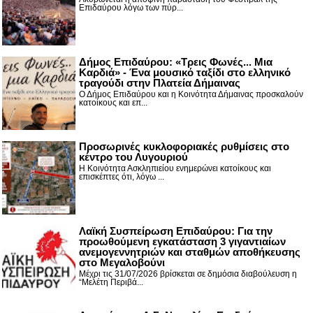
Επιδαύρου λόγω των πύρ...
Δήμος Επιδαύρου: «Τρεις Φωνές... Μια
Καρδιά» - Ένα μουσικό ταξίδι στο ελληνικό
τραγούδι στην Πλατεία Δήμαινας
Ο Δήμος Επιδαύρου και η Κοινότητα Δήμαινας προσκαλούν
κατοίκους και επ...
Προσωρινές κυκλοφοριακές ρυθμίσεις στο
κέντρο του Λυγουριού
Η Κοινότητα Ασκληπιείου ενημερώνει κατοίκους και
επισκέπτες ότι, λόγω ...
Λαϊκή Συσπείρωση Επιδαύρου: Για την
προωθούμενη εγκατάσταση 3 γιγαντιαίων
ανεμογεννητριών και σταθμών αποθήκευσης
στο Μεγαλοβούνι
Μέχρι τις 31/07/2026 βρίσκεται σε δημόσια διαβούλευση η
“Μελέτη Περιβά...