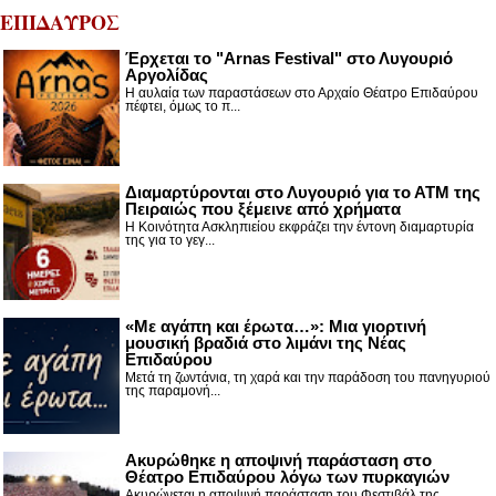
ΕΠΙΔΑΥΡΟΣ
Έρχεται το "Arnas Festival" στο Λυγουριό
Αργολίδας
Η αυλαία των παραστάσεων στο Αρχαίο Θέατρο Επιδαύρου
πέφτει, όμως το π...
Διαμαρτύρονται στο Λυγουριό για το ΑΤΜ της
Πειραιώς που ξέμεινε από χρήματα
Η Κοινότητα Ασκληπιείου εκφράζει την έντονη διαμαρτυρία
της για το γεγ...
«Με αγάπη και έρωτα…»: Μια γιορτινή
μουσική βραδιά στο λιμάνι της Νέας
Επιδαύρου
Μετά τη ζωντάνια, τη χαρά και την παράδοση του πανηγυριού
της παραμονή...
Ακυρώθηκε η αποψινή παράσταση στο
Θέατρο Επιδαύρου λόγω των πυρκαγιών
Ακυρώνεται η αποψινή παράσταση του Φεστιβάλ της