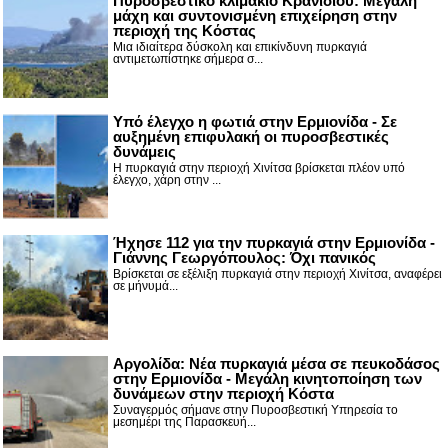
Πυροσβεστικό κλιμάκιο Κρανιδίου: Μεγάλη
μάχη και συντονισμένη επιχείρηση στην
περιοχή της Κόστας
Μια ιδιαίτερα δύσκολη και επικίνδυνη πυρκαγιά
αντιμετωπίστηκε σήμερα σ...
Υπό έλεγχο η φωτιά στην Ερμιονίδα - Σε
αυξημένη επιφυλακή οι πυροσβεστικές
δυνάμεις
Η πυρκαγιά στην περιοχή Χινίτσα βρίσκεται πλέον υπό
έλεγχο, χάρη στην ...
Ήχησε 112 για την πυρκαγιά στην Ερμιονίδα -
Γιάννης Γεωργόπουλος: Όχι πανικός
Βρίσκεται σε εξέλιξη πυρκαγιά στην περιοχή Χινίτσα, αναφέρει
σε μήνυμά...
Αργολίδα: Νέα πυρκαγιά μέσα σε πευκοδάσος
στην Ερμιονίδα - Μεγάλη κινητοποίηση των
δυνάμεων στην περιοχή Κόστα
Συναγερμός σήμανε στην Πυροσβεστική Υπηρεσία το
μεσημέρι της Παρασκευή...