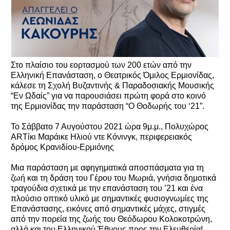
Στο πλαίσιο του εορτασμού των 200 ετών από την
Ελληνική Επανάσταση, ο Θεατρικός Όμιλος Ερμιονίδας,
κάλεσε τη Σχολή Βυζαντινής & Παραδοσιακής Μουσικής
“Εν Ωδαίς” για να παρουσιάσει πρώτη φορά στο κοινό
της Ερμιονίδας την παράσταση “Ο Θοδωρής του ‘21”.
Το Σάββατο 7 Αυγούστου 2021 ώρα 9μ.μ., Πολυχώρος
ΑRTίκι Μαράικε Ηλιού ντε Κόνινγκ, περιφερειακός
δρόμος Κρανιδίου-Ερμιόνης
Μια παράσταση με αφηγηματικά αποσπάσματα για τη
ζωή και τη δράση του Γέρου του Μωριά, γνήσια δημοτικά
τραγούδια σχετικά με την επανάσταση του ’21 και ένα
πλούσιο οπτικό υλικό με σημαντικές φυσιογνωμίες της
Επανάστασης, εικόνες από σημαντικές μάχες, στιγμές
από την πορεία της ζωής του Θεόδωρου Κολοκοτρώνη,
αλλά και του Ελληνικού Έθνους προς την Ελευθερία!