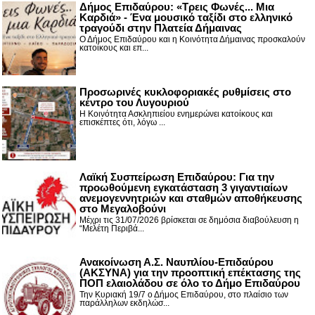
Δήμος Επιδαύρου: «Τρεις Φωνές... Μια
Καρδιά» - Ένα μουσικό ταξίδι στο ελληνικό
τραγούδι στην Πλατεία Δήμαινας
Ο Δήμος Επιδαύρου και η Κοινότητα Δήμαινας προσκαλούν
κατοίκους και επ...
Προσωρινές κυκλοφοριακές ρυθμίσεις στο
κέντρο του Λυγουριού
Η Κοινότητα Ασκληπιείου ενημερώνει κατοίκους και
επισκέπτες ότι, λόγω ...
Λαϊκή Συσπείρωση Επιδαύρου: Για την
προωθούμενη εγκατάσταση 3 γιγαντιαίων
ανεμογεννητριών και σταθμών αποθήκευσης
στο Μεγαλοβούνι
Μέχρι τις 31/07/2026 βρίσκεται σε δημόσια διαβούλευση η
“Μελέτη Περιβά...
Ανακοίνωση Α.Σ. Ναυπλίου-Επιδαύρου
(ΑΚΣΥΝΑ) για την προοπτική επέκτασης της
ΠΟΠ ελαιολάδου σε όλο το Δήμο Επιδαύρου
Την Κυριακή 19/7 ο Δήμος Επιδαύρου, στο πλαίσιο των
παράλληλων εκδηλώσ...