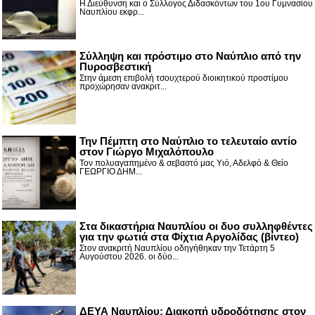
Η Διεύθυνση και ο Σύλλογος Διδασκόντων του 1ου Γυμνασίου
Ναυπλίου εκφρ...
Σύλληψη και πρόστιμο στο Ναύπλιο από την
Πυροσβεστική
Στην άμεση επιβολή τσουχτερού διοικητικού προστίμου
προχώρησαν ανακριτ...
Την Πέμπτη στο Ναύπλιο το τελευταίο αντίο
στον Γιώργο Μιχαλόπουλο
Τον πολυαγαπημένο & σεβαστό μας Υιό, Αδελφό & Θείο
ΓΕΩΡΓΙΟ ΔΗΜ...
Στα δικαστήρια Ναυπλίου οι δυο συλληφθέντες
για την φωτιά στα Φίχτια Αργολίδας (βίντεο)
Στον ανακριτή Ναυπλίου οδηγήθηκαν την Τετάρτη 5
Αυγούστου 2026. οι δύο...
ΔΕΥΑ Ναυπλίου: Διακοπή υδροδότησης στον