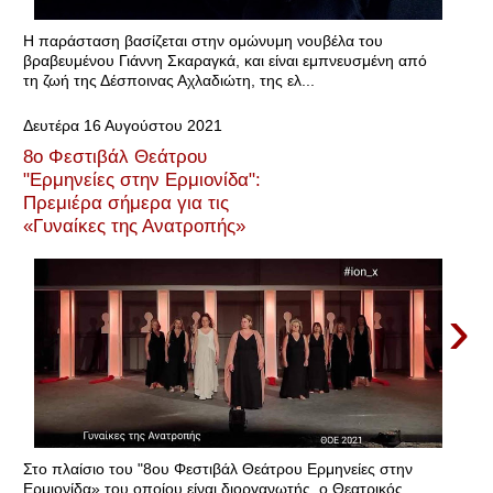
Η παράσταση βασίζεται στην ομώνυμη νουβέλα του
βραβευμένου Γιάννη Σκαραγκά, και είναι εμπνευσμένη από
τη ζωή της Δέσποινας Αχλαδιώτη, της ελ...
Δευτέρα 16 Αυγούστου 2021
8ο Φεστιβάλ Θεάτρου
"Ερμηνείες στην Ερμιονίδα":
Πρεμιέρα σήμερα για τις
«Γυναίκες της Ανατροπής»
›
Στο πλαίσιο του "8ου Φεστιβάλ Θεάτρου Ερμηνείες στην
Ερμιονίδα» του οποίου είναι διοργανωτής, ο Θεατρικός