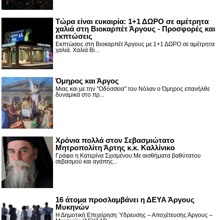
Τώρα είναι ευκαιρία: 1+1 ΔΩΡΟ σε αμέτρητα
χαλιά στη Βιοκαρπέτ Άργους - Προσφορές και
εκπτώσεις
Εκπτώσεις στη Βιοκαρπέτ Άργους με 1+1 ΔΩΡΟ σε αμέτρητα
χαλιά. Χαλιά Βι...
Όμηρος και Άργος
Μιας και με την "Οδύσσεια" του Νόλαν ο Όμηρος επανήλθε
δυναμικά στο πρ...
Χρόνια πολλά στον Σεβασμιώτατο
Μητροπολίτη Άρτης κ.κ. Καλλίνικο
Γράφει η Κατερίνα Σχισμένου:Με αισθήματα βαθύτατου
σεβασμού και αγάπης...
16 άτομα προσλαμβάνει η ΔΕΥΑ Άργους
Μυκηνών
Η Δημοτική Επιχείρηση Ύδρευσης – Αποχέτευσης Άργους –