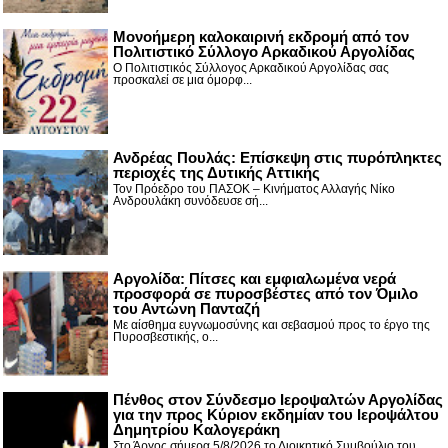
Μονοήμερη καλοκαιρινή εκδρομή από τον
Πολιτιστικό Σύλλογο Αρκαδικού Αργολίδας
Ο Πολιτιστικός Σύλλογος Αρκαδικού Αργολίδας σας
προσκαλεί σε μια όμορφ...
Ανδρέας Πουλάς: Επίσκεψη στις πυρόπληκτες
περιοχές της Δυτικής Αττικής
Τον Πρόεδρο του ΠΑΣΟΚ – Κινήματος Αλλαγής Νίκο
Ανδρουλάκη συνόδευσε σή...
Αργολίδα: Πίτσες και εμφιαλωμένα νερά
προσφορά σε πυροσβέστες από τον Όμιλο
του Αντώνη Πανταζή
Με αίσθημα ευγνωμοσύνης και σεβασμού προς το έργο της
Πυροσβεστικής, ο...
Πένθος στον Σύνδεσμο Ιεροψαλτών Αργολίδας
για την προς Κύριον εκδημίαν του Ιεροψάλτου
Δημητρίου Καλογεράκη
Στο Άργος σήμερα 5/8/2026 το Διοικητικό Συμβούλιο του