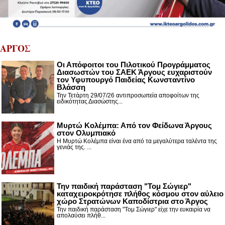
ΑΡΓΟΣ
Οι Απόφοιτοι του Πιλοτικού Προγράμματος
Διασωστών του ΣΑΕΚ Άργους ευχαριστούν
τον Υφυπουργό Παιδείας Κωνσταντίνο
Βλάσση
Την Τετάρτη 29/07/26 αντιπροσωπεία αποφοίτων της
ειδικότητας Διασώστης...
Μυρτώ Κολέμπα: Από τον Φείδωνα Άργους
στον Ολυμπιακό
Η Μυρτώ Κολέμπα είναι ένα από τα μεγαλύτερα ταλέντα της
γενιάς της. ...
Την παιδική παράσταση "Τομ Σώγιερ"
καταχειροκρότησε πλήθος κόσμου στον αύλειο
χώρο Στρατώνων Καποδίστρια στο Άργος
Την παιδική παράσταση "Τομ Σώγιερ" είχε την ευκαιρία να
απολαύσει πλήθ...