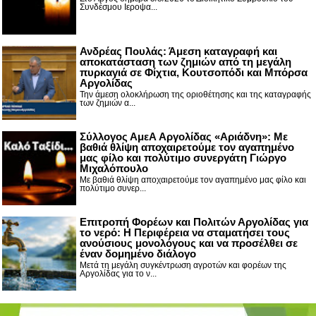
Συνδέσμου Ιεροψα...
Ανδρέας Πουλάς: Άμεση καταγραφή και
αποκατάσταση των ζημιών από τη μεγάλη
πυρκαγιά σε Φίχτια, Κουτσοπόδι και Μπόρσα
Αργολίδας
Την άμεση ολοκλήρωση της οριοθέτησης και της καταγραφής
των ζημιών α...
Σύλλογος ΑμεΑ Αργολίδας «Αριάδνη»: Με
βαθιά θλίψη αποχαιρετούμε τον αγαπημένο
μας φίλο και πολύτιμο συνεργάτη Γιώργο
Μιχαλόπουλο
Με βαθιά θλίψη αποχαιρετούμε τον αγαπημένο μας φίλο και
πολύτιμο συνερ...
Επιτροπή Φορέων και Πολιτών Αργολίδας για
το νερό: Η Περιφέρεια να σταματήσει τους
ανούσιους μονολόγους και να προσέλθει σε
έναν δομημένο διάλογο
Μετά τη μεγάλη συγκέντρωση αγροτών και φορέων της
Αργολίδας για το ν...