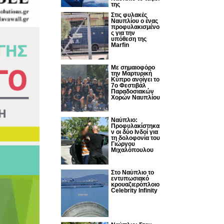
της
Στις φυλακές
Ναυπλίου ο ένας
προφυλακισμένο
ς για την
υπόθεση της
Marfin
Με σημαιοφόρο
την Μαρτυρική
Κύπρο ανοίγει το
7ο Φεστιβάλ
Παραδοσιακών
Χορών Ναυπλίου
Ναύπλιο:
Προφυλακίστηκα
ν οι δύο Ινδοί για
τη δολοφονία του
Γιώργου
Μιχαλόπουλου
Στο Ναύπλιο το
εντυπωσιακό
κρουαζιερόπλοιο
Celebrity Infinity