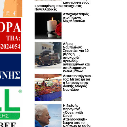
καταγραφή ενός
κρατουμένου που πέτυχε στις
Πανελλαδικές
Αποχαιρετισμός
στο Γιώργο
Μιχαλόπουλο
Δήμος
Ναυπλιέων:
Σταματάει για 10
μέρες η
αποκομιδή
ογκωδών
αντικειμένων και
υπολειμμάτων
κλαδεμάτων
Δεκαπενταύγουσ
τος: Μεταφέρεται
η λειτουργία της
Λαϊκής Αγοράς
Ναυπλίου
Η διεθνής
παραγωγή
«Ocean with
David
Attenborough»
ξεκινά από το
Ναύπλιο το ταξίδι