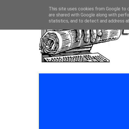
This site uses cookies from Google to de
are shared with Google along with perfo
statistics, and to detect and address a