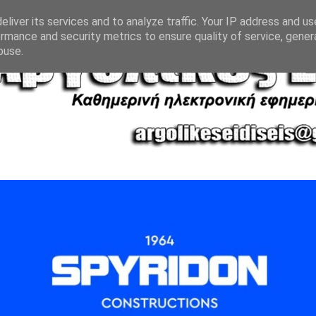
liver its services and to analyze traffic. Your IP address and u
rmance and security metrics to ensure quality of service, gene
buse.