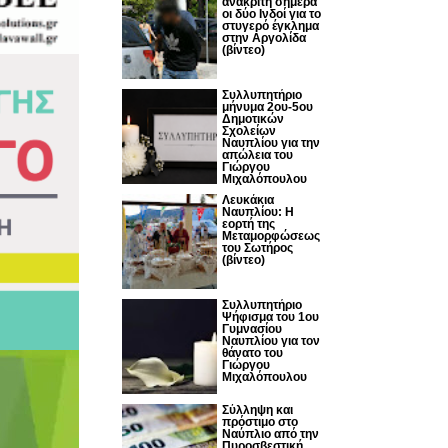
ανακριτή σήμερα
οι δύο Ινδοί για το
στυγερό έγκλημα
στην Αργολίδα
(βίντεο)
Συλλυπητήριο
μήνυμα 2ου-5ου
Δημοτικών
Σχολείων
Ναυπλίου για την
απώλεια του
Γιώργου
Μιχαλόπουλου
Λευκάκια
Ναυπλίου: Η
εορτή της
Μεταμορφώσεως
του Σωτήρος
(βίντεο)
Συλλυπητήριο
Ψήφισμα του 1ου
Γυμνασίου
Ναυπλίου για τον
θάνατο του
Γιώργου
Μιχαλόπουλου
Σύλληψη και
πρόστιμο στο
Ναύπλιο από την
Πυροσβεστική