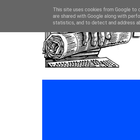
This site uses cookies from Google to de
are shared with Google along with perfo
statistics, and to detect and address a