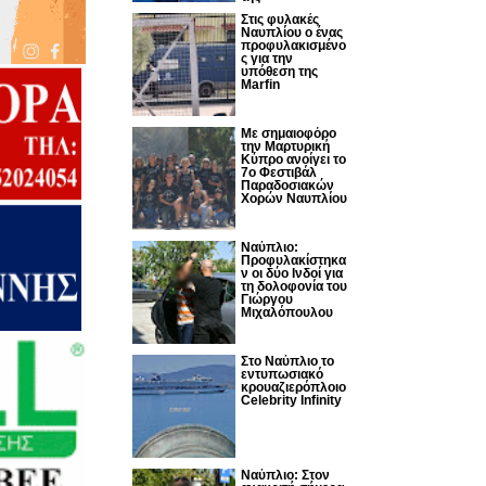
Στις φυλακές
Ναυπλίου ο ένας
προφυλακισμένο
ς για την
υπόθεση της
Marfin
Με σημαιοφόρο
την Μαρτυρική
Κύπρο ανοίγει το
7ο Φεστιβάλ
Παραδοσιακών
Χορών Ναυπλίου
Ναύπλιο:
Προφυλακίστηκα
ν οι δύο Ινδοί για
τη δολοφονία του
Γιώργου
Μιχαλόπουλου
Στο Ναύπλιο το
εντυπωσιακό
κρουαζιερόπλοιο
Celebrity Infinity
Nαύπλιο: Στον