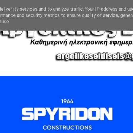
liver its services and to analyze traffic. Your IP address and u
rmance and security metrics to ensure quality of service, gene
buse.