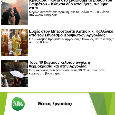
Αργολίδα: Φωτιά στο Σκαφιδάκι το βράδυ του
Σαββάτου – Κάηκαν δύο αποθήκες, σώθηκε
σπίτι
Μεγάλη αναστάτωση προκλήθηκε το βράδυ του Σαββάτου
στο χωριό Σκαφιδάκι...
Ευχές στον Μητροπολίτη Άρτης κ.κ. Καλλίνικο
από τον Σύνδεσμο Ιεροψαλτών Αργολίδας
Ο Σύνδεσμος Ιεροψαλτών Αργολίδας '' Ιάκωβος Ναυπλίωτης ''
σήμερα 8 Αυγ...
Τους 40 βαθμούς κελσίου άγγιξε η
θερμοκρασία και στην Αργολίδα
Θερμοκρασίες που ξεπέρασαν τους 39 °C σημειώθηκαν
κυρίως στα βόρεια ηπ...