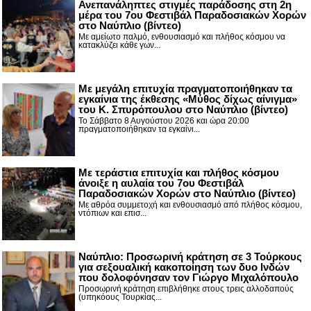
Ανεπανάληπτες στιγμές παράδοσης στη 2η
μέρα του 7ου Φεστιβάλ Παραδοσιακών Χορών
στο Ναύπλιο (βίντεο)
Με αμείωτο παλμό, ενθουσιασμό και πλήθος κόσμου να
κατακλύζει κάθε γων...
Με μεγάλη επιτυχία πραγματοποιήθηκαν τα
εγκαίνια της έκθεσης «Μύθος δίχως αίνιγμα»
του Κ. Σπυρόπουλου στο Ναύπλιο (βίντεο)
Το Σάββατο 8 Αυγούστου 2026 και ώρα 20:00
πραγματοποιήθηκαν τα εγκαίνι...
Με τεράστια επιτυχία και πλήθος κόσμου
άνοιξε η αυλαία του 7ου Φεστιβάλ
Παραδοσιακών Χορών στο Ναύπλιο (βίντεο)
Με αθρόα συμμετοχή και ενθουσιασμό από πλήθος κόσμου,
ντόπιων και επισ...
Ναύπλιο: Προσωρινή κράτηση σε 3 Τούρκους
για σεξουαλική κακοποίηση των δυο Ινδών
που δολοφόνησαν τον Γιώργο Μιχαλόπουλο
Προσωρινή κράτηση επιβλήθηκε στους τρεις αλλοδαπούς
(υπηκόους Τουρκίας...