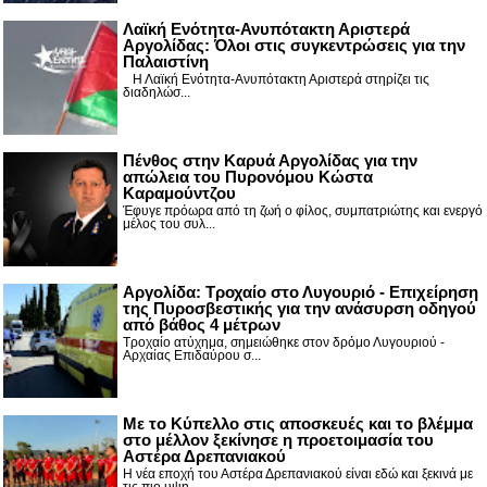
Λαϊκή Ενότητα-Ανυπότακτη Αριστερά
Αργολίδας: Όλοι στις συγκεντρώσεις για την
Παλαιστίνη
Η Λαϊκή Ενότητα-Ανυπότακτη Αριστερά στηρίζει τις
διαδηλώσ...
Πένθος στην Καρυά Αργολίδας για την
απώλεια του Πυρονόμου Κώστα
Καραμούντζου
Έφυγε πρόωρα από τη ζωή ο φίλος, συμπατριώτης και ενεργό
μέλος του συλ...
Αργολίδα: Τροχαίο στο Λυγουριό - Επιχείρηση
της Πυροσβεστικής για την ανάσυρση οδηγού
από βάθος 4 μέτρων
Τροχαίο ατύχημα, σημειώθηκε στον δρόμο Λυγουριού -
Αρχαίας Επιδαύρου σ...
Με το Κύπελλο στις αποσκευές και το βλέμμα
στο μέλλον ξεκίνησε η προετοιμασία του
Αστέρα Δρεπανιακού
Η νέα εποχή του Αστέρα Δρεπανιακού είναι εδώ και ξεκινά με
τις πιο υψη...