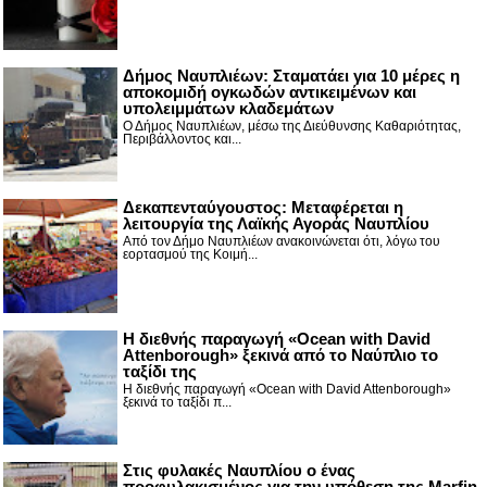
Δήμος Ναυπλιέων: Σταματάει για 10 μέρες η
αποκομιδή ογκωδών αντικειμένων και
υπολειμμάτων κλαδεμάτων
Ο Δήμος Ναυπλιέων, μέσω της Διεύθυνσης Καθαριότητας,
Περιβάλλοντος και...
Δεκαπενταύγουστος: Μεταφέρεται η
λειτουργία της Λαϊκής Αγοράς Ναυπλίου
Από τον Δήμο Ναυπλιέων ανακοινώνεται ότι, λόγω του
εορτασμού της Κοιμή...
Η διεθνής παραγωγή «Ocean with David
Attenborough» ξεκινά από το Ναύπλιο το
ταξίδι της
Η διεθνής παραγωγή «Ocean with David Attenborough»
ξεκινά το ταξίδι π...
Στις φυλακές Ναυπλίου ο ένας
προφυλακισμένος για την υπόθεση της Marfin