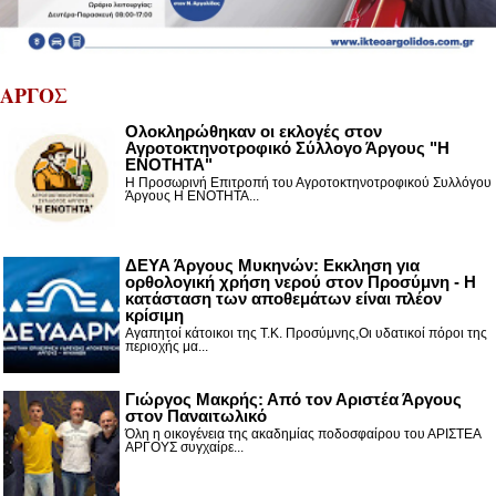
ΑΡΓΟΣ
Ολοκληρώθηκαν οι εκλογές στον
Αγροτοκτηνοτροφικό Σύλλογο Άργους "Η
ΕΝΟΤΗΤΑ"
Η Προσωρινή Επιτροπή του Αγροτοκτηνοτροφικού Συλλόγου
Άργους Η ΕΝΟΤΗΤΑ...
ΔΕΥΑ Άργους Μυκηνών: Εκκληση για
ορθολογική χρήση νερού στον Προσύμνη - Η
κατάσταση των αποθεμάτων είναι πλέον
κρίσιμη
Αγαπητοί κάτοικοι της Τ.Κ. Προσύμνης,Οι υδατικοί πόροι της
περιοχής μα...
Γιώργος Μακρής: Από τον Αριστέα Άργους
στον Παναιτωλικό
Όλη η οικογένεια της ακαδημίας ποδοσφαίρου του ΑΡΙΣΤΕΑ
ΑΡΓΟΥΣ συγχαίρε...