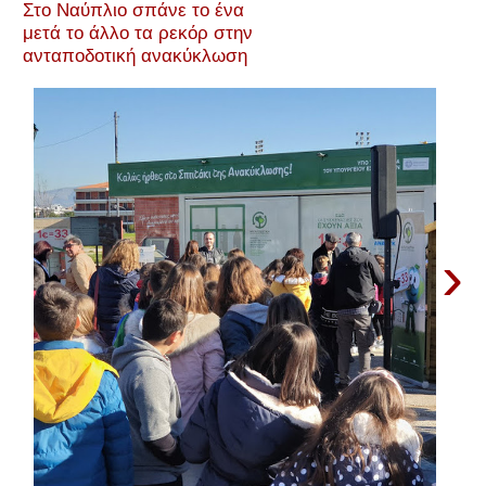
Στο Ναύπλιο σπάνε το ένα
μετά το άλλο τα ρεκόρ στην
ανταποδοτική ανακύκλωση
›