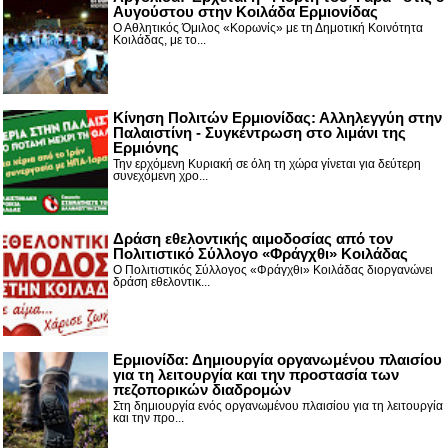
Αυγούστου στην Κοιλάδα Ερμιονίδας
Ο Αθλητικός Όμιλος «Κορωνίς» με τη Δημοτική Κοινότητα
Κοιλάδας, με το...
Κίνηση Πολιτών Ερμιονίδας: Αλληλεγγύη στην
Παλαιστίνη - Συγκέντρωση στο λιμάνι της
Ερμιόνης
Την ερχόμενη Κυριακή σε όλη τη χώρα γίνεται για δεύτερη
συνεχόμενη χρο...
Δράση εθελοντικής αιμοδοσίας από τον
Πολιτιστικό Σύλλογο «Φράγχθι» Κοιλάδας
Ο Πολιτιστικός Σύλλογος «Φράγχθι» Κοιλάδας διοργανώνει
δράση εθελοντικ...
Ερμιονίδα: Δημιουργία οργανωμένου πλαισίου
για τη λειτουργία και την προστασία των
πεζοπορικών διαδρομών
Στη δημιουργία ενός οργανωμένου πλαισίου για τη λειτουργία
και την προ...