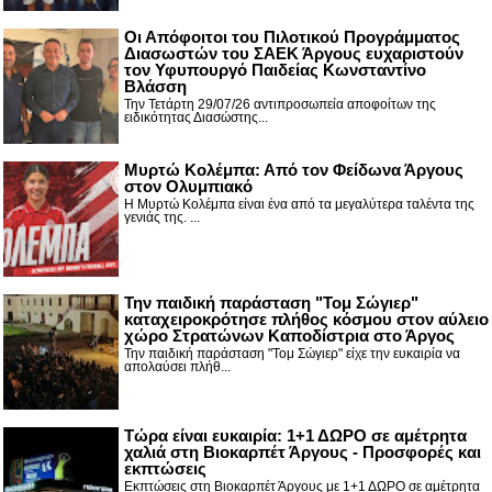
Οι Απόφοιτοι του Πιλοτικού Προγράμματος
Διασωστών του ΣΑΕΚ Άργους ευχαριστούν
τον Υφυπουργό Παιδείας Κωνσταντίνο
Βλάσση
Την Τετάρτη 29/07/26 αντιπροσωπεία αποφοίτων της
ειδικότητας Διασώστης...
Μυρτώ Κολέμπα: Από τον Φείδωνα Άργους
στον Ολυμπιακό
Η Μυρτώ Κολέμπα είναι ένα από τα μεγαλύτερα ταλέντα της
γενιάς της. ...
Την παιδική παράσταση "Τομ Σώγιερ"
καταχειροκρότησε πλήθος κόσμου στον αύλειο
χώρο Στρατώνων Καποδίστρια στο Άργος
Την παιδική παράσταση "Τομ Σώγιερ" είχε την ευκαιρία να
απολαύσει πλήθ...
Τώρα είναι ευκαιρία: 1+1 ΔΩΡΟ σε αμέτρητα
χαλιά στη Βιοκαρπέτ Άργους - Προσφορές και
εκπτώσεις
Εκπτώσεις στη Βιοκαρπέτ Άργους με 1+1 ΔΩΡΟ σε αμέτρητα