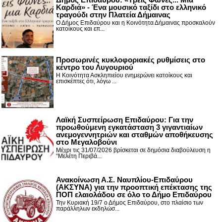
Καρδιά» - Ένα μουσικό ταξίδι στο ελληνικό
τραγούδι στην Πλατεία Δήμαινας
Ο Δήμος Επιδαύρου και η Κοινότητα Δήμαινας προσκαλούν
κατοίκους και επ...
Προσωρινές κυκλοφοριακές ρυθμίσεις στο
κέντρο του Λυγουριού
Η Κοινότητα Ασκληπιείου ενημερώνει κατοίκους και
επισκέπτες ότι, λόγω ...
Λαϊκή Συσπείρωση Επιδαύρου: Για την
προωθούμενη εγκατάσταση 3 γιγαντιαίων
ανεμογεννητριών και σταθμών αποθήκευσης
στο Μεγαλοβούνι
Μέχρι τις 31/07/2026 βρίσκεται σε δημόσια διαβούλευση η
“Μελέτη Περιβά...
Ανακοίνωση Α.Σ. Ναυπλίου-Επιδαύρου
(ΑΚΣΥΝΑ) για την προοπτική επέκτασης της
ΠΟΠ ελαιολάδου σε όλο το Δήμο Επιδαύρου
Την Κυριακή 19/7 ο Δήμος Επιδαύρου, στο πλαίσιο των
παράλληλων εκδηλώσ...