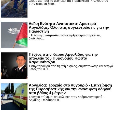
Φωτιά ξέσπασε το μεσημέρι της Παρασκευής 7 Αυγούστου
στην περιοχή Σταυ...
Λαϊκή Ενότητα-Ανυπότακτη Αριστερά
Αργολίδας: Όλοι στις συγκεντρώσεις για την
Παλαιστίνη
Η Λαϊκή Ενότητα-Ανυπότακτη Αριστερά στηρίζει τις
διαδηλώσ...
Πένθος στην Καρυά Αργολίδας για την
απώλεια του Πυρονόμου Κώστα
Καραμούντζου
Έφυγε πρόωρα από τη ζωή ο φίλος, συμπατριώτης και ενεργό
μέλος του συλ...
Αργολίδα: Τροχαίο στο Λυγουριό - Επιχείρηση
της Πυροσβεστικής για την ανάσυρση οδηγού
από βάθος 4 μέτρων
Τροχαίο ατύχημα, σημειώθηκε στον δρόμο Λυγουριού -
Αρχαίας Επιδαύρου σ...