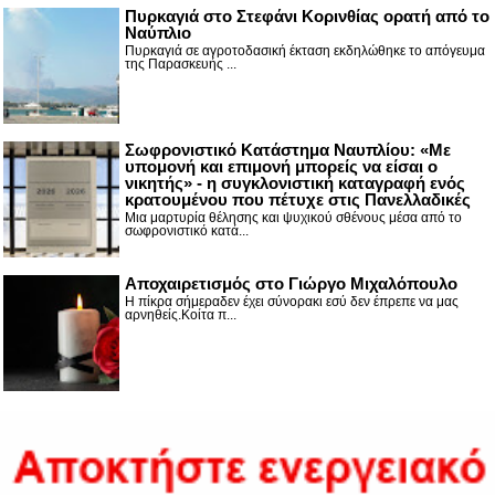
Πυρκαγιά στο Στεφάνι Κορινθίας ορατή από το
Ναύπλιο
Πυρκαγιά σε αγροτοδασική έκταση εκδηλώθηκε το απόγευμα
της Παρασκευής ...
Σωφρονιστικό Κατάστημα Ναυπλίου: «Με
υπομονή και επιμονή μπορείς να είσαι ο
νικητής» - η συγκλονιστική καταγραφή ενός
κρατουμένου που πέτυχε στις Πανελλαδικές
Μια μαρτυρία θέλησης και ψυχικού σθένους μέσα από το
σωφρονιστικό κατά...
Αποχαιρετισμός στο Γιώργο Μιχαλόπουλο
Η πίκρα σήμεραδεν έχει σύνορακι εσύ δεν έπρεπε να μας
αρνηθείς.Κοίτα π...