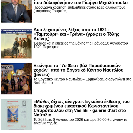
που δολοφόνησαν τον Γιώργο Μιχαλόπουλο
Προσωρινή κράτηση επιβλήθηκε στους τρεις αλλοδαπούς
(υπηκόους Τουρκίας...
Δυο ξεχασμένες λέξεις από το 1821 :
«Ταμπούρι» και «Γράνα» (γράφει ο Τόλης
Κοΐνης)
Έφτασε και η επέτειος της μάχης της Γράνας.10 Αυγούστου
1821.Περνάμε σ...
Ξεκίνησε το "7ο Φεστιβάλ Παραδοσιακών
χορών" από το Εργατικό Κέντρο Ναυπλίου
(βίντεο)
Το Εργατικό Κέντρο Ναυπλίας – Ερμιονίδας, διοργανώνει στο
Ναύπλιο, το ...
«Μύθος δίχως αίνιγμα»: Εγκαίνια έκθεσης του
διακεκριμένου εικαστικού Κωνσταντίνου
Σπυρόπουλου στη Vasiliki - galerie d'art στο
Ναύπλιο
Το Σάββατο 8 Αυγούστου 2026 και ώρα 20:00 θα γίνουν τα
εγκαίνια της έκ...