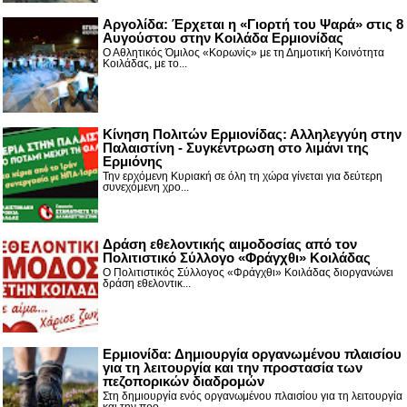
Αργολίδα: Έρχεται η «Γιορτή του Ψαρά» στις 8
Αυγούστου στην Κοιλάδα Ερμιονίδας
Ο Αθλητικός Όμιλος «Κορωνίς» με τη Δημοτική Κοινότητα
Κοιλάδας, με το...
Κίνηση Πολιτών Ερμιονίδας: Αλληλεγγύη στην
Παλαιστίνη - Συγκέντρωση στο λιμάνι της
Ερμιόνης
Την ερχόμενη Κυριακή σε όλη τη χώρα γίνεται για δεύτερη
συνεχόμενη χρο...
Δράση εθελοντικής αιμοδοσίας από τον
Πολιτιστικό Σύλλογο «Φράγχθι» Κοιλάδας
Ο Πολιτιστικός Σύλλογος «Φράγχθι» Κοιλάδας διοργανώνει
δράση εθελοντικ...
Ερμιονίδα: Δημιουργία οργανωμένου πλαισίου
για τη λειτουργία και την προστασία των
πεζοπορικών διαδρομών
Στη δημιουργία ενός οργανωμένου πλαισίου για τη λειτουργία
και την προ...