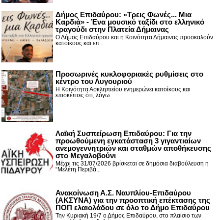
Δήμος Επιδαύρου: «Τρεις Φωνές... Μια
Καρδιά» - Ένα μουσικό ταξίδι στο ελληνικό
τραγούδι στην Πλατεία Δήμαινας
Ο Δήμος Επιδαύρου και η Κοινότητα Δήμαινας προσκαλούν
κατοίκους και επ...
Προσωρινές κυκλοφοριακές ρυθμίσεις στο
κέντρο του Λυγουριού
Η Κοινότητα Ασκληπιείου ενημερώνει κατοίκους και
επισκέπτες ότι, λόγω ...
Λαϊκή Συσπείρωση Επιδαύρου: Για την
προωθούμενη εγκατάσταση 3 γιγαντιαίων
ανεμογεννητριών και σταθμών αποθήκευσης
στο Μεγαλοβούνι
Μέχρι τις 31/07/2026 βρίσκεται σε δημόσια διαβούλευση η
“Μελέτη Περιβά...
Ανακοίνωση Α.Σ. Ναυπλίου-Επιδαύρου
(ΑΚΣΥΝΑ) για την προοπτική επέκτασης της
ΠΟΠ ελαιολάδου σε όλο το Δήμο Επιδαύρου
Την Κυριακή 19/7 ο Δήμος Επιδαύρου, στο πλαίσιο των