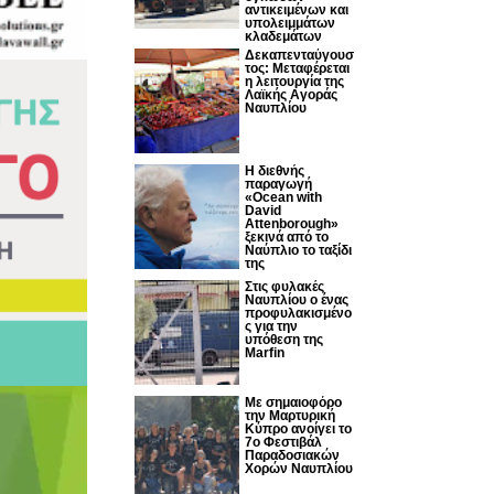
αντικειμένων και
υπολειμμάτων
κλαδεμάτων
Δεκαπενταύγουσ
τος: Μεταφέρεται
η λειτουργία της
Λαϊκής Αγοράς
Ναυπλίου
Η διεθνής
παραγωγή
«Ocean with
David
Attenborough»
ξεκινά από το
Ναύπλιο το ταξίδι
της
Στις φυλακές
Ναυπλίου ο ένας
προφυλακισμένο
ς για την
υπόθεση της
Marfin
Με σημαιοφόρο
την Μαρτυρική
Κύπρο ανοίγει το
7ο Φεστιβάλ
Παραδοσιακών
Χορών Ναυπλίου