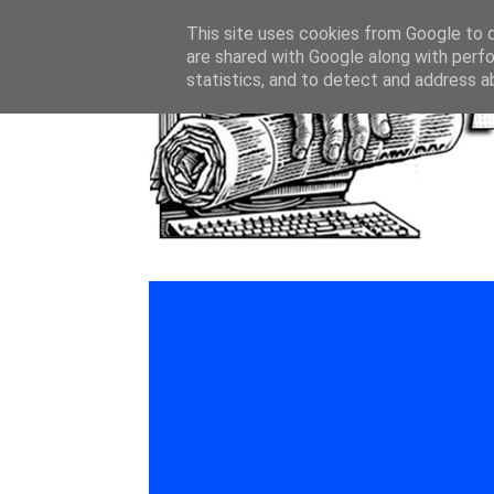
This site uses cookies from Google to de
are shared with Google along with perfo
statistics, and to detect and address a