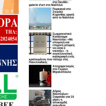
στη Vasiliki -
galerie d'art στο Ναύπλιο
Πυρκαγιά στο
Στεφάνι
Κορινθίας ορατή
από το Ναύπλιο
Σωφρονιστικό
Κατάστημα
Ναυπλίου: «Με
υπομονή και
επιμονή μπορείς
να είσαι ο
νικητής» - η
συγκλονιστική
καταγραφή ενός
κρατουμένου που πέτυχε στις
Πανελλαδικές
Αποχαιρετισμός
στο Γιώργο
Μιχαλόπουλο
Δήμος
Ναυπλιέων:
Σταματάει για 10
μέρες η
αποκομιδή
ογκωδών