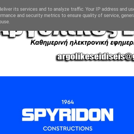
liver its services and to analyze traffic. Your IP address and u
rmance and security metrics to ensure quality of service, gene
buse.