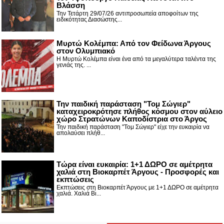
Βλάσση
Την Τετάρτη 29/07/26 αντιπροσωπεία αποφοίτων της
ειδικότητας Διασώστης...
Μυρτώ Κολέμπα: Από τον Φείδωνα Άργους
στον Ολυμπιακό
Η Μυρτώ Κολέμπα είναι ένα από τα μεγαλύτερα ταλέντα της
γενιάς της. ...
Την παιδική παράσταση "Τομ Σώγιερ"
καταχειροκρότησε πλήθος κόσμου στον αύλειο
χώρο Στρατώνων Καποδίστρια στο Άργος
Την παιδική παράσταση "Τομ Σώγιερ" είχε την ευκαιρία να
απολαύσει πλήθ...
Τώρα είναι ευκαιρία: 1+1 ΔΩΡΟ σε αμέτρητα
χαλιά στη Βιοκαρπέτ Άργους - Προσφορές και
εκπτώσεις
Εκπτώσεις στη Βιοκαρπέτ Άργους με 1+1 ΔΩΡΟ σε αμέτρητα
χαλιά. Χαλιά Βι...