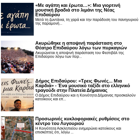
«Με αγάπη και έρωτα…»: Μια γιορτινή
μουσική βραδιά στο λιμάνι της Νέας
Επιδαύρου
Μετά τη ζωντάνια, τη χαρά και την παράδοση του πανηγυριού
της παραμονή...
Ακυρώθηκε η αποψινή παράσταση στο
Θέατρο Επιδαύρου λόγω των πυρκαγιών
Ακυρώνεται η αποψινή παράσταση του Φεστιβάλ της
Επιδαύρου λόγω των πύρ...
Δήμος Επιδαύρου: «Τρεις Φωνές... Μια
Καρδιά» - Ένα μουσικό ταξίδι στο ελληνικό
τραγούδι στην Πλατεία Δήμαινας
Ο Δήμος Επιδαύρου και η Κοινότητα Δήμαινας προσκαλούν
κατοίκους και επ...
Προσωρινές κυκλοφοριακές ρυθμίσεις στο
κέντρο του Λυγουριού
Η Κοινότητα Ασκληπιείου ενημερώνει κατοίκους και
επισκέπτες ότι, λόγω ...