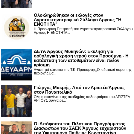
Ολοκληρώθηκαν οι εκλογές στον
Αγροτοκτηνοτροφικό Σύλλογο Άργους "Η
ΕΝΟΤΗΤΑ"
Η Προσωρινή Επιτροπή του Αγροτοκτηνοτροφικού Συλλόγου
Άργους Η ΕΝΟΤΗΤΑ...
ΔΕΥΑ Άργους Μυκηνών: Εκκληση για
ορθολογική χρήση νερού στον Προσύμνη - Η
κατάσταση των αποθεμάτων είναι πλέον
κρίσιμη
Αγαπητοί κάτοικοι της Τ.Κ. Προσύμνης,Οι υδατικοί πόροι της
περιοχής μα...
Γιώργος Μακρής: Από τον Αριστέα Άργους
στον Παναιτωλικό
Όλη η οικογένεια της ακαδημίας ποδοσφαίρου του ΑΡΙΣΤΕΑ
ΑΡΓΟΥΣ συγχαίρε...
Οι Απόφοιτοι του Πιλοτικού Προγράμματος
Διασωστών του ΣΑΕΚ Άργους ευχαριστούν
τον Υφυπουργό Παιδείας Κωνσταντίνο