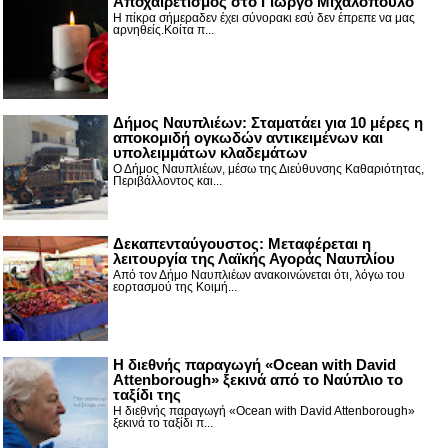
Αποχαιρετισμός στο Γιώργο Μιχαλόπουλο
Η πίκρα σήμεραδεν έχει σύνορακι εσύ δεν έπρεπε να μας
αρνηθείς.Κοίτα π...
Δήμος Ναυπλιέων: Σταματάει για 10 μέρες η
αποκομιδή ογκωδών αντικειμένων και
υπολειμμάτων κλαδεμάτων
Ο Δήμος Ναυπλιέων, μέσω της Διεύθυνσης Καθαριότητας,
Περιβάλλοντος και...
Δεκαπενταύγουστος: Μεταφέρεται η
λειτουργία της Λαϊκής Αγοράς Ναυπλίου
Από τον Δήμο Ναυπλιέων ανακοινώνεται ότι, λόγω του
εορτασμού της Κοιμή...
Η διεθνής παραγωγή «Ocean with David
Attenborough» ξεκινά από το Ναύπλιο το
ταξίδι της
Η διεθνής παραγωγή «Ocean with David Attenborough»
ξεκινά το ταξίδι π...