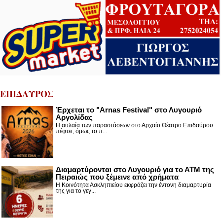
ΕΠΙΔΑΥΡΟΣ
Έρχεται το "Arnas Festival" στο Λυγουριό
Αργολίδας
Η αυλαία των παραστάσεων στο Αρχαίο Θέατρο Επιδαύρου
πέφτει, όμως το π...
Διαμαρτύρονται στο Λυγουριό για το ΑΤΜ της
Πειραιώς που ξέμεινε από χρήματα
Η Κοινότητα Ασκληπιείου εκφράζει την έντονη διαμαρτυρία
της για το γεγ...