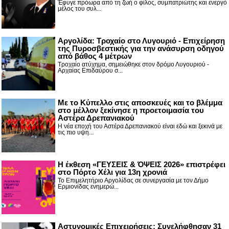
Έφυγε πρόωρα από τη ζωή ο φίλος, συμπατριώτης και ενεργό
μέλος του συλ...
Αργολίδα: Τροχαίο στο Λυγουριό - Επιχείρηση
της Πυροσβεστικής για την ανάσυρση οδηγού
από βάθος 4 μέτρων
Τροχαίο ατύχημα, σημειώθηκε στον δρόμο Λυγουριού -
Αρχαίας Επιδαύρου σ...
Με το Κύπελλο στις αποσκευές και το βλέμμα
στο μέλλον ξεκίνησε η προετοιμασία του
Αστέρα Δρεπανιακού
Η νέα εποχή του Αστέρα Δρεπανιακού είναι εδώ και ξεκινά με
τις πιο υψη...
Η έκθεση «ΓΕΥΣΕΙΣ & ΌΨΕΙΣ 2026» επιστρέφει
στο Πόρτο Χέλι για 13η χρονιά
Το Επιμελητήριο Αργολίδας σε συνεργασία με τον Δήμο
Ερμιονίδας ενημερώ...
Αστυνομικές Επιχειρήσεις: Συνελήφθησαν 31