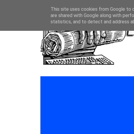
This site uses cookies from Google to de
are shared with Google along with perfo
statistics, and to detect and address a