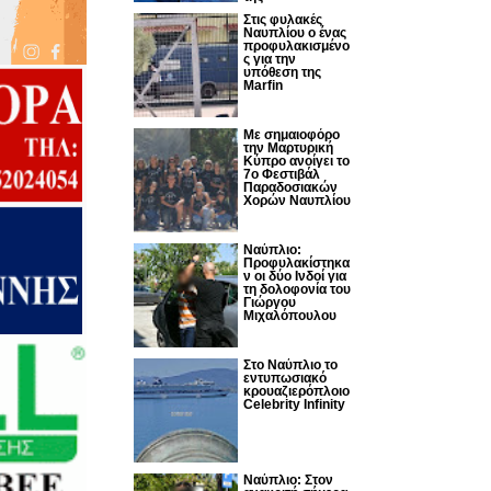
Στις φυλακές
Ναυπλίου ο ένας
προφυλακισμένο
ς για την
υπόθεση της
Marfin
Με σημαιοφόρο
την Μαρτυρική
Κύπρο ανοίγει το
7ο Φεστιβάλ
Παραδοσιακών
Χορών Ναυπλίου
Ναύπλιο:
Προφυλακίστηκα
ν οι δύο Ινδοί για
τη δολοφονία του
Γιώργου
Μιχαλόπουλου
Στο Ναύπλιο το
εντυπωσιακό
κρουαζιερόπλοιο
Celebrity Infinity
Nαύπλιο: Στον