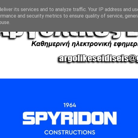
liver its services and to analyze traffic. Your IP address and u
rmance and security metrics to ensure quality of service, gene
buse.