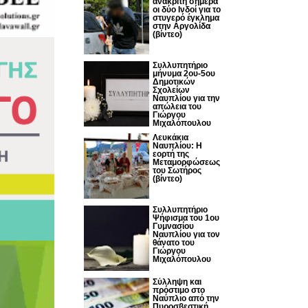
ανακριτή σήμερα
οι δύο Ινδοί για το
στυγερό έγκλημα
στην Αργολίδα
(βίντεο)
Συλλυπητήριο
μήνυμα 2ου-5ου
Δημοτικών
Σχολείων
Ναυπλίου για την
απώλεια του
Γιώργου
Μιχαλόπουλου
Λευκάκια
Ναυπλίου: Η
εορτή της
Μεταμορφώσεως
του Σωτήρος
(βίντεο)
Συλλυπητήριο
Ψήφισμα του 1ου
Γυμνασίου
Ναυπλίου για τον
θάνατο του
Γιώργου
Μιχαλόπουλου
Σύλληψη και
πρόστιμο στο
Ναύπλιο από την
Πυροσβεστική