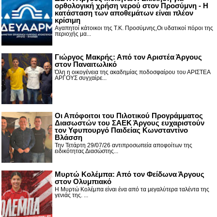
ορθολογική χρήση νερού στον Προσύμνη - Η
κατάσταση των αποθεμάτων είναι πλέον
κρίσιμη
Αγαπητοί κάτοικοι της Τ.Κ. Προσύμνης,Οι υδατικοί πόροι της
περιοχής μα...
Γιώργος Μακρής: Από τον Αριστέα Άργους
στον Παναιτωλικό
Όλη η οικογένεια της ακαδημίας ποδοσφαίρου του ΑΡΙΣΤΕΑ
ΑΡΓΟΥΣ συγχαίρε...
Οι Απόφοιτοι του Πιλοτικού Προγράμματος
Διασωστών του ΣΑΕΚ Άργους ευχαριστούν
τον Υφυπουργό Παιδείας Κωνσταντίνο
Βλάσση
Την Τετάρτη 29/07/26 αντιπροσωπεία αποφοίτων της
ειδικότητας Διασώστης...
Μυρτώ Κολέμπα: Από τον Φείδωνα Άργους
στον Ολυμπιακό
Η Μυρτώ Κολέμπα είναι ένα από τα μεγαλύτερα ταλέντα της
γενιάς της. ...