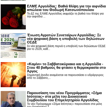
ΕΛΜΕ Αργολίδας: Βαθιά θλίψη για την αιφνίδια
απώλεια του Θοδωρή Κατσωνόπουλου
Το ΔΣ της ΕΛΜΕ Αργολίδας εκφράζει τη βαθιά του θλίψη για
την αιφνίδια ...
Ένωση Αγροτών Συνεταίρων Αργολίδας: Σε
νέα ψηφιακή βάση η υποβολή των δηλώσεων
ΟΣΔΕ
Σε νέα ψηφιακή βάση περνά η υποβολή των δηλώσεων ΟΣΔΕ
για το 2026, καθ...
«Καμίνι» το Σαββατοκύριακο και η Αργολίδα -
Στου 40 βαθμούς θα φτάσει η θερμοκρασία στο
Άργος
Σημαντική άνοδο αναμένεται να παρουσιάσει ο υδράργυρος
από το Σάββατο,...
Παρουσίαση του νέου Προγράμματος «Σήμα
Ισότητας» στα μέλη του Διοικητικού
Συμβουλίου του Επιμελητηρίου Αργολίδας
Το νέο Πρόγραμμα «Σήμα Ισότητας» παρουσίασε στα μέλη
του Διοικητικού Σ...