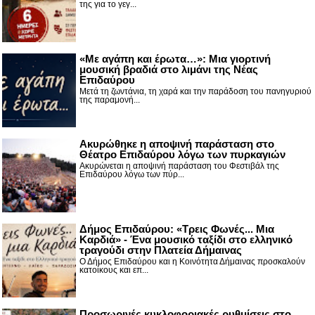
της για το γεγ...
«Με αγάπη και έρωτα…»: Μια γιορτινή
μουσική βραδιά στο λιμάνι της Νέας
Επιδαύρου
Μετά τη ζωντάνια, τη χαρά και την παράδοση του πανηγυριού
της παραμονή...
Ακυρώθηκε η αποψινή παράσταση στο
Θέατρο Επιδαύρου λόγω των πυρκαγιών
Ακυρώνεται η αποψινή παράσταση του Φεστιβάλ της
Επιδαύρου λόγω των πύρ...
Δήμος Επιδαύρου: «Τρεις Φωνές... Μια
Καρδιά» - Ένα μουσικό ταξίδι στο ελληνικό
τραγούδι στην Πλατεία Δήμαινας
Ο Δήμος Επιδαύρου και η Κοινότητα Δήμαινας προσκαλούν
κατοίκους και επ...
Προσωρινές κυκλοφοριακές ρυθμίσεις στο