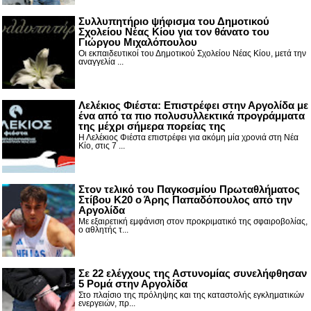
Συλλυπητήριο ψήφισμα του Δημοτικού
Σχολείου Νέας Κίου για τον θάνατο του
Γιώργου Μιχαλόπουλου
Οι εκπαιδευτικοί του Δημοτικού Σχολείου Νέας Κίου, μετά την
αναγγελία ...
Λελέκιος Φιέστα: Επιστρέφει στην Αργολίδα με
ένα από τα πιο πολυσυλλεκτικά προγράμματα
της μέχρι σήμερα πορείας της
Η Λελέκιος Φιέστα επιστρέφει για ακόμη μία χρονιά στη Νέα
Κίο, στις 7 ...
Στον τελικό του Παγκοσμίου Πρωταθλήματος
Στίβου Κ20 ο Άρης Παπαδόπουλος από την
Αργολίδα
Με εξαιρετική εμφάνιση στον προκριματικό της σφαιροβολίας,
ο αθλητής τ...
Σε 22 ελέγχους της Αστυνομίας συνελήφθησαν
5 Ρομά στην Αργολίδα
Στο πλαίσιο της πρόληψης και της καταστολής εγκληματικών
ενεργειών, πρ...