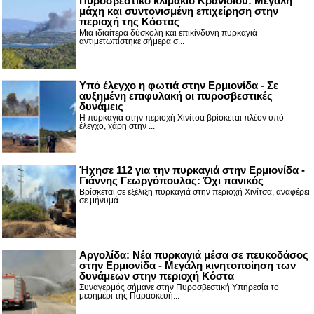
Πυροσβεστικό κλιμάκιο Κρανιδίου: Μεγάλη
μάχη και συντονισμένη επιχείρηση στην
περιοχή της Κόστας
Μια ιδιαίτερα δύσκολη και επικίνδυνη πυρκαγιά
αντιμετωπίστηκε σήμερα σ...
Υπό έλεγχο η φωτιά στην Ερμιονίδα - Σε
αυξημένη επιφυλακή οι πυροσβεστικές
δυνάμεις
Η πυρκαγιά στην περιοχή Χινίτσα βρίσκεται πλέον υπό
έλεγχο, χάρη στην ...
Ήχησε 112 για την πυρκαγιά στην Ερμιονίδα -
Γιάννης Γεωργόπουλος: Όχι πανικός
Βρίσκεται σε εξέλιξη πυρκαγιά στην περιοχή Χινίτσα, αναφέρει
σε μήνυμά...
Αργολίδα: Νέα πυρκαγιά μέσα σε πευκοδάσος
στην Ερμιονίδα - Μεγάλη κινητοποίηση των
δυνάμεων στην περιοχή Κόστα
Συναγερμός σήμανε στην Πυροσβεστική Υπηρεσία το
μεσημέρι της Παρασκευή...