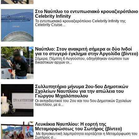
Στο Ναύπλιο το εντυπωσιακό κρουαζιερόπλοιο
Celebrity Infinity
Το εντυπωσιακό κρουαζιερόπλοιο Celebrity Infinity της
Celebrity Cruise...
Nαύπλιο: Στον ανακριτή σήμερα οι δύο Ινδοί
για το στυγερό έγκλημα στην Αργολίδα (βίντεο)
Σήμερα, Πέμπτη 6 Αυγούστου, οδηγήθηκαν ενώπιον των
δικαστικών αρχών οι...
Συλλυπητήριο μήνυμα 2ου-5ου Δημοτικών
Σχολείων Ναυπλίου για την απώλεια του
Γιώργου Μιχαλόπουλου
Οι εκπαιδευτικοί του 2ου και του 5ου Δημοτικών Σχολείων
Ναυπλίου, με α...
Λευκάκια Ναυπλίου: Η εορτή της
Μεταμορφώσεως του Σωτήρος (βίντεο)
Με θρησκευτική λαμπρότητα εορτάζεται η Μεταμόρφωση του
Σωτήρος σ...