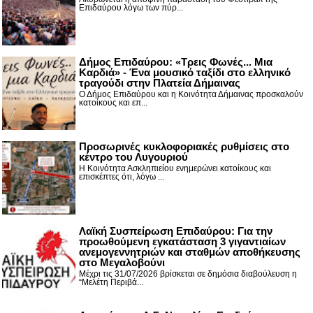
Επιδαύρου λόγω των πύρ...
Δήμος Επιδαύρου: «Τρεις Φωνές... Μια
Καρδιά» - Ένα μουσικό ταξίδι στο ελληνικό
τραγούδι στην Πλατεία Δήμαινας
Ο Δήμος Επιδαύρου και η Κοινότητα Δήμαινας προσκαλούν
κατοίκους και επ...
Προσωρινές κυκλοφοριακές ρυθμίσεις στο
κέντρο του Λυγουριού
Η Κοινότητα Ασκληπιείου ενημερώνει κατοίκους και
επισκέπτες ότι, λόγω ...
Λαϊκή Συσπείρωση Επιδαύρου: Για την
προωθούμενη εγκατάσταση 3 γιγαντιαίων
ανεμογεννητριών και σταθμών αποθήκευσης
στο Μεγαλοβούνι
Μέχρι τις 31/07/2026 βρίσκεται σε δημόσια διαβούλευση η
“Μελέτη Περιβά...