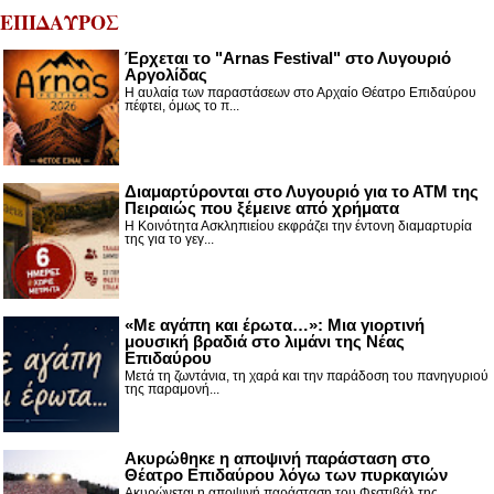
ΕΠΙΔΑΥΡΟΣ
Έρχεται το "Arnas Festival" στο Λυγουριό
Αργολίδας
Η αυλαία των παραστάσεων στο Αρχαίο Θέατρο Επιδαύρου
πέφτει, όμως το π...
Διαμαρτύρονται στο Λυγουριό για το ΑΤΜ της
Πειραιώς που ξέμεινε από χρήματα
Η Κοινότητα Ασκληπιείου εκφράζει την έντονη διαμαρτυρία
της για το γεγ...
«Με αγάπη και έρωτα…»: Μια γιορτινή
μουσική βραδιά στο λιμάνι της Νέας
Επιδαύρου
Μετά τη ζωντάνια, τη χαρά και την παράδοση του πανηγυριού
της παραμονή...
Ακυρώθηκε η αποψινή παράσταση στο
Θέατρο Επιδαύρου λόγω των πυρκαγιών
Ακυρώνεται η αποψινή παράσταση του Φεστιβάλ της