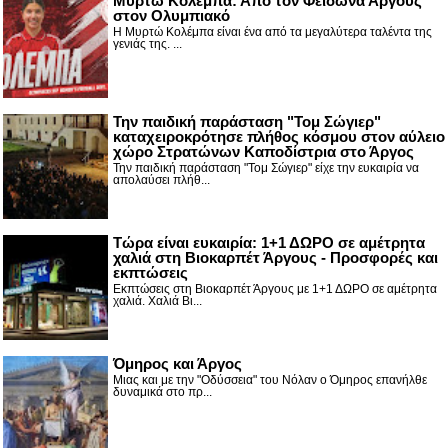
Μυρτώ Κολέμπα: Από τον Φείδωνα Άργους
στον Ολυμπιακό
Η Μυρτώ Κολέμπα είναι ένα από τα μεγαλύτερα ταλέντα της
γενιάς της. ...
Την παιδική παράσταση "Τομ Σώγιερ"
καταχειροκρότησε πλήθος κόσμου στον αύλειο
χώρο Στρατώνων Καποδίστρια στο Άργος
Την παιδική παράσταση "Τομ Σώγιερ" είχε την ευκαιρία να
απολαύσει πλήθ...
Τώρα είναι ευκαιρία: 1+1 ΔΩΡΟ σε αμέτρητα
χαλιά στη Βιοκαρπέτ Άργους - Προσφορές και
εκπτώσεις
Εκπτώσεις στη Βιοκαρπέτ Άργους με 1+1 ΔΩΡΟ σε αμέτρητα
χαλιά. Χαλιά Βι...
Όμηρος και Άργος
Μιας και με την "Οδύσσεια" του Νόλαν ο Όμηρος επανήλθε
δυναμικά στο πρ...