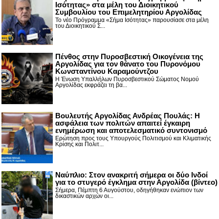
Ισότητας» στα μέλη του Διοικητικού
Συμβουλίου του Επιμελητηρίου Αργολίδας
Το νέο Πρόγραμμα «Σήμα Ισότητας» παρουσίασε στα μέλη
του Διοικητικού Σ...
Πένθος στην Πυροσβεστική Οικογένεια της
Αργολίδας για τον θάνατο του Πυρονόμου
Κωνσταντίνου Καραμούντζου
Η Ένωση Υπαλλήλων Πυροσβεστικού Σώματος Νομού
Αργολίδας εκφράζει τη βα...
Βουλευτής Αργολίδας Ανδρέας Πουλάς: Η
ασφάλεια των πολιτών απαιτεί έγκαιρη
ενημέρωση και αποτελεσματικό συντονισμό
Ερώτηση προς τους Υπουργούς Πολιτισμού και Κλιματικής
Κρίσης και Πολιτ...
Nαύπλιο: Στον ανακριτή σήμερα οι δύο Ινδοί
για το στυγερό έγκλημα στην Αργολίδα (βίντεο)
Σήμερα, Πέμπτη 6 Αυγούστου, οδηγήθηκαν ενώπιον των
δικαστικών αρχών οι...