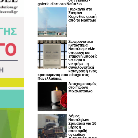
στη Vasiliki -
galerie d'art στο Ναύπλιο
Πυρκαγιά στο
Στεφάνι
Κορινθίας ορατή
από το Ναύπλιο
Σωφρονιστικό
Κατάστημα
Ναυπλίου: «Με
υπομονή και
επιμονή μπορείς
να είσαι ο
νικητής» - η
συγκλονιστική
καταγραφή ενός
κρατουμένου που πέτυχε στις
Πανελλαδικές
Αποχαιρετισμός
στο Γιώργο
Μιχαλόπουλο
Δήμος
Ναυπλιέων:
Σταματάει για 10
μέρες η
αποκομιδή
ογκωδών