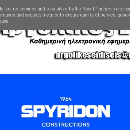
liver its services and to analyze traffic. Your IP address and u
rmance and security metrics to ensure quality of service, gene
buse.