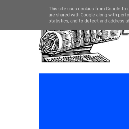
This site uses cookies from Google to de
are shared with Google along with perfo
statistics, and to detect and address a