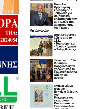
Ναύπλιο:
Προσωρινή
κράτηση σε 3
Τούρκους για
σεξουαλική
κακοποίηση των
δυο Ινδών που
δολοφόνησαν
τον Γιώργο
Μιχαλόπουλο
Δυο ξεχασμένες
λέξεις από το
1821 :
«Ταμπούρι» και
«Γράνα» (γράφει
ο Τόλης Κοΐνης)
Ξεκίνησε το "7ο
Φεστιβάλ
Παραδοσιακών
χορών" από το
Εργατικό Κέντρο
Ναυπλίου
(βίντεο)
«Μύθος δίχως
αίνιγμα»:
Εγκαίνια έκθεσης
του
διακεκριμένου
εικαστικού
Κωνσταντίνου
Σπυρόπουλου