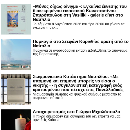
«Μύθος δίχως αίνιγμα»: Εγκαίνια έκθεσης του
διακεκριμένου εικαστικού Κωνσταντίνου
Σπυρόπουλου στη Vasiliki - galerie d'art στο
Ναύπλιο
Το Σάββατο 8 Αυγούστου 2026 και ώρα 20:00 θα γίνουν τα
εγκαίνια της έκ...
Πυρκαγιά στο Στεφάνι Κορινθίας ορατή από το
Ναύπλιο
Πυρκαγιά σε αγροτοδασική έκταση εκδηλώθηκε το απόγευμα
της Παρασκευής ...
Σωφρονιστικό Κατάστημα Ναυπλίου: «Με
υπομονή και επιμονή μπορείς να είσαι ο
νικητής» - η συγκλονιστική καταγραφή ενός
κρατουμένου που πέτυχε στις Πανελλαδικές
Μια μαρτυρία θέλησης και ψυχικού σθένους μέσα από το
σωφρονιστικό κατά...
Αποχαιρετισμός στο Γιώργο Μιχαλόπουλο
Η πίκρα σήμεραδεν έχει σύνορακι εσύ δεν έπρεπε να μας
αρνηθείς.Κοίτα π...