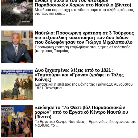
άνοιξε η αυλαία του 7ου Φεστιβάλ
Παραδοσιακών Χορών στο Ναύπλιο (βίντεο)
Με αθρόα συμμετοχή και ενθουσιασμό από πλήθος κόσμου,
ντόπιων και επισ...
Ναύπλιο: Προσωρινή κράτηση σε 3 Τούρκους
για σεξουαλική κακοποίηση των δυο Ινδών
που δολοφόνησαν τον Γιώργο Μιχαλόπουλο
Προσωρινή κράτηση επιβλήθηκε στους τρεις αλλοδαπούς
(υπηκόους Τουρκίας...
Δυο ξεχασμένες λέξεις από το 1821 :
«Ταμπούρι» και «Γράνα» (γράφει ο Τόλης
Κοΐνης)
Έφτασε και η επέτειος της μάχης της Γράνας.10 Αυγούστου
1821.Περνάμε σ...
Ξεκίνησε το "7ο Φεστιβάλ Παραδοσιακών
χορών" από το Εργατικό Κέντρο Ναυπλίου
(βίντεο)
Το Εργατικό Κέντρο Ναυπλίας – Ερμιονίδας, διοργανώνει στο
Ναύπλιο, το ...