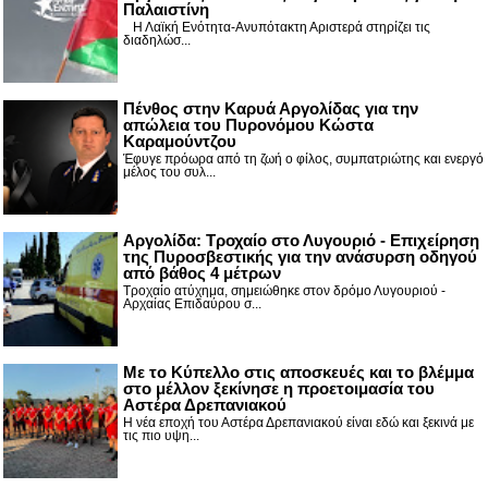
Παλαιστίνη
Η Λαϊκή Ενότητα-Ανυπότακτη Αριστερά στηρίζει τις
διαδηλώσ...
Πένθος στην Καρυά Αργολίδας για την
απώλεια του Πυρονόμου Κώστα
Καραμούντζου
Έφυγε πρόωρα από τη ζωή ο φίλος, συμπατριώτης και ενεργό
μέλος του συλ...
Αργολίδα: Τροχαίο στο Λυγουριό - Επιχείρηση
της Πυροσβεστικής για την ανάσυρση οδηγού
από βάθος 4 μέτρων
Τροχαίο ατύχημα, σημειώθηκε στον δρόμο Λυγουριού -
Αρχαίας Επιδαύρου σ...
Με το Κύπελλο στις αποσκευές και το βλέμμα
στο μέλλον ξεκίνησε η προετοιμασία του
Αστέρα Δρεπανιακού
Η νέα εποχή του Αστέρα Δρεπανιακού είναι εδώ και ξεκινά με
τις πιο υψη...