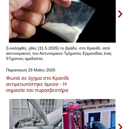
›
Συνελήφθη, χθες (31.5.2026) το βράδυ, στο Κρανίδι, από
αστυνομικούς του Αστυνομικού Τμήματος Ερμιονίδας ένας
57χρονος ημεδαπός.
Παρασκευή 29 Μαΐου 2026
Φωτιά σε όχημα στο Κρανίδι
αντιμετωπίστηκε άμεσα - Η
σημασία του πυροσβεστήρα
›