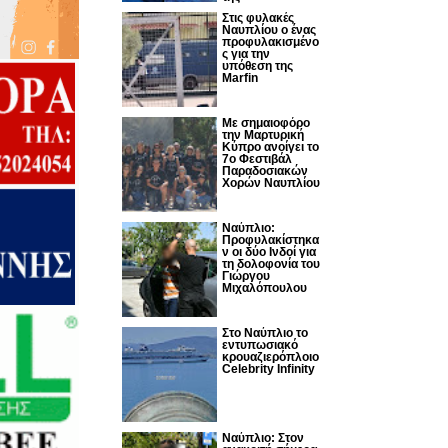
Στις φυλακές
Ναυπλίου ο ένας
προφυλακισμένο
ς για την
υπόθεση της
Marfin
Με σημαιοφόρο
την Μαρτυρική
Κύπρο ανοίγει το
7ο Φεστιβάλ
Παραδοσιακών
Χορών Ναυπλίου
Ναύπλιο:
Προφυλακίστηκα
ν οι δύο Ινδοί για
τη δολοφονία του
Γιώργου
Μιχαλόπουλου
Στο Ναύπλιο το
εντυπωσιακό
κρουαζιερόπλοιο
Celebrity Infinity
Nαύπλιο: Στον