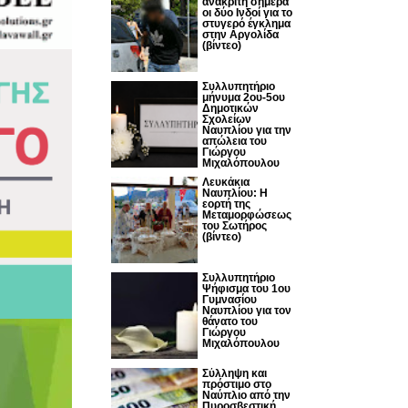
ανακριτή σήμερα
οι δύο Ινδοί για το
στυγερό έγκλημα
στην Αργολίδα
(βίντεο)
Συλλυπητήριο
μήνυμα 2ου-5ου
Δημοτικών
Σχολείων
Ναυπλίου για την
απώλεια του
Γιώργου
Μιχαλόπουλου
Λευκάκια
Ναυπλίου: Η
εορτή της
Μεταμορφώσεως
του Σωτήρος
(βίντεο)
Συλλυπητήριο
Ψήφισμα του 1ου
Γυμνασίου
Ναυπλίου για τον
θάνατο του
Γιώργου
Μιχαλόπουλου
Σύλληψη και
πρόστιμο στο
Ναύπλιο από την
Πυροσβεστική