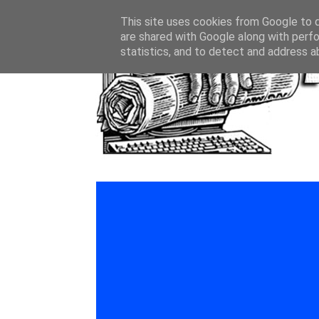
This site uses cookies from Google to de
are shared with Google along with perfo
statistics, and to detect and address a