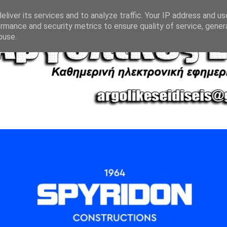
liver its services and to analyze traffic. Your IP address and u
rmance and security metrics to ensure quality of service, gene
buse.