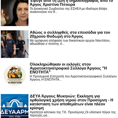
Έφυγε από τη ζωή η δημοσιογράφος από το
Άργος Χριστίνα Πιτουρά
Το Διοικητικό Συμβούλιο της ΕΣΗΕΑ με ιδιαίτερη θλίψη
ανακοινώνει τον θ...
Αθώος ο συλληφθείς στα επεισόδια για τον
20χρονο Θοδωρή στο Άργος
Με ομόφωνη απόφαση των δικαστικών αρχών Ναυπλίου,
αθωώθηκε ο πολίτης π...
Ολοκληρώθηκαν οι εκλογές στον
Αγροτοκτηνοτροφικό Σύλλογο Άργους "Η
ΕΝΟΤΗΤΑ"
Η Προσωρινή Επιτροπή του Αγροτοκτηνοτροφικού Συλλόγου
Άργους Η ΕΝΟΤΗΤΑ...
ΔΕΥΑ Άργους Μυκηνών: Εκκληση για
ορθολογική χρήση νερού στον Προσύμνη - Η
κατάσταση των αποθεμάτων είναι πλέον
κρίσιμη
Αγαπητοί κάτοικοι της Τ.Κ. Προσύμνης,Οι υδατικοί πόροι της
περιοχής μα...