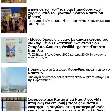
Ξεκίνησε το "7ο Φεστιβάλ Παραδοσιακών
χορών" από το Εργατικό Κέντρο Ναυπλίου
(βίντεο)
Το Εργατικό Κέντρο Ναυπλίας – Ερμιονίδας, διοργανώνει στο
Ναύπλιο, το ...
«Μύθος δίχως αίνιγμα»: Εγκαίνια έκθεσης του
διακεκριμένου εικαστικού Κωνσταντίνου
Σπυρόπουλου στη Vasiliki - galerie d'art στο
Ναύπλιο
Το Σάββατο 8 Αυγούστου 2026 και ώρα 20:00 θα γίνουν τα
εγκαίνια της έκ...
Πυρκαγιά στο Στεφάνι Κορινθίας ορατή από το
Ναύπλιο
Πυρκαγιά σε αγροτοδασική έκταση εκδηλώθηκε το απόγευμα
της Παρασκευής ...
Σωφρονιστικό Κατάστημα Ναυπλίου: «Με
υπομονή και επιμονή μπορείς να είσαι ο
νικητής» - η συγκλονιστική καταγραφή ενός
κρατουμένου που πέτυχε στις Πανελλαδικές