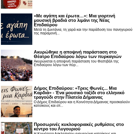
«Με αγάπη και έρωτα…»: Μια γιορτινή
μουσική βραδιά στο λιμάνι της Νέας
Επιδαύρου
Μετά τη ζωντάνια, τη χαρά και την παράδοση του πανηγυριού
της παραμονή...
Ακυρώθηκε η αποψινή παράσταση στο
Θέατρο Επιδαύρου λόγω των πυρκαγιών
Ακυρώνεται η αποψινή παράσταση του Φεστιβάλ της
Επιδαύρου λόγω των πύρ...
Δήμος Επιδαύρου: «Τρεις Φωνές... Μια
Καρδιά» - Ένα μουσικό ταξίδι στο ελληνικό
τραγούδι στην Πλατεία Δήμαινας
Ο Δήμος Επιδαύρου και η Κοινότητα Δήμαινας προσκαλούν
κατοίκους και επ...
Προσωρινές κυκλοφοριακές ρυθμίσεις στο
κέντρο του Λυγουριού
Η Κοινότητα Ασκληπιείου ενημερώνει κατοίκους και