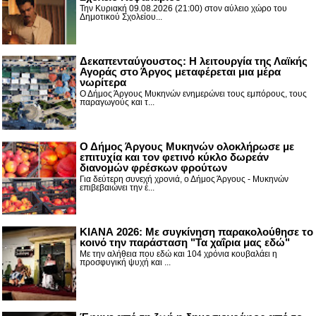
Την Κυριακή 09.08.2026 (21:00) στον αύλειο χώρο του
Δημοτικού Σχολείου...
Δεκαπενταύγουστος: H λειτουργία της Λαϊκής
Αγοράς στο Άργος μεταφέρεται μια μέρα
νωρίτερα
Ο Δήμος Άργους Μυκηνών ενημερώνει τους εμπόρους, τους
παραγωγούς και τ...
Ο Δήμος Άργους Μυκηνών ολοκλήρωσε με
επιτυχία και τον φετινό κύκλο δωρεάν
διανομών φρέσκων φρούτων
Για δεύτερη συνεχή χρονιά, ο Δήμος Άργους - Μυκηνών
επιβεβαιώνει την έ...
ΚΙΑΝΑ 2026: Με συγκίνηση παρακολούθησε το
κοινό την παράσταση "Τα χαΐρια μας εδώ"
Με την αλήθεια που εδώ και 104 χρόνια κουβαλάει η
προσφυγική ψυχή και ...