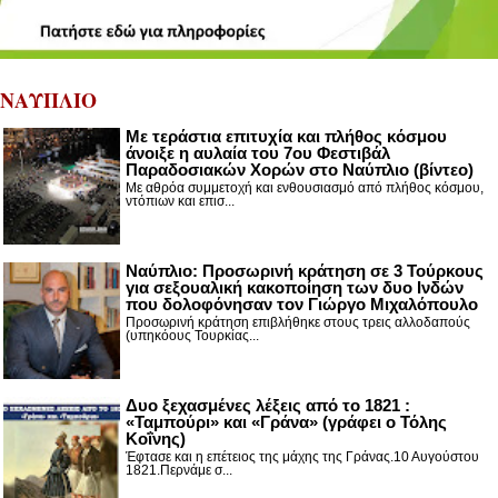
ΝΑΥΠΛΙΟ
Με τεράστια επιτυχία και πλήθος κόσμου
άνοιξε η αυλαία του 7ου Φεστιβάλ
Παραδοσιακών Χορών στο Ναύπλιο (βίντεο)
Με αθρόα συμμετοχή και ενθουσιασμό από πλήθος κόσμου,
ντόπιων και επισ...
Ναύπλιο: Προσωρινή κράτηση σε 3 Τούρκους
για σεξουαλική κακοποίηση των δυο Ινδών
που δολοφόνησαν τον Γιώργο Μιχαλόπουλο
Προσωρινή κράτηση επιβλήθηκε στους τρεις αλλοδαπούς
(υπηκόους Τουρκίας...
Δυο ξεχασμένες λέξεις από το 1821 :
«Ταμπούρι» και «Γράνα» (γράφει ο Τόλης
Κοΐνης)
Έφτασε και η επέτειος της μάχης της Γράνας.10 Αυγούστου
1821.Περνάμε σ...