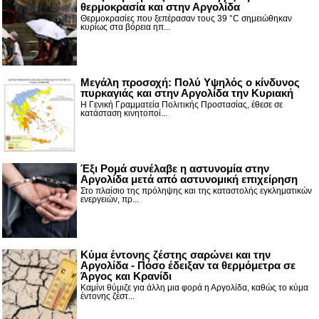
θερμοκρασία και στην Αργολίδα
Θερμοκρασίες που ξεπέρασαν τους 39 °C σημειώθηκαν
κυρίως στα βόρεια ηπ...
Μεγάλη προσοχή: Πολύ Υψηλός ο κίνδυνος
πυρκαγιάς και στην Αργολίδα την Κυριακή
Η Γενική Γραμματεία Πολιτικής Προστασίας, έθεσε σε
κατάσταση κινητοποί...
Έξι Ρομά συνέλαβε η αστυνομία στην
Αργολίδα μετά από αστυνομική επιχείρηση
Στο πλαίσιο της πρόληψης και της καταστολής εγκληματικών
ενεργειών, πρ...
Κύμα έντονης ζέστης σαρώνει και την
Αργολίδα - Πόσο έδειξαν τα θερμόμετρα σε
Άργος και Κρανίδι
Καμίνι θύμιζε για άλλη μια φορά η Αργολίδα, καθώς το κύμα
έντονης ζέστ...