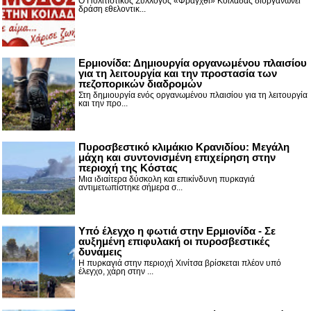
Ο Πολιτιστικός Σύλλογος «Φράγχθι» Κοιλάδας διοργανώνει
δράση εθελοντικ...
Ερμιονίδα: Δημιουργία οργανωμένου πλαισίου
για τη λειτουργία και την προστασία των
πεζοπορικών διαδρομών
Στη δημιουργία ενός οργανωμένου πλαισίου για τη λειτουργία
και την προ...
Πυροσβεστικό κλιμάκιο Κρανιδίου: Μεγάλη
μάχη και συντονισμένη επιχείρηση στην
περιοχή της Κόστας
Μια ιδιαίτερα δύσκολη και επικίνδυνη πυρκαγιά
αντιμετωπίστηκε σήμερα σ...
Υπό έλεγχο η φωτιά στην Ερμιονίδα - Σε
αυξημένη επιφυλακή οι πυροσβεστικές
δυνάμεις
Η πυρκαγιά στην περιοχή Χινίτσα βρίσκεται πλέον υπό
έλεγχο, χάρη στην ...