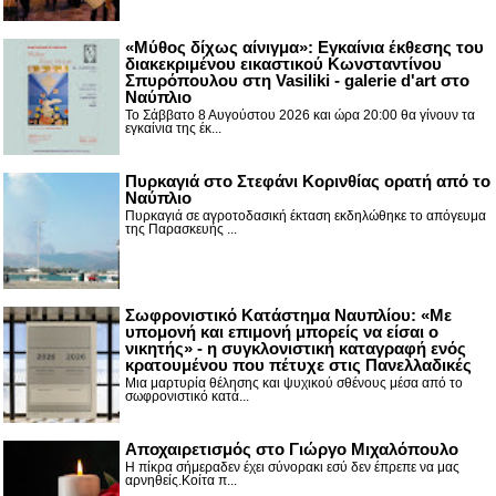
«Μύθος δίχως αίνιγμα»: Εγκαίνια έκθεσης του
διακεκριμένου εικαστικού Κωνσταντίνου
Σπυρόπουλου στη Vasiliki - galerie d'art στο
Ναύπλιο
Το Σάββατο 8 Αυγούστου 2026 και ώρα 20:00 θα γίνουν τα
εγκαίνια της έκ...
Πυρκαγιά στο Στεφάνι Κορινθίας ορατή από το
Ναύπλιο
Πυρκαγιά σε αγροτοδασική έκταση εκδηλώθηκε το απόγευμα
της Παρασκευής ...
Σωφρονιστικό Κατάστημα Ναυπλίου: «Με
υπομονή και επιμονή μπορείς να είσαι ο
νικητής» - η συγκλονιστική καταγραφή ενός
κρατουμένου που πέτυχε στις Πανελλαδικές
Μια μαρτυρία θέλησης και ψυχικού σθένους μέσα από το
σωφρονιστικό κατά...
Αποχαιρετισμός στο Γιώργο Μιχαλόπουλο
Η πίκρα σήμεραδεν έχει σύνορακι εσύ δεν έπρεπε να μας
αρνηθείς.Κοίτα π...