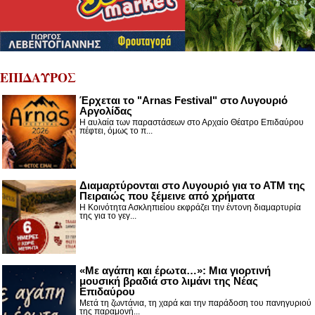
ΕΠΙΔΑΥΡΟΣ
Έρχεται το "Arnas Festival" στο Λυγουριό
Αργολίδας
Η αυλαία των παραστάσεων στο Αρχαίο Θέατρο Επιδαύρου
πέφτει, όμως το π...
Διαμαρτύρονται στο Λυγουριό για το ΑΤΜ της
Πειραιώς που ξέμεινε από χρήματα
Η Κοινότητα Ασκληπιείου εκφράζει την έντονη διαμαρτυρία
της για το γεγ...
«Με αγάπη και έρωτα…»: Μια γιορτινή
μουσική βραδιά στο λιμάνι της Νέας
Επιδαύρου
Μετά τη ζωντάνια, τη χαρά και την παράδοση του πανηγυριού
της παραμονή...