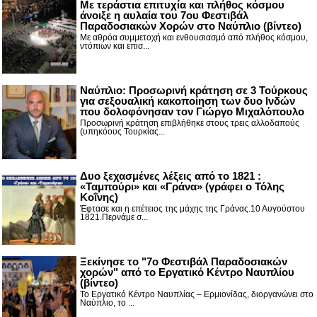
Με τεράστια επιτυχία και πλήθος κόσμου
άνοιξε η αυλαία του 7ου Φεστιβάλ
Παραδοσιακών Χορών στο Ναύπλιο (βίντεο)
Με αθρόα συμμετοχή και ενθουσιασμό από πλήθος κόσμου,
ντόπιων και επισ...
Ναύπλιο: Προσωρινή κράτηση σε 3 Τούρκους
για σεξουαλική κακοποίηση των δυο Ινδών
που δολοφόνησαν τον Γιώργο Μιχαλόπουλο
Προσωρινή κράτηση επιβλήθηκε στους τρεις αλλοδαπούς
(υπηκόους Τουρκίας...
Δυο ξεχασμένες λέξεις από το 1821 :
«Ταμπούρι» και «Γράνα» (γράφει ο Τόλης
Κοΐνης)
Έφτασε και η επέτειος της μάχης της Γράνας.10 Αυγούστου
1821.Περνάμε σ...
Ξεκίνησε το "7ο Φεστιβάλ Παραδοσιακών
χορών" από το Εργατικό Κέντρο Ναυπλίου
(βίντεο)
Το Εργατικό Κέντρο Ναυπλίας – Ερμιονίδας, διοργανώνει στο
Ναύπλιο, το ...