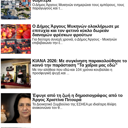
νωρίτερα
Ο Δήμος Άργους Μυκηνών ενημερώνει τους εμπόρους, τους
παραγωγούς και τ...
Ο Δήμος Άργους Μυκηνών ολοκλήρωσε με
επιτυχία και τον φετινό κύκλο δωρεάν
διανομών φρέσκων φρούτων
Για δεύτερη συνεχή χρονιά, ο Δήμος Άργους - Μυκηνών
επιβεβαιώνει την έ...
ΚΙΑΝΑ 2026: Με συγκίνηση παρακολούθησε το
κοινό την παράσταση "Τα χαΐρια μας εδώ"
Με την αλήθεια που εδώ και 104 χρόνια κουβαλάει η
προσφυγική ψυχή και ...
Έφυγε από τη ζωή η δημοσιογράφος από το
Άργος Χριστίνα Πιτουρά
Το Διοικητικό Συμβούλιο της ΕΣΗΕΑ με ιδιαίτερη θλίψη
ανακοινώνει τον θ...