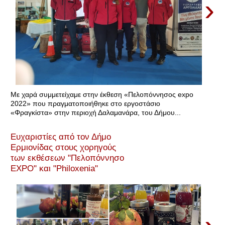
›
Με χαρά συμμετείχαμε στην έκθεση «Πελοπόννησος expo
2022» που πραγματοποιήθηκε στο εργοστάσιο
«Φραγκίστα» στην περιοχή Δαλαμανάρα, του Δήμου...
Ευχαριστίες από τον Δήμο
Ερμιονίδας στους χορηγούς
των εκθέσεων "Πελοπόννησο
EXPO" και "Philoxenia"