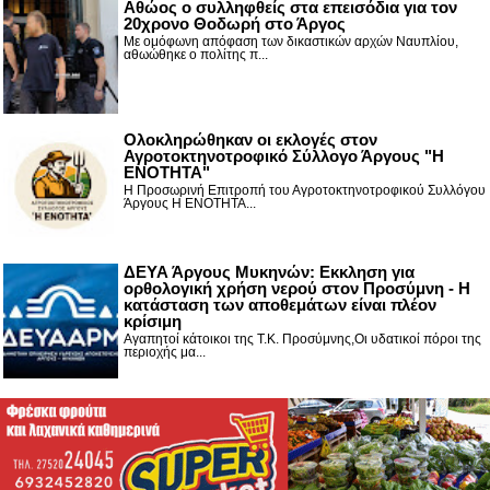
Αθώος ο συλληφθείς στα επεισόδια για τον
20χρονο Θοδωρή στο Άργος
Με ομόφωνη απόφαση των δικαστικών αρχών Ναυπλίου,
αθωώθηκε ο πολίτης π...
Ολοκληρώθηκαν οι εκλογές στον
Αγροτοκτηνοτροφικό Σύλλογο Άργους "Η
ΕΝΟΤΗΤΑ"
Η Προσωρινή Επιτροπή του Αγροτοκτηνοτροφικού Συλλόγου
Άργους Η ΕΝΟΤΗΤΑ...
ΔΕΥΑ Άργους Μυκηνών: Εκκληση για
ορθολογική χρήση νερού στον Προσύμνη - Η
κατάσταση των αποθεμάτων είναι πλέον
κρίσιμη
Αγαπητοί κάτοικοι της Τ.Κ. Προσύμνης,Οι υδατικοί πόροι της
περιοχής μα...