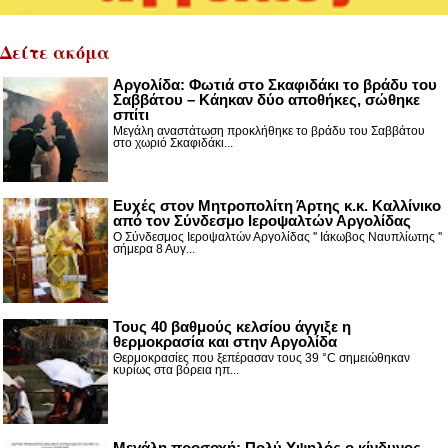
Δείτε ακόμα
Αργολίδα: Φωτιά στο Σκαφιδάκι το βράδυ του
Σαββάτου – Κάηκαν δύο αποθήκες, σώθηκε
σπίτι
Μεγάλη αναστάτωση προκλήθηκε το βράδυ του Σαββάτου
στο χωριό Σκαφιδάκι...
Ευχές στον Μητροπολίτη Άρτης κ.κ. Καλλίνικο
από τον Σύνδεσμο Ιεροψαλτών Αργολίδας
Ο Σύνδεσμος Ιεροψαλτών Αργολίδας '' Ιάκωβος Ναυπλίωτης ''
σήμερα 8 Αυγ...
Τους 40 βαθμούς κελσίου άγγιξε η
θερμοκρασία και στην Αργολίδα
Θερμοκρασίες που ξεπέρασαν τους 39 °C σημειώθηκαν
κυρίως στα βόρεια ηπ...
Μεγάλη προσοχή: Πολύ Υψηλός ο κίνδυνος