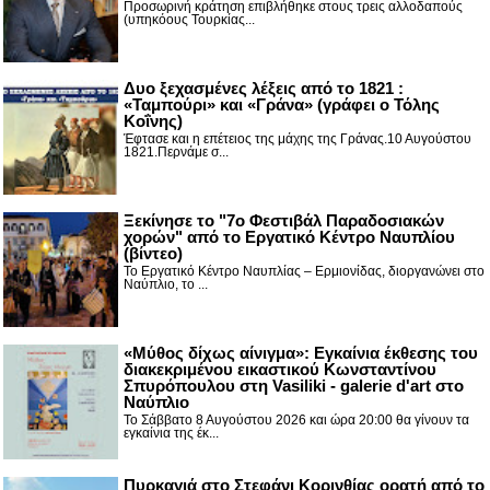
Προσωρινή κράτηση επιβλήθηκε στους τρεις αλλοδαπούς
(υπηκόους Τουρκίας...
Δυο ξεχασμένες λέξεις από το 1821 :
«Ταμπούρι» και «Γράνα» (γράφει ο Τόλης
Κοΐνης)
Έφτασε και η επέτειος της μάχης της Γράνας.10 Αυγούστου
1821.Περνάμε σ...
Ξεκίνησε το "7ο Φεστιβάλ Παραδοσιακών
χορών" από το Εργατικό Κέντρο Ναυπλίου
(βίντεο)
Το Εργατικό Κέντρο Ναυπλίας – Ερμιονίδας, διοργανώνει στο
Ναύπλιο, το ...
«Μύθος δίχως αίνιγμα»: Εγκαίνια έκθεσης του
διακεκριμένου εικαστικού Κωνσταντίνου
Σπυρόπουλου στη Vasiliki - galerie d'art στο
Ναύπλιο
Το Σάββατο 8 Αυγούστου 2026 και ώρα 20:00 θα γίνουν τα
εγκαίνια της έκ...
Πυρκαγιά στο Στεφάνι Κορινθίας ορατή από το