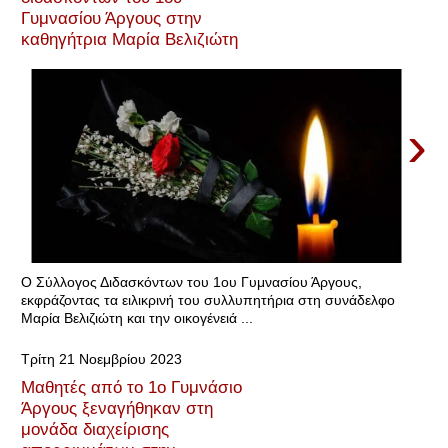
Γυμνασίου Άργους στην
καθηγήτρια Μαρία Βελιζιώτη
›
Ο Σύλλογος Διδασκόντων του 1ου Γυμνασίου Άργους,
εκφράζοντας τα ειλικρινή του συλλυπητήρια στη συνάδελφο
Μαρία Βελιζιώτη και την οικογένειά ...
Τρίτη 21 Νοεμβρίου 2023
Μαθητές από το 1ο Γυμνάσιο
Άργους ξεναγήθηκαν στη
μονάδα διαχείρισης