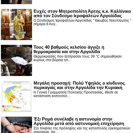
Ευχές στον Μητροπολίτη Άρτης κ.κ. Καλλίνικο
από τον Σύνδεσμο Ιεροψαλτών Αργολίδας
Ο Σύνδεσμος Ιεροψαλτών Αργολίδας '' Ιάκωβος Ναυπλίωτης ''
σήμερα 8 Αυγ...
Τους 40 βαθμούς κελσίου άγγιξε η
θερμοκρασία και στην Αργολίδα
Θερμοκρασίες που ξεπέρασαν τους 39 °C σημειώθηκαν
κυρίως στα βόρεια ηπ...
Μεγάλη προσοχή: Πολύ Υψηλός ο κίνδυνος
πυρκαγιάς και στην Αργολίδα την Κυριακή
Η Γενική Γραμματεία Πολιτικής Προστασίας, έθεσε σε
κατάσταση κινητοποί...
Έξι Ρομά συνέλαβε η αστυνομία στην
Αργολίδα μετά από αστυνομική επιχείρηση
Στο πλαίσιο της πρόληψης και της καταστολής εγκληματικών
ενεργειών, πρ...