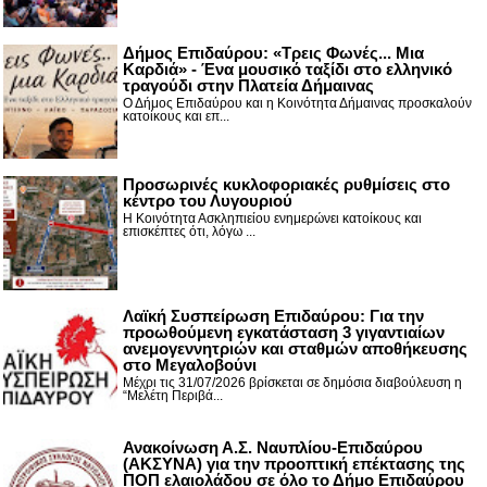
Δήμος Επιδαύρου: «Τρεις Φωνές... Μια
Καρδιά» - Ένα μουσικό ταξίδι στο ελληνικό
τραγούδι στην Πλατεία Δήμαινας
Ο Δήμος Επιδαύρου και η Κοινότητα Δήμαινας προσκαλούν
κατοίκους και επ...
Προσωρινές κυκλοφοριακές ρυθμίσεις στο
κέντρο του Λυγουριού
Η Κοινότητα Ασκληπιείου ενημερώνει κατοίκους και
επισκέπτες ότι, λόγω ...
Λαϊκή Συσπείρωση Επιδαύρου: Για την
προωθούμενη εγκατάσταση 3 γιγαντιαίων
ανεμογεννητριών και σταθμών αποθήκευσης
στο Μεγαλοβούνι
Μέχρι τις 31/07/2026 βρίσκεται σε δημόσια διαβούλευση η
“Μελέτη Περιβά...
Ανακοίνωση Α.Σ. Ναυπλίου-Επιδαύρου
(ΑΚΣΥΝΑ) για την προοπτική επέκτασης της
ΠΟΠ ελαιολάδου σε όλο το Δήμο Επιδαύρου