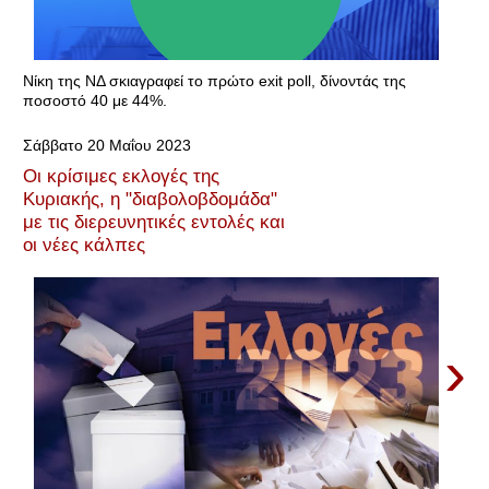
Νίκη της ΝΔ σκιαγραφεί το πρώτο exit poll, δίνοντάς της
ποσοστό 40 με 44%.
Σάββατο 20 Μαΐου 2023
Οι κρίσιμες εκλογές της
Κυριακής, η "διαβολοβδομάδα"
με τις διερευνητικές εντολές και
οι νέες κάλπες
›