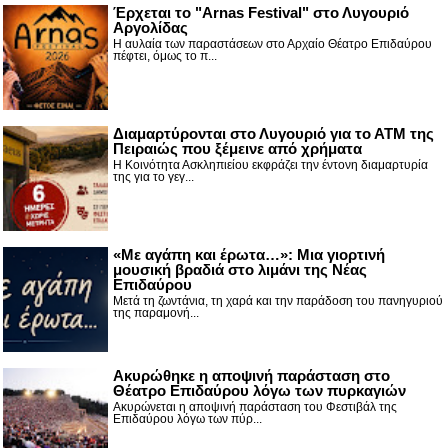
Έρχεται το "Arnas Festival" στο Λυγουριό
Αργολίδας
Η αυλαία των παραστάσεων στο Αρχαίο Θέατρο Επιδαύρου
πέφτει, όμως το π...
Διαμαρτύρονται στο Λυγουριό για το ΑΤΜ της
Πειραιώς που ξέμεινε από χρήματα
Η Κοινότητα Ασκληπιείου εκφράζει την έντονη διαμαρτυρία
της για το γεγ...
«Με αγάπη και έρωτα…»: Μια γιορτινή
μουσική βραδιά στο λιμάνι της Νέας
Επιδαύρου
Μετά τη ζωντάνια, τη χαρά και την παράδοση του πανηγυριού
της παραμονή...
Ακυρώθηκε η αποψινή παράσταση στο
Θέατρο Επιδαύρου λόγω των πυρκαγιών
Ακυρώνεται η αποψινή παράσταση του Φεστιβάλ της
Επιδαύρου λόγω των πύρ...