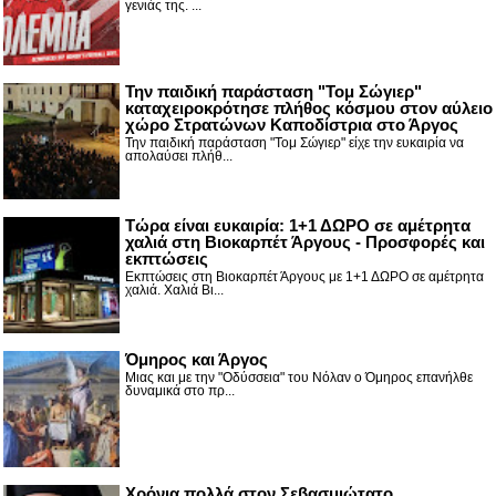
γενιάς της. ...
Την παιδική παράσταση "Τομ Σώγιερ"
καταχειροκρότησε πλήθος κόσμου στον αύλειο
χώρο Στρατώνων Καποδίστρια στο Άργος
Την παιδική παράσταση "Τομ Σώγιερ" είχε την ευκαιρία να
απολαύσει πλήθ...
Τώρα είναι ευκαιρία: 1+1 ΔΩΡΟ σε αμέτρητα
χαλιά στη Βιοκαρπέτ Άργους - Προσφορές και
εκπτώσεις
Εκπτώσεις στη Βιοκαρπέτ Άργους με 1+1 ΔΩΡΟ σε αμέτρητα
χαλιά. Χαλιά Βι...
Όμηρος και Άργος
Μιας και με την "Οδύσσεια" του Νόλαν ο Όμηρος επανήλθε
δυναμικά στο πρ...
Χρόνια πολλά στον Σεβασμιώτατο