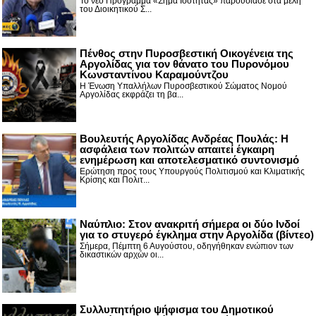
Το νέο Πρόγραμμα «Σήμα Ισότητας» παρουσίασε στα μέλη
του Διοικητικού Σ...
Πένθος στην Πυροσβεστική Οικογένεια της
Αργολίδας για τον θάνατο του Πυρονόμου
Κωνσταντίνου Καραμούντζου
Η Ένωση Υπαλλήλων Πυροσβεστικού Σώματος Νομού
Αργολίδας εκφράζει τη βα...
Βουλευτής Αργολίδας Ανδρέας Πουλάς: Η
ασφάλεια των πολιτών απαιτεί έγκαιρη
ενημέρωση και αποτελεσματικό συντονισμό
Ερώτηση προς τους Υπουργούς Πολιτισμού και Κλιματικής
Κρίσης και Πολιτ...
Nαύπλιο: Στον ανακριτή σήμερα οι δύο Ινδοί
για το στυγερό έγκλημα στην Αργολίδα (βίντεο)
Σήμερα, Πέμπτη 6 Αυγούστου, οδηγήθηκαν ενώπιον των
δικαστικών αρχών οι...
Συλλυπητήριο ψήφισμα του Δημοτικού