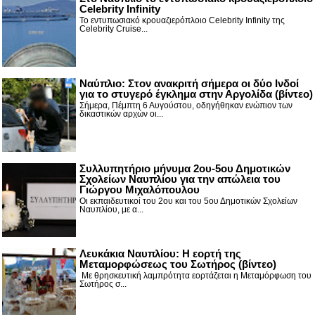
Celebrity Infinity
Το εντυπωσιακό κρουαζιερόπλοιο Celebrity Infinity της
Celebrity Cruise...
Nαύπλιο: Στον ανακριτή σήμερα οι δύο Ινδοί
για το στυγερό έγκλημα στην Αργολίδα (βίντεο)
Σήμερα, Πέμπτη 6 Αυγούστου, οδηγήθηκαν ενώπιον των
δικαστικών αρχών οι...
Συλλυπητήριο μήνυμα 2ου-5ου Δημοτικών
Σχολείων Ναυπλίου για την απώλεια του
Γιώργου Μιχαλόπουλου
Οι εκπαιδευτικοί του 2ου και του 5ου Δημοτικών Σχολείων
Ναυπλίου, με α...
Λευκάκια Ναυπλίου: Η εορτή της
Μεταμορφώσεως του Σωτήρος (βίντεο)
Με θρησκευτική λαμπρότητα εορτάζεται η Μεταμόρφωση του
Σωτήρος σ...