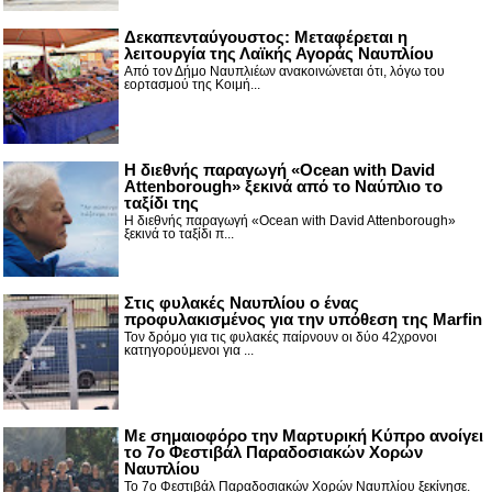
Δεκαπενταύγουστος: Μεταφέρεται η
λειτουργία της Λαϊκής Αγοράς Ναυπλίου
Από τον Δήμο Ναυπλιέων ανακοινώνεται ότι, λόγω του
εορτασμού της Κοιμή...
Η διεθνής παραγωγή «Ocean with David
Attenborough» ξεκινά από το Ναύπλιο το
ταξίδι της
Η διεθνής παραγωγή «Ocean with David Attenborough»
ξεκινά το ταξίδι π...
Στις φυλακές Ναυπλίου ο ένας
προφυλακισμένος για την υπόθεση της Marfin
Τον δρόμο για τις φυλακές παίρνουν οι δύο 42χρονοι
κατηγορούμενοι για ...
Με σημαιοφόρο την Μαρτυρική Κύπρο ανοίγει
το 7ο Φεστιβάλ Παραδοσιακών Χορών
Ναυπλίου
Το 7ο Φεστιβάλ Παραδοσιακών Χορών Ναυπλίου ξεκίνησε.