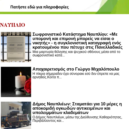
ΝΑΥΠΛΙΟ
Σωφρονιστικό Κατάστημα Ναυπλίου: «Με
υπομονή και επιμονή μπορείς να είσαι ο
νικητής» - η συγκλονιστική καταγραφή ενός
κρατουμένου που πέτυχε στις Πανελλαδικές
Μια μαρτυρία θέλησης και ψυχικού σθένους μέσα από το
σωφρονιστικό κατά...
Αποχαιρετισμός στο Γιώργο Μιχαλόπουλο
Η πίκρα σήμεραδεν έχει σύνορακι εσύ δεν έπρεπε να μας
αρνηθείς.Κοίτα π...
Δήμος Ναυπλιέων: Σταματάει για 10 μέρες η
αποκομιδή ογκωδών αντικειμένων και
υπολειμμάτων κλαδεμάτων
Ο Δήμος Ναυπλιέων, μέσω της Διεύθυνσης Καθαριότητας,
Περιβάλλοντος και...