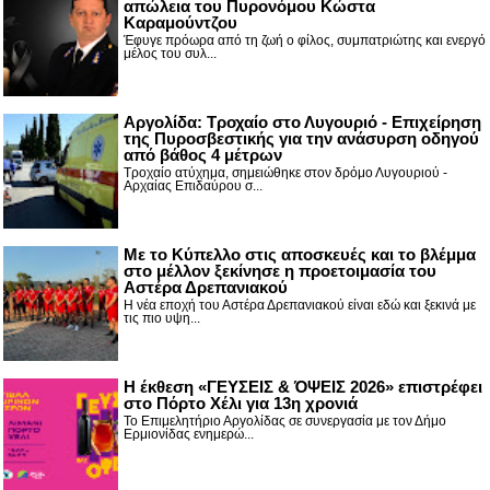
απώλεια του Πυρονόμου Κώστα
Καραμούντζου
Έφυγε πρόωρα από τη ζωή ο φίλος, συμπατριώτης και ενεργό
μέλος του συλ...
Αργολίδα: Τροχαίο στο Λυγουριό - Επιχείρηση
της Πυροσβεστικής για την ανάσυρση οδηγού
από βάθος 4 μέτρων
Τροχαίο ατύχημα, σημειώθηκε στον δρόμο Λυγουριού -
Αρχαίας Επιδαύρου σ...
Με το Κύπελλο στις αποσκευές και το βλέμμα
στο μέλλον ξεκίνησε η προετοιμασία του
Αστέρα Δρεπανιακού
Η νέα εποχή του Αστέρα Δρεπανιακού είναι εδώ και ξεκινά με
τις πιο υψη...
Η έκθεση «ΓΕΥΣΕΙΣ & ΌΨΕΙΣ 2026» επιστρέφει
στο Πόρτο Χέλι για 13η χρονιά
Το Επιμελητήριο Αργολίδας σε συνεργασία με τον Δήμο
Ερμιονίδας ενημερώ...