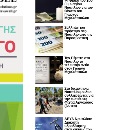
Ψήφισμα του 1ου
Γυμνασίου
Ναυπλίου για τον
θάνατο του
Γιώργου
Μιχαλόπουλου
Σύλληψη και
πρόστιμο στο
Ναύπλιο από την
Πυροσβεστική
Την Πέμπτη στο
Ναύπλιο το
τελευταίο αντίο
στον Γιώργο
Μιχαλόπουλο
Στα δικαστήρια
Ναυπλίου οι δυο
συλληφθέντες για
την φωτιά στα
Φίχτια Αργολίδας
(βίντεο)
ΔΕΥΑ Ναυπλίου:
Διακοπή
υδροδότησης
στον οικισμό του