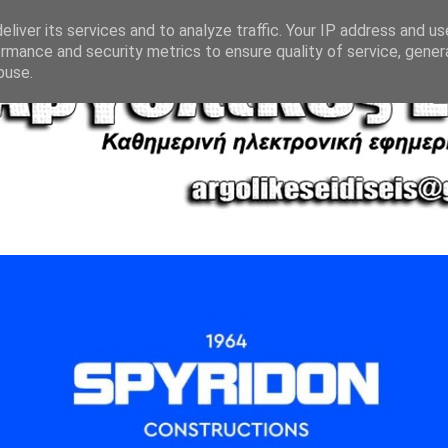
liver its services and to analyze traffic. Your IP address and u
rmance and security metrics to ensure quality of service, gene
buse.