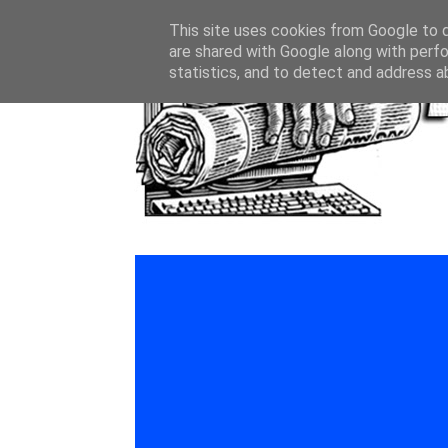
This site uses cookies from Google to de
are shared with Google along with perfo
statistics, and to detect and address a