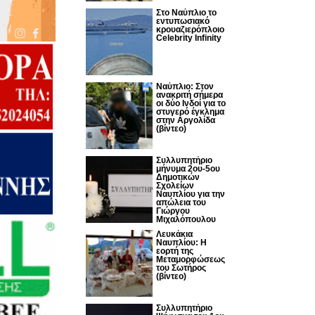
Στο Ναύπλιο το
εντυπωσιακό
κρουαζιερόπλοιο
Celebrity Infinity
Nαύπλιο: Στον
ανακριτή σήμερα
οι δύο Ινδοί για το
στυγερό έγκλημα
στην Αργολίδα
(βίντεο)
Συλλυπητήριο
μήνυμα 2ου-5ου
Δημοτικών
Σχολείων
Ναυπλίου για την
απώλεια του
Γιώργου
Μιχαλόπουλου
Λευκάκια
Ναυπλίου: Η
εορτή της
Μεταμορφώσεως
του Σωτήρος
(βίντεο)
Συλλυπητήριο