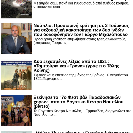
Με αθρόα συμμετοχή και ενθουσιασμό από πλήθος κόσμου,
ντόπιων και επισ...
Ναύπλιο: Προσωρινή κράτηση σε 3 Τούρκους
για σεξουαλική κακοποίηση των δυο Ινδών
που δολοφόνησαν τον Γιώργο Μιχαλόπουλο
Προσωρινή κράτηση επιβλήθηκε στους τρεις αλλοδαπούς
(υπηκόους Τουρκίας...
Δυο ξεχασμένες λέξεις από το 1821 :
«Ταμπούρι» και «Γράνα» (γράφει ο Τόλης
Κοΐνης)
Έφτασε και η επέτειος της μάχης της Γράνας.10 Αυγούστου
1821.Περνάμε σ...
Ξεκίνησε το "7ο Φεστιβάλ Παραδοσιακών
χορών" από το Εργατικό Κέντρο Ναυπλίου
(βίντεο)
Το Εργατικό Κέντρο Ναυπλίας – Ερμιονίδας, διοργανώνει στο
Ναύπλιο, το ...