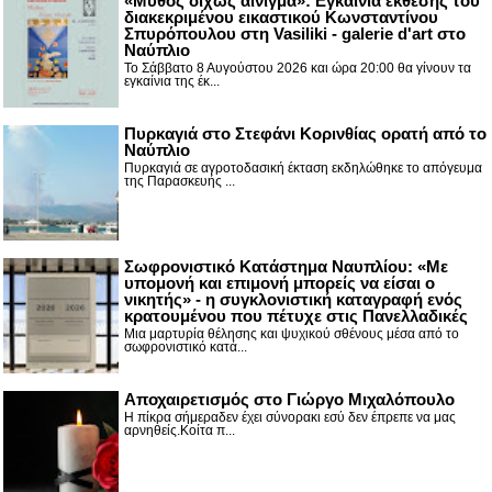
«Μύθος δίχως αίνιγμα»: Εγκαίνια έκθεσης του
διακεκριμένου εικαστικού Κωνσταντίνου
Σπυρόπουλου στη Vasiliki - galerie d'art στο
Ναύπλιο
Το Σάββατο 8 Αυγούστου 2026 και ώρα 20:00 θα γίνουν τα
εγκαίνια της έκ...
Πυρκαγιά στο Στεφάνι Κορινθίας ορατή από το
Ναύπλιο
Πυρκαγιά σε αγροτοδασική έκταση εκδηλώθηκε το απόγευμα
της Παρασκευής ...
Σωφρονιστικό Κατάστημα Ναυπλίου: «Με
υπομονή και επιμονή μπορείς να είσαι ο
νικητής» - η συγκλονιστική καταγραφή ενός
κρατουμένου που πέτυχε στις Πανελλαδικές
Μια μαρτυρία θέλησης και ψυχικού σθένους μέσα από το
σωφρονιστικό κατά...
Αποχαιρετισμός στο Γιώργο Μιχαλόπουλο
Η πίκρα σήμεραδεν έχει σύνορακι εσύ δεν έπρεπε να μας
αρνηθείς.Κοίτα π...