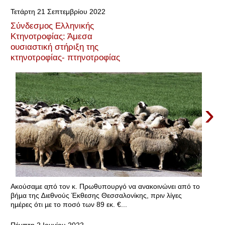
Τετάρτη 21 Σεπτεμβρίου 2022
Σύνδεσμος Ελληνικής
Κτηνοτροφίας: Άμεσα
ουσιαστική στήριξη της
κτηνοτροφίας- πτηνοτροφίας
›
Ακούσαµε α̟πό τον κ. Πρωθυπουργό να ανακοινώνει από το
βήµα της ∆ιεθνούς Έκθεσης Θεσσαλονίκης, πριν λίγες
ηµέρες ότι µε το ποσό των 89 εκ. €...
Πέμπτη 2 Ιουνίου 2022