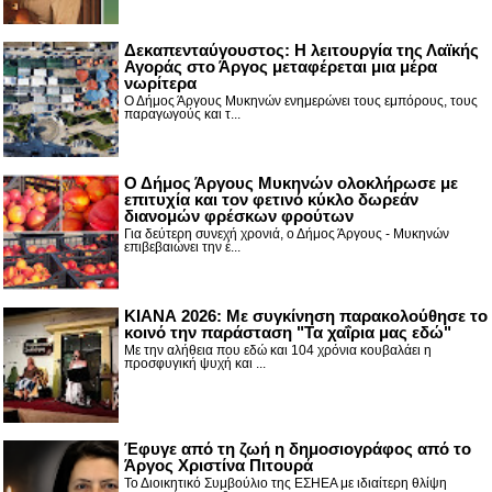
Δεκαπενταύγουστος: H λειτουργία της Λαϊκής
Αγοράς στο Άργος μεταφέρεται μια μέρα
νωρίτερα
Ο Δήμος Άργους Μυκηνών ενημερώνει τους εμπόρους, τους
παραγωγούς και τ...
Ο Δήμος Άργους Μυκηνών ολοκλήρωσε με
επιτυχία και τον φετινό κύκλο δωρεάν
διανομών φρέσκων φρούτων
Για δεύτερη συνεχή χρονιά, ο Δήμος Άργους - Μυκηνών
επιβεβαιώνει την έ...
ΚΙΑΝΑ 2026: Με συγκίνηση παρακολούθησε το
κοινό την παράσταση "Τα χαΐρια μας εδώ"
Με την αλήθεια που εδώ και 104 χρόνια κουβαλάει η
προσφυγική ψυχή και ...
Έφυγε από τη ζωή η δημοσιογράφος από το
Άργος Χριστίνα Πιτουρά
Το Διοικητικό Συμβούλιο της ΕΣΗΕΑ με ιδιαίτερη θλίψη