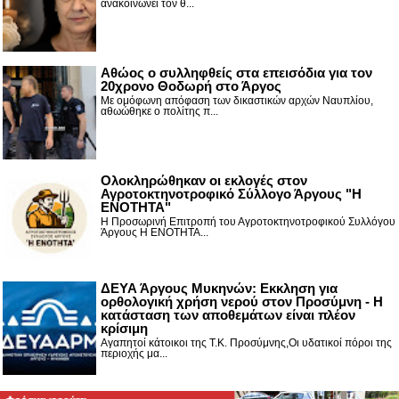
ανακοινώνει τον θ...
Αθώος ο συλληφθείς στα επεισόδια για τον
20χρονο Θοδωρή στο Άργος
Με ομόφωνη απόφαση των δικαστικών αρχών Ναυπλίου,
αθωώθηκε ο πολίτης π...
Ολοκληρώθηκαν οι εκλογές στον
Αγροτοκτηνοτροφικό Σύλλογο Άργους "Η
ΕΝΟΤΗΤΑ"
Η Προσωρινή Επιτροπή του Αγροτοκτηνοτροφικού Συλλόγου
Άργους Η ΕΝΟΤΗΤΑ...
ΔΕΥΑ Άργους Μυκηνών: Εκκληση για
ορθολογική χρήση νερού στον Προσύμνη - Η
κατάσταση των αποθεμάτων είναι πλέον
κρίσιμη
Αγαπητοί κάτοικοι της Τ.Κ. Προσύμνης,Οι υδατικοί πόροι της
περιοχής μα...