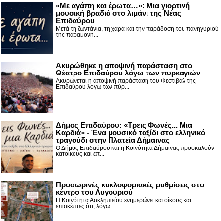
«Με αγάπη και έρωτα…»: Μια γιορτινή
μουσική βραδιά στο λιμάνι της Νέας
Επιδαύρου
Μετά τη ζωντάνια, τη χαρά και την παράδοση του πανηγυριού
της παραμονή...
Ακυρώθηκε η αποψινή παράσταση στο
Θέατρο Επιδαύρου λόγω των πυρκαγιών
Ακυρώνεται η αποψινή παράσταση του Φεστιβάλ της
Επιδαύρου λόγω των πύρ...
Δήμος Επιδαύρου: «Τρεις Φωνές... Μια
Καρδιά» - Ένα μουσικό ταξίδι στο ελληνικό
τραγούδι στην Πλατεία Δήμαινας
Ο Δήμος Επιδαύρου και η Κοινότητα Δήμαινας προσκαλούν
κατοίκους και επ...
Προσωρινές κυκλοφοριακές ρυθμίσεις στο
κέντρο του Λυγουριού
Η Κοινότητα Ασκληπιείου ενημερώνει κατοίκους και
επισκέπτες ότι, λόγω ...