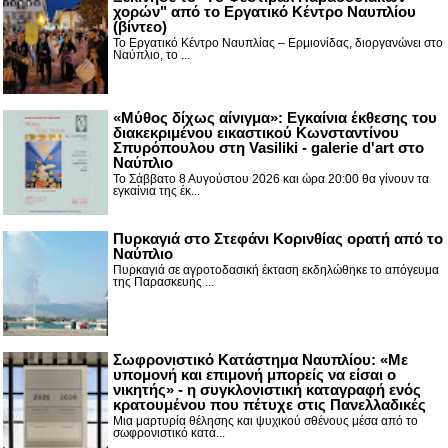
χορών" από το Εργατικό Κέντρο Ναυπλίου
(βίντεο)
Το Εργατικό Κέντρο Ναυπλίας – Ερμιονίδας, διοργανώνει στο
Ναύπλιο, το ...
«Μύθος δίχως αίνιγμα»: Εγκαίνια έκθεσης του
διακεκριμένου εικαστικού Κωνσταντίνου
Σπυρόπουλου στη Vasiliki - galerie d'art στο
Ναύπλιο
Το Σάββατο 8 Αυγούστου 2026 και ώρα 20:00 θα γίνουν τα
εγκαίνια της έκ...
Πυρκαγιά στο Στεφάνι Κορινθίας ορατή από το
Ναύπλιο
Πυρκαγιά σε αγροτοδασική έκταση εκδηλώθηκε το απόγευμα
της Παρασκευής ...
Σωφρονιστικό Κατάστημα Ναυπλίου: «Με
υπομονή και επιμονή μπορείς να είσαι ο
νικητής» - η συγκλονιστική καταγραφή ενός
κρατουμένου που πέτυχε στις Πανελλαδικές
Μια μαρτυρία θέλησης και ψυχικού σθένους μέσα από το
σωφρονιστικό κατά...