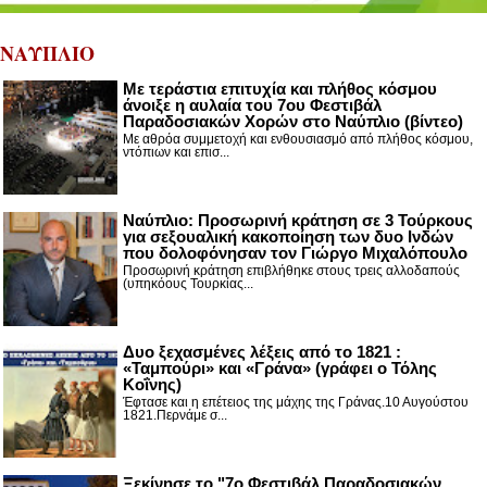
ΝΑΥΠΛΙΟ
Με τεράστια επιτυχία και πλήθος κόσμου
άνοιξε η αυλαία του 7ου Φεστιβάλ
Παραδοσιακών Χορών στο Ναύπλιο (βίντεο)
Με αθρόα συμμετοχή και ενθουσιασμό από πλήθος κόσμου,
ντόπιων και επισ...
Ναύπλιο: Προσωρινή κράτηση σε 3 Τούρκους
για σεξουαλική κακοποίηση των δυο Ινδών
που δολοφόνησαν τον Γιώργο Μιχαλόπουλο
Προσωρινή κράτηση επιβλήθηκε στους τρεις αλλοδαπούς
(υπηκόους Τουρκίας...
Δυο ξεχασμένες λέξεις από το 1821 :
«Ταμπούρι» και «Γράνα» (γράφει ο Τόλης
Κοΐνης)
Έφτασε και η επέτειος της μάχης της Γράνας.10 Αυγούστου
1821.Περνάμε σ...
Ξεκίνησε το "7ο Φεστιβάλ Παραδοσιακών