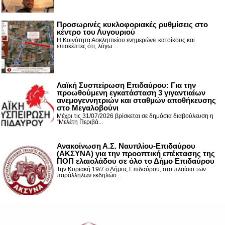
Προσωρινές κυκλοφοριακές ρυθμίσεις στο
κέντρο του Λυγουριού
Η Κοινότητα Ασκληπιείου ενημερώνει κατοίκους και
επισκέπτες ότι, λόγω ...
Λαϊκή Συσπείρωση Επιδαύρου: Για την
προωθούμενη εγκατάσταση 3 γιγαντιαίων
ανεμογεννητριών και σταθμών αποθήκευσης
στο Μεγαλοβούνι
Μέχρι τις 31/07/2026 βρίσκεται σε δημόσια διαβούλευση η
“Μελέτη Περιβά...
Ανακοίνωση Α.Σ. Ναυπλίου-Επιδαύρου
(ΑΚΣΥΝΑ) για την προοπτική επέκτασης της
ΠΟΠ ελαιολάδου σε όλο το Δήμο Επιδαύρου
Την Κυριακή 19/7 ο Δήμος Επιδαύρου, στο πλαίσιο των
παράλληλων εκδηλώσ...