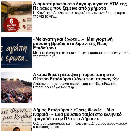
Διαμαρτύρονται στο Λυγουριό για το ΑΤΜ της
Πειραιώς που ξέμεινε από χρήματα
Η Κοινότητα Ασκληπιείου εκφράζει την έντονη διαμαρτυρία
της για το γεγ...
«Με αγάπη και έρωτα…»: Μια γιορτινή
μουσική βραδιά στο λιμάνι της Νέας
Επιδαύρου
Μετά τη ζωντάνια, τη χαρά και την παράδοση του πανηγυριού
της παραμονή...
Ακυρώθηκε η αποψινή παράσταση στο
Θέατρο Επιδαύρου λόγω των πυρκαγιών
Ακυρώνεται η αποψινή παράσταση του Φεστιβάλ της
Επιδαύρου λόγω των πύρ...
Δήμος Επιδαύρου: «Τρεις Φωνές... Μια
Καρδιά» - Ένα μουσικό ταξίδι στο ελληνικό
τραγούδι στην Πλατεία Δήμαινας
Ο Δήμος Επιδαύρου και η Κοινότητα Δήμαινας προσκαλούν
κατοίκους και επ...