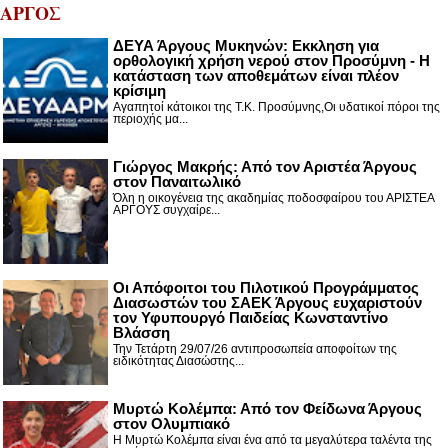
ΑΡΓΟΣ
ΔΕΥΑ Άργους Μυκηνών: Εκκληση για
ορθολογική χρήση νερού στον Προσύμνη - Η
κατάσταση των αποθεμάτων είναι πλέον
κρίσιμη
Αγαπητοί κάτοικοι της Τ.Κ. Προσύμνης,Οι υδατικοί πόροι της
περιοχής μα...
Γιώργος Μακρής: Από τον Αριστέα Άργους
στον Παναιτωλικό
Όλη η οικογένεια της ακαδημίας ποδοσφαίρου του ΑΡΙΣΤΕΑ
ΑΡΓΟΥΣ συγχαίρε...
Οι Απόφοιτοι του Πιλοτικού Προγράμματος
Διασωστών του ΣΑΕΚ Άργους ευχαριστούν
τον Υφυπουργό Παιδείας Κωνσταντίνο
Βλάσση
Την Τετάρτη 29/07/26 αντιπροσωπεία αποφοίτων της
ειδικότητας Διασώστης...
Μυρτώ Κολέμπα: Από τον Φείδωνα Άργους
στον Ολυμπιακό
Η Μυρτώ Κολέμπα είναι ένα από τα μεγαλύτερα ταλέντα της