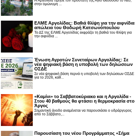
Η Αργολίδα τίμησε τον προστάτη της Άγιο Θεοδόσιο το Νέο,
στην ομώνυμη ...
ΕΛΜΕ Αργολίδας: Βαθιά θλίψη για την αιφνίδια
απώλεια του Θοδωρή Κατσωνόπουλου
Το ΔΣ της ΕΛΜΕ Αργολίδας εκφράζει τη βαθιά του θλίψη για
την αιφνίδια ...
Ένωση Αγροτών Συνεταίρων Αργολίδας: Σε
νέα ψηφιακή βάση η υποβολή των δηλώσεων
ΟΣΔΕ
Σε νέα ψηφιακή βάση περνά η υποβολή των δηλώσεων ΟΣΔΕ
για το 2026, καθ...
«Καμίνι» το Σαββατοκύριακο και η Αργολίδα -
Στου 40 βαθμούς θα φτάσει η θερμοκρασία στο
Άργος
Σημαντική άνοδο αναμένεται να παρουσιάσει ο υδράργυρος
από το Σάββατο,...
Παρουσίαση του νέου Προγράμματος «Σήμα