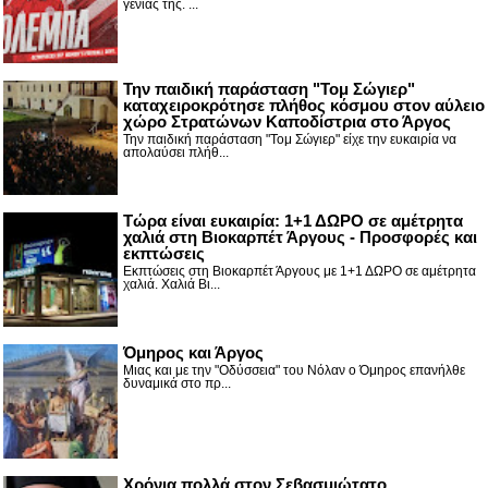
γενιάς της. ...
Την παιδική παράσταση "Τομ Σώγιερ"
καταχειροκρότησε πλήθος κόσμου στον αύλειο
χώρο Στρατώνων Καποδίστρια στο Άργος
Την παιδική παράσταση "Τομ Σώγιερ" είχε την ευκαιρία να
απολαύσει πλήθ...
Τώρα είναι ευκαιρία: 1+1 ΔΩΡΟ σε αμέτρητα
χαλιά στη Βιοκαρπέτ Άργους - Προσφορές και
εκπτώσεις
Εκπτώσεις στη Βιοκαρπέτ Άργους με 1+1 ΔΩΡΟ σε αμέτρητα
χαλιά. Χαλιά Βι...
Όμηρος και Άργος
Μιας και με την "Οδύσσεια" του Νόλαν ο Όμηρος επανήλθε
δυναμικά στο πρ...
Χρόνια πολλά στον Σεβασμιώτατο