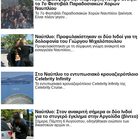
το 7ο Φεστιβάλ Παραδοσιακών Χορών
Ναυπλίου
Το 7ο Φεστιβάλ Παραδοσιακών Χορών Ναυπλίου ξεκίνησε.
Είναι πλέον γεγον...
Ναύπλιο: Προφυλακίστηκαν οι δύο Ινδοί για τη
δολοφονία του Γιώργου Μιχαλόπουλου
Προφυλακίστηκαν με τη σύμφωνη γνώμη ανακριτή και
εισαγγελέα Ναυπλίου,...
Στο Ναύπλιο το εντυπωσιακό κρουαζιερόπλοιο
Celebrity Infinity
Το εντυπωσιακό κρουαζιερόπλοιο Celebrity Infinity της
Celebrity Cruise...
Nαύπλιο: Στον ανακριτή σήμερα οι δύο Ινδοί
για το στυγερό έγκλημα στην Αργολίδα (βίντεο)
Σήμερα, Πέμπτη 6 Αυγούστου, οδηγήθηκαν ενώπιον των
δικαστικών αρχών οι...