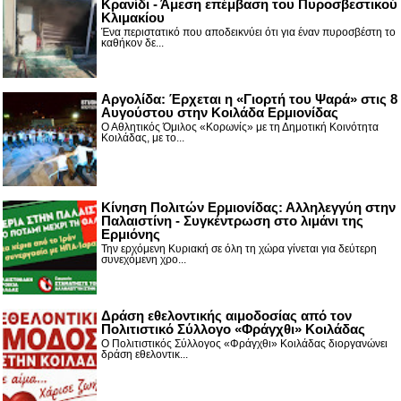
Κρανίδι - Άμεση επέμβαση του Πυροσβεστικού
Κλιμακίου
Ένα περιστατικό που αποδεικνύει ότι για έναν πυροσβέστη το
καθήκον δε...
Αργολίδα: Έρχεται η «Γιορτή του Ψαρά» στις 8
Αυγούστου στην Κοιλάδα Ερμιονίδας
Ο Αθλητικός Όμιλος «Κορωνίς» με τη Δημοτική Κοινότητα
Κοιλάδας, με το...
Κίνηση Πολιτών Ερμιονίδας: Αλληλεγγύη στην
Παλαιστίνη - Συγκέντρωση στο λιμάνι της
Ερμιόνης
Την ερχόμενη Κυριακή σε όλη τη χώρα γίνεται για δεύτερη
συνεχόμενη χρο...
Δράση εθελοντικής αιμοδοσίας από τον
Πολιτιστικό Σύλλογο «Φράγχθι» Κοιλάδας
Ο Πολιτιστικός Σύλλογος «Φράγχθι» Κοιλάδας διοργανώνει
δράση εθελοντικ...