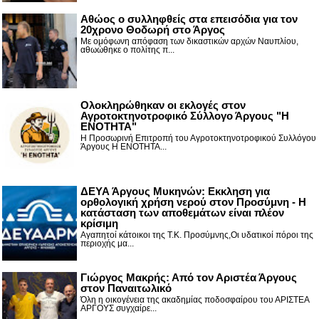
Αθώος ο συλληφθείς στα επεισόδια για τον
20χρονο Θοδωρή στο Άργος
Με ομόφωνη απόφαση των δικαστικών αρχών Ναυπλίου,
αθωώθηκε ο πολίτης π...
Ολοκληρώθηκαν οι εκλογές στον
Αγροτοκτηνοτροφικό Σύλλογο Άργους "Η
ΕΝΟΤΗΤΑ"
Η Προσωρινή Επιτροπή του Αγροτοκτηνοτροφικού Συλλόγου
Άργους Η ΕΝΟΤΗΤΑ...
ΔΕΥΑ Άργους Μυκηνών: Εκκληση για
ορθολογική χρήση νερού στον Προσύμνη - Η
κατάσταση των αποθεμάτων είναι πλέον
κρίσιμη
Αγαπητοί κάτοικοι της Τ.Κ. Προσύμνης,Οι υδατικοί πόροι της
περιοχής μα...
Γιώργος Μακρής: Από τον Αριστέα Άργους
στον Παναιτωλικό
Όλη η οικογένεια της ακαδημίας ποδοσφαίρου του ΑΡΙΣΤΕΑ
ΑΡΓΟΥΣ συγχαίρε...