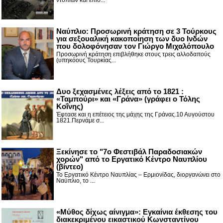
Ναύπλιο: Προσωρινή κράτηση σε 3 Τούρκους
για σεξουαλική κακοποίηση των δυο Ινδών
που δολοφόνησαν τον Γιώργο Μιχαλόπουλο
Προσωρινή κράτηση επιβλήθηκε στους τρεις αλλοδαπούς
(υπηκόους Τουρκίας...
Δυο ξεχασμένες λέξεις από το 1821 :
«Ταμπούρι» και «Γράνα» (γράφει ο Τόλης
Κοΐνης)
Έφτασε και η επέτειος της μάχης της Γράνας.10 Αυγούστου
1821.Περνάμε σ...
Ξεκίνησε το "7ο Φεστιβάλ Παραδοσιακών
χορών" από το Εργατικό Κέντρο Ναυπλίου
(βίντεο)
Το Εργατικό Κέντρο Ναυπλίας – Ερμιονίδας, διοργανώνει στο
Ναύπλιο, το ...
«Μύθος δίχως αίνιγμα»: Εγκαίνια έκθεσης του
διακεκριμένου εικαστικού Κωνσταντίνου