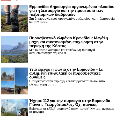
Ερμιονίδα: Δημιουργία οργανωμένου πλαισίου
για τη λειτουργία και την προστασία των
πεζοπορικών διαδρομών
Στη δημιουργία ενός οργανωμένου πλαισίου για τη λειτουργία
και την προ...
Πυροσβεστικό κλιμάκιο Κρανιδίου: Μεγάλη
μάχη και συντονισμένη επιχείρηση στην
περιοχή της Κόστας
Μια ιδιαίτερα δύσκολη και επικίνδυνη πυρκαγιά
αντιμετωπίστηκε σήμερα σ...
Υπό έλεγχο η φωτιά στην Ερμιονίδα - Σε
αυξημένη επιφυλακή οι πυροσβεστικές
δυνάμεις
Η πυρκαγιά στην περιοχή Χινίτσα βρίσκεται πλέον υπό
έλεγχο, χάρη στην ...
Ήχησε 112 για την πυρκαγιά στην Ερμιονίδα -
Γιάννης Γεωργόπουλος: Όχι πανικός
Βρίσκεται σε εξέλιξη πυρκαγιά στην περιοχή Χινίτσα, αναφέρει
σε μήνυμά...