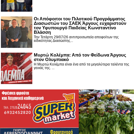
Οι Απόφοιτοι του Πιλοτικού Προγράμματος
Διασωστών του ΣΑΕΚ Άργους ευχαριστούν
τον Υφυπουργό Παιδείας Κωνσταντίνο
Βλάσση
Την Τετάρτη 29/07/26 αντιπροσωπεία αποφοίτων της
ειδικότητας Διασώστης...
Μυρτώ Κολέμπα: Από τον Φείδωνα Άργους
στον Ολυμπιακό
Η Μυρτώ Κολέμπα είναι ένα από τα μεγαλύτερα ταλέντα της
γενιάς της. ...