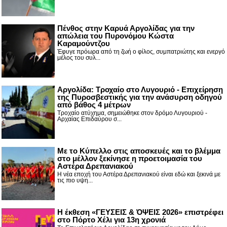
Πένθος στην Καρυά Αργολίδας για την
απώλεια του Πυρονόμου Κώστα
Καραμούντζου
Έφυγε πρόωρα από τη ζωή ο φίλος, συμπατριώτης και ενεργό
μέλος του συλ...
Αργολίδα: Τροχαίο στο Λυγουριό - Επιχείρηση
της Πυροσβεστικής για την ανάσυρση οδηγού
από βάθος 4 μέτρων
Τροχαίο ατύχημα, σημειώθηκε στον δρόμο Λυγουριού -
Αρχαίας Επιδαύρου σ...
Με το Κύπελλο στις αποσκευές και το βλέμμα
στο μέλλον ξεκίνησε η προετοιμασία του
Αστέρα Δρεπανιακού
Η νέα εποχή του Αστέρα Δρεπανιακού είναι εδώ και ξεκινά με
τις πιο υψη...
Η έκθεση «ΓΕΥΣΕΙΣ & ΌΨΕΙΣ 2026» επιστρέφει
στο Πόρτο Χέλι για 13η χρονιά