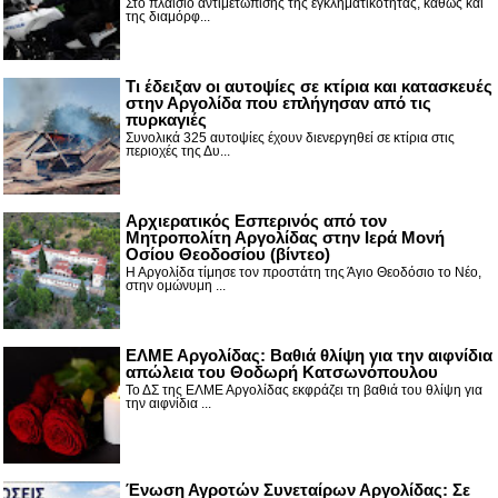
Στο πλαίσιο αντιμετώπισης της εγκληματικότητας, καθώς και
της διαμόρφ...
Τι έδειξαν οι αυτοψίες σε κτίρια και κατασκευές
στην Αργολίδα που επλήγησαν από τις
πυρκαγιές
Συνολικά 325 αυτοψίες έχουν διενεργηθεί σε κτίρια στις
περιοχές της Δυ...
Αρχιερατικός Εσπερινός από τον
Μητροπολίτη Αργολίδας στην Ιερά Μονή
Οσίου Θεοδοσίου (βίντεο)
Η Αργολίδα τίμησε τον προστάτη της Άγιο Θεοδόσιο το Νέο,
στην ομώνυμη ...
ΕΛΜΕ Αργολίδας: Βαθιά θλίψη για την αιφνίδια
απώλεια του Θοδωρή Κατσωνόπουλου
Το ΔΣ της ΕΛΜΕ Αργολίδας εκφράζει τη βαθιά του θλίψη για
την αιφνίδια ...
Ένωση Αγροτών Συνεταίρων Αργολίδας: Σε