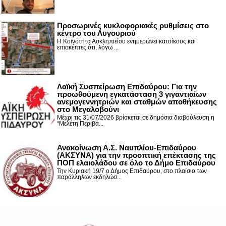
Προσωρινές κυκλοφοριακές ρυθμίσεις στο
κέντρο του Λυγουριού
Η Κοινότητα Ασκληπιείου ενημερώνει κατοίκους και
επισκέπτες ότι, λόγω ...
Λαϊκή Συσπείρωση Επιδαύρου: Για την
προωθούμενη εγκατάσταση 3 γιγαντιαίων
ανεμογεννητριών και σταθμών αποθήκευσης
στο Μεγαλοβούνι
Μέχρι τις 31/07/2026 βρίσκεται σε δημόσια διαβούλευση η
“Μελέτη Περιβά...
Ανακοίνωση Α.Σ. Ναυπλίου-Επιδαύρου
(ΑΚΣΥΝΑ) για την προοπτική επέκτασης της
ΠΟΠ ελαιολάδου σε όλο το Δήμο Επιδαύρου
Την Κυριακή 19/7 ο Δήμος Επιδαύρου, στο πλαίσιο των
παράλληλων εκδηλώσ...