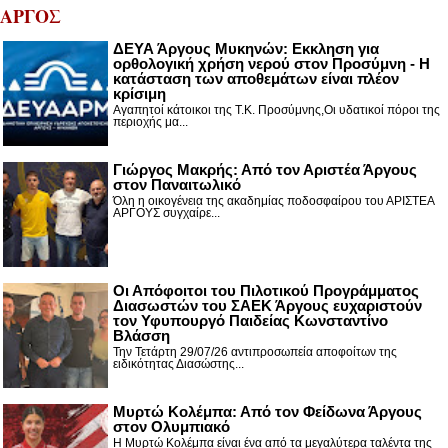
ΑΡΓΟΣ
ΔΕΥΑ Άργους Μυκηνών: Εκκληση για
ορθολογική χρήση νερού στον Προσύμνη - Η
κατάσταση των αποθεμάτων είναι πλέον
κρίσιμη
Αγαπητοί κάτοικοι της Τ.Κ. Προσύμνης,Οι υδατικοί πόροι της
περιοχής μα...
Γιώργος Μακρής: Από τον Αριστέα Άργους
στον Παναιτωλικό
Όλη η οικογένεια της ακαδημίας ποδοσφαίρου του ΑΡΙΣΤΕΑ
ΑΡΓΟΥΣ συγχαίρε...
Οι Απόφοιτοι του Πιλοτικού Προγράμματος
Διασωστών του ΣΑΕΚ Άργους ευχαριστούν
τον Υφυπουργό Παιδείας Κωνσταντίνο
Βλάσση
Την Τετάρτη 29/07/26 αντιπροσωπεία αποφοίτων της
ειδικότητας Διασώστης...
Μυρτώ Κολέμπα: Από τον Φείδωνα Άργους
στον Ολυμπιακό
Η Μυρτώ Κολέμπα είναι ένα από τα μεγαλύτερα ταλέντα της