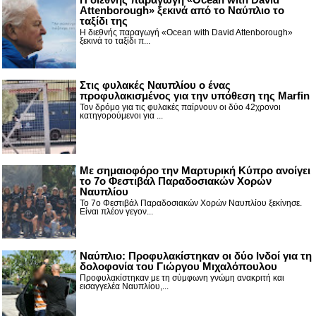
Attenborough» ξεκινά από το Ναύπλιο το
ταξίδι της
Η διεθνής παραγωγή «Ocean with David Attenborough»
ξεκινά το ταξίδι π...
Στις φυλακές Ναυπλίου ο ένας
προφυλακισμένος για την υπόθεση της Marfin
Τον δρόμο για τις φυλακές παίρνουν οι δύο 42χρονοι
κατηγορούμενοι για ...
Με σημαιοφόρο την Μαρτυρική Κύπρο ανοίγει
το 7ο Φεστιβάλ Παραδοσιακών Χορών
Ναυπλίου
Το 7ο Φεστιβάλ Παραδοσιακών Χορών Ναυπλίου ξεκίνησε.
Είναι πλέον γεγον...
Ναύπλιο: Προφυλακίστηκαν οι δύο Ινδοί για τη
δολοφονία του Γιώργου Μιχαλόπουλου
Προφυλακίστηκαν με τη σύμφωνη γνώμη ανακριτή και
εισαγγελέα Ναυπλίου,...