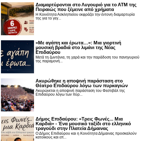
Διαμαρτύρονται στο Λυγουριό για το ΑΤΜ της
Πειραιώς που ξέμεινε από χρήματα
Η Κοινότητα Ασκληπιείου εκφράζει την έντονη διαμαρτυρία
της για το γεγ...
«Με αγάπη και έρωτα…»: Μια γιορτινή
μουσική βραδιά στο λιμάνι της Νέας
Επιδαύρου
Μετά τη ζωντάνια, τη χαρά και την παράδοση του πανηγυριού
της παραμονή...
Ακυρώθηκε η αποψινή παράσταση στο
Θέατρο Επιδαύρου λόγω των πυρκαγιών
Ακυρώνεται η αποψινή παράσταση του Φεστιβάλ της
Επιδαύρου λόγω των πύρ...
Δήμος Επιδαύρου: «Τρεις Φωνές... Μια
Καρδιά» - Ένα μουσικό ταξίδι στο ελληνικό
τραγούδι στην Πλατεία Δήμαινας
Ο Δήμος Επιδαύρου και η Κοινότητα Δήμαινας προσκαλούν
κατοίκους και επ...