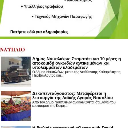
ΝΑΥΠΛΙΟ
Δήμος Ναυπλιέων: Σταματάει για 10 μέρες η
αποκομιδή ογκωδών αντικειμένων και
υπολειμμάτων κλαδεμάτων
Ο Δήμος Ναυπλιέων, μέσω της Διεύθυνσης Καθαριότητας,
Περιβάλλοντος και...
Δεκαπενταύγουστος: Μεταφέρεται η
λειτουργία της Λαϊκής Αγοράς Ναυπλίου
Από τον Δήμο Ναυπλιέων ανακοινώνεται ότι, λόγω του
εορτασμού της Κοιμή...
Η διεθνής παραγωγή «Ocean with David