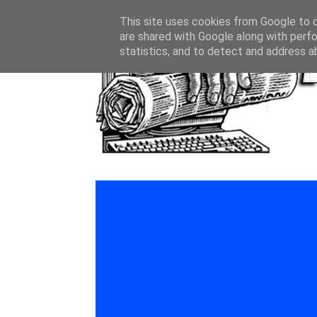
This site uses cookies from Google to de
are shared with Google along with perfo
statistics, and to detect and address a