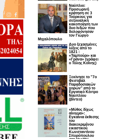
Ναύπλιο:
Προσωρινή
κράτηση σε 3
Τούρκους για
σεξουαλική
κακοποίηση των
δυο Ινδών που
δολοφόνησαν
τον Γιώργο
Μιχαλόπουλο
Δυο ξεχασμένες
λέξεις από το
1821 :
«Ταμπούρι» και
«Γράνα» (γράφει
ο Τόλης Κοΐνης)
Ξεκίνησε το "7ο
Φεστιβάλ
Παραδοσιακών
χορών" από το
Εργατικό Κέντρο
Ναυπλίου
(βίντεο)
«Μύθος δίχως
αίνιγμα»:
Εγκαίνια έκθεσης
του
διακεκριμένου
εικαστικού
Κωνσταντίνου
Σπυρόπουλου