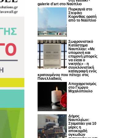
στη Vasiliki -
galerie d'art στο Ναύπλιο
Πυρκαγιά στο
Στεφάνι
Κορινθίας ορατή
από το Ναύπλιο
Σωφρονιστικό
Κατάστημα
Ναυπλίου: «Με
υπομονή και
επιμονή μπορείς
να είσαι ο
νικητής» - η
συγκλονιστική
καταγραφή ενός
κρατουμένου που πέτυχε στις
Πανελλαδικές
Αποχαιρετισμός
στο Γιώργο
Μιχαλόπουλο
Δήμος
Ναυπλιέων:
Σταματάει για 10
μέρες η
αποκομιδή
ογκωδών