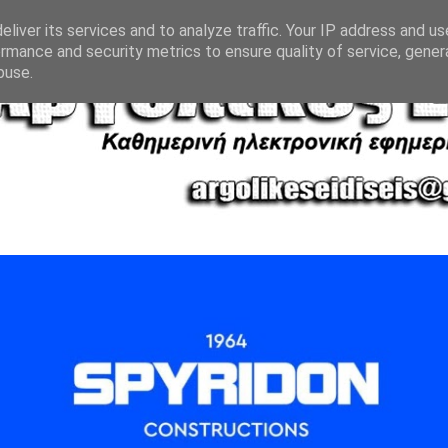
liver its services and to analyze traffic. Your IP address and u
rmance and security metrics to ensure quality of service, gene
buse.