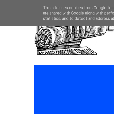
This site uses cookies from Google to de
are shared with Google along with perfo
statistics, and to detect and address a