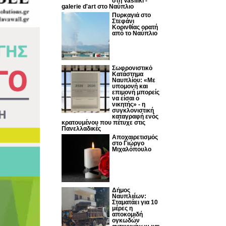
στη Vasiliki -
galerie d'art στο Ναύπλιο
Πυρκαγιά στο
Στεφάνι
Κορινθίας ορατή
από το Ναύπλιο
Σωφρονιστικό
Κατάστημα
Ναυπλίου: «Με
υπομονή και
επιμονή μπορείς
να είσαι ο
νικητής» - η
συγκλονιστική
καταγραφή ενός
κρατουμένου που πέτυχε στις
Πανελλαδικές
Αποχαιρετισμός
στο Γιώργο
Μιχαλόπουλο
Δήμος
Ναυπλιέων:
Σταματάει για 10
μέρες η
αποκομιδή
ογκωδών