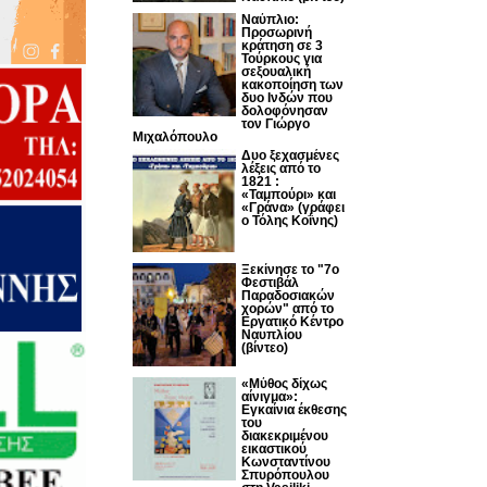
Ναύπλιο:
Προσωρινή
κράτηση σε 3
Τούρκους για
σεξουαλική
κακοποίηση των
δυο Ινδών που
δολοφόνησαν
τον Γιώργο
Μιχαλόπουλο
Δυο ξεχασμένες
λέξεις από το
1821 :
«Ταμπούρι» και
«Γράνα» (γράφει
ο Τόλης Κοΐνης)
Ξεκίνησε το "7ο
Φεστιβάλ
Παραδοσιακών
χορών" από το
Εργατικό Κέντρο
Ναυπλίου
(βίντεο)
«Μύθος δίχως
αίνιγμα»:
Εγκαίνια έκθεσης
του
διακεκριμένου
εικαστικού
Κωνσταντίνου
Σπυρόπουλου