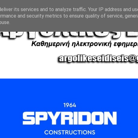
liver its services and to analyze traffic. Your IP address and u
rmance and security metrics to ensure quality of service, gene
buse.