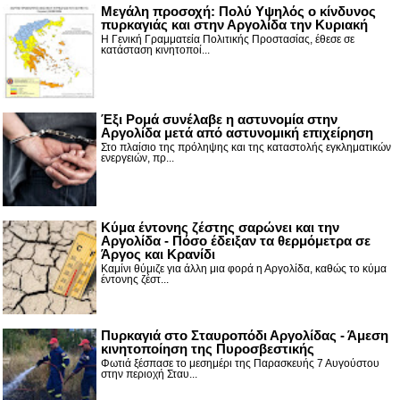
Μεγάλη προσοχή: Πολύ Υψηλός ο κίνδυνος
πυρκαγιάς και στην Αργολίδα την Κυριακή
Η Γενική Γραμματεία Πολιτικής Προστασίας, έθεσε σε
κατάσταση κινητοποί...
Έξι Ρομά συνέλαβε η αστυνομία στην
Αργολίδα μετά από αστυνομική επιχείρηση
Στο πλαίσιο της πρόληψης και της καταστολής εγκληματικών
ενεργειών, πρ...
Κύμα έντονης ζέστης σαρώνει και την
Αργολίδα - Πόσο έδειξαν τα θερμόμετρα σε
Άργος και Κρανίδι
Καμίνι θύμιζε για άλλη μια φορά η Αργολίδα, καθώς το κύμα
έντονης ζέστ...
Πυρκαγιά στο Σταυροπόδι Αργολίδας - Άμεση
κινητοποίηση της Πυροσβεστικής
Φωτιά ξέσπασε το μεσημέρι της Παρασκευής 7 Αυγούστου
στην περιοχή Σταυ...